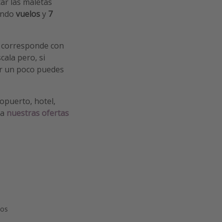
ar las maletas
yendo
vuelos
y
7
e corresponde con
cala pero, si
ar un poco puedes
ropuerto, hotel,
 a
nuestras ofertas
pos