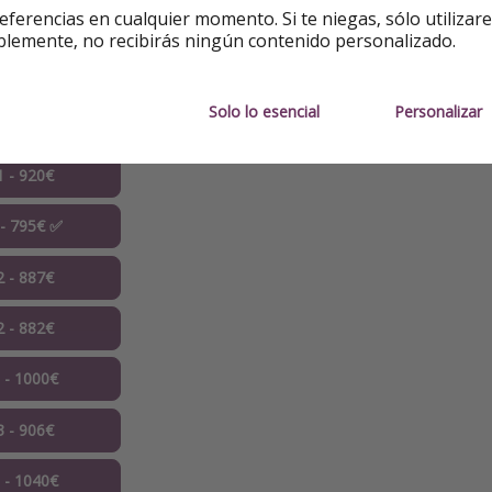
eferencias en cualquier momento. Si te niegas, sólo utilizar
blemente, no recibirás ningún contenido personalizado.
refieres reservar por teléfono? Puedes llamar al
919152178
Solo lo esencial
Personalizar
s
1 - 920€
 - 795€ ✅
2 - 887€
2 - 882€
3 - 1000€
3 - 906€
3 - 1040€