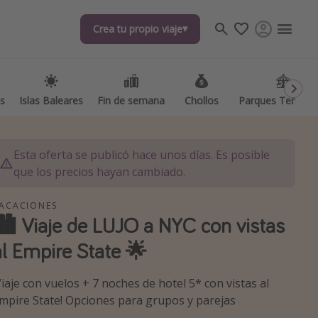
Crea tu propio viaje
Crea tu propio viaje
as
as
Islas Baleares
Islas Baleares
Fin de semana
Fin de semana
Chollos
Chollos
Parques Temátic
Parques Temátic
Esta oferta se publicó hace unos días. Es posible
que los precios hayan cambiado.
ACACIONES
🏙️ Viaje de LUJO a NYC con vistas
os destinos
al Empire State 🌟
Viaje con vuelos + 7 noches de hotel 5* con vistas al
mpire State! Opciones para grupos y parejas