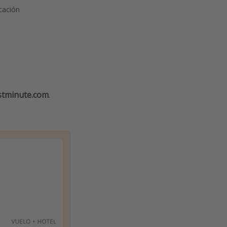
cación
stminute.com
.