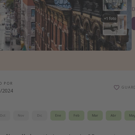
D
+
1
foto
O POR
GUAR
1/2024
Oct
Nov
Dic
Ene
Feb
Mar
Abr
Ma