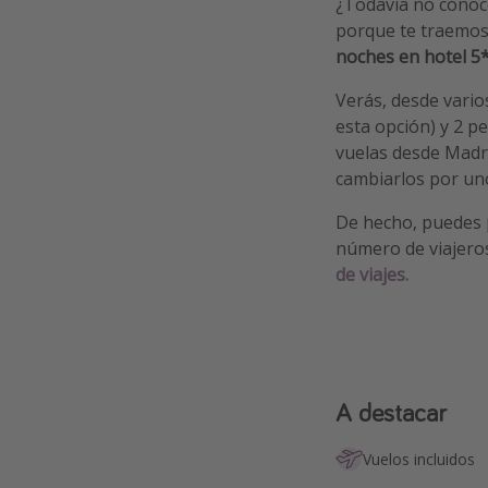
¿Todavía no cono
porque te traemo
noches en hotel 5
Verás, desde vari
esta opción) y 2 p
vuelas desde Madri
cambiarlos por uno
De hecho, puedes
número de viajeros,
de viajes.
A destacar
Vuelos incluidos