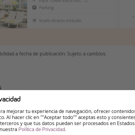
bilidad a fecha de publicación. Sujeto a cambios.
s
vacidad
ejemplos
. Puedes
cambiarlas
.
ra mejorar tu experiencia de navegación, ofrecer contenido
suma de
vuelo + hotel.
ico. Al hacer clic en ""Aceptar todo"" aceptas esto y consie
 terceros y que tus datos puedan ser procesados en Estados
id
 nuestra
.
Política de Privacidad