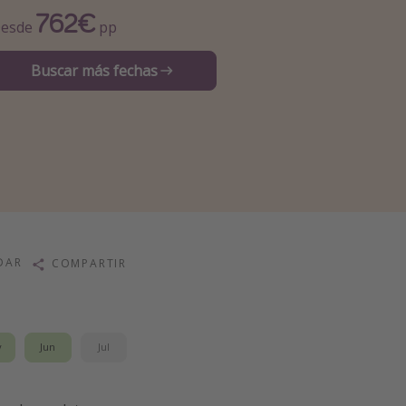
762€
esde
pp
Buscar más fechas
DAR
COMPARTIR
y
Jun
Jul