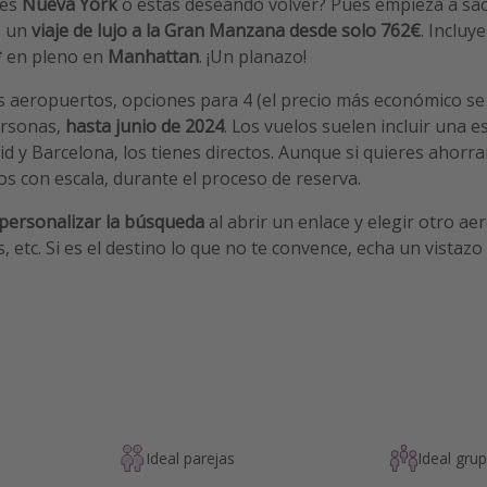
ces
Nueva York
o estás deseando volver? Pues empieza a sac
s un
viaje de lujo a la Gran Manzana desde solo 762€
. Inclu
*
en pleno en
Manhattan
. ¡Un planazo!
os aeropuertos, opciones para 4 (el precio más económico s
ersonas,
hasta junio de 2024
. Los vuelos suelen incluir una es
d y Barcelona, los tienes directos. Aunque si quieres ahorr
s con escala, durante el proceso de reserva.
personalizar la búsqueda
al abrir un enlace y elegir otro ae
 etc. Si es el destino lo que no te convence, echa un vistazo
Ideal parejas
Ideal gru