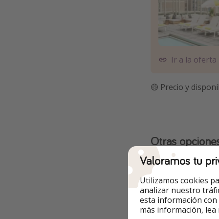
Ir a la oferta
🟡 Precio y disponi
Otras opcione
Valoramos tu pri
✅ Las
fechas son
Utilizamos cookies pa
✅ El
precio
es la 
analizar nuestro tráf
esta información con
🔸 Ej. desde Madr
más información, lea