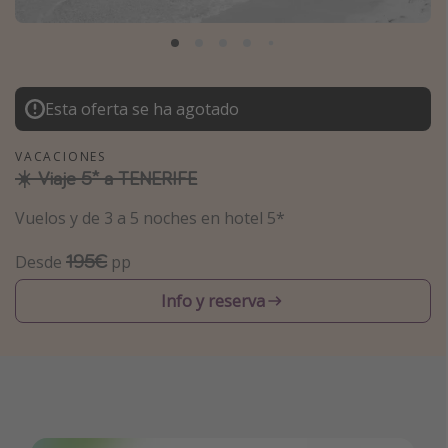
Marruecos
Islas Baleares
México
Esta oferta se ha agotado
Tailandia
Maldivas
VACACIONES
☀️ Viaje 5* a TENERIFE
Albania
Vuelos y de 3 a 5 noches en hotel 5*
Inspiración para viajes
195€
Desde
pp
Camping
Info y reserva
Glamping
Viajes en tren
Viajar sola como mujer
Ofertas para Vacaciones Activas
Viajes en familia