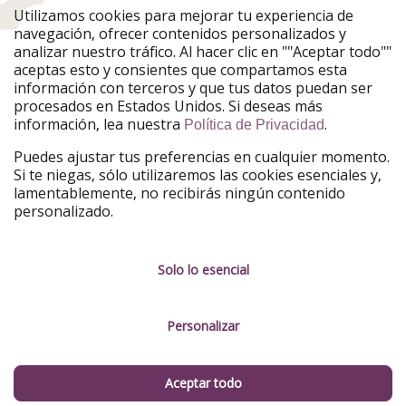
Utilizamos cookies para mejorar tu experiencia de
PiratinViaggio
HolidayPirates
navegación, ofrecer contenidos personalizados y
VakantiePiraten
WakacyjniPiraci
analizar nuestro tráfico. Al hacer clic en ""Aceptar todo""
VoyagesPirates
Ferienpiraten
aceptas esto y consientes que compartamos esta
Urlaubspiraten
Urlaubspiraten
información con terceros y que tus datos puedan ser
TravelPirates
procesados en Estados Unidos. Si deseas más
información, lea nuestra
.
Nuestro grupo
Política de Privacidad
HolidayPirates Group
Puedes ajustar tus preferencias en cualquier momento.
Si te niegas, sólo utilizaremos las cookies esenciales y,
Conócenos mejor
Información legal
lamentablemente, no recibirás ningún contenido
personalizado.
Sobre ViajerosPiratas
Términos y condiciones
Empleo
Política de privacidad
Solo lo esencial
Prensa
Aviso legal
Personalizar
Partners
Gestionar servicios
Sostenibilidad
Aceptar todo