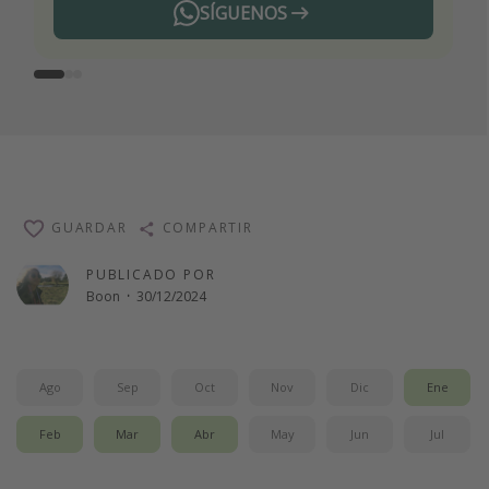
SÍGUENOS
Telegram
GUARDAR
COMPARTIR
PUBLICADO POR
Boon
·
30/12/2024
Ago
Sep
Oct
Nov
Dic
Ene
Feb
Mar
Abr
May
Jun
Jul