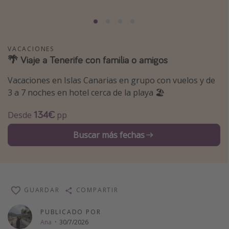
Marruecos
Islas Baleares
México
VACACIONES
🌴 Viaje a Tenerife con familia o amigos
Tailandia
Maldivas
Vacaciones en Islas Canarias en grupo con vuelos y de
3 a 7 noches en hotel cerca de la playa 🏖️
Albania
134€
Desde
pp
Inspiración para viajes
Buscar más fechas
Camping
Glamping
Viajes en tren
GUARDAR
COMPARTIR
Viajar sola como mujer
Ofertas para Vacaciones Activas
PUBLICADO POR
Ana
·
30/7/2026
Viajes en familia