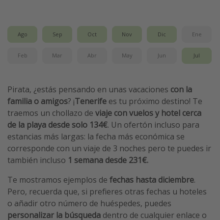
Vacaciones de Playa
Viajes para singles
Ago
Sep
Oct
Nov
Dic
Ene
Escapadas románticas
Feb
Mar
Abr
May
Jun
Jul
Más temas
Pirata, ¿estás pensando en unas vacaciones
con la
Trabajar en el extranjero
familia o amigos
? ¡
Tenerife
es tu próximo destino! Te
Cruceros por el Mediterráneo
traemos un chollazo de
viaje con vuelos y hotel cerca
Hoteles más hot de España
de la playa desde solo 134€
. Un ofertón incluso para
estancias más largas: la fecha más económica se
Guía de equipaje de mano
corresponde con un viaje de 3 noches pero te puedes ir
Parques de atracciones
también incluso
1 semana desde 231€.
Viaja con musicales
Te mostramos ejemplos de
fechas hasta diciembre
.
El Rey León el musical
Pero, recuerda que, si prefieres otras fechas u hoteles
Harry Potter en Londres y otros destinos
o añadir otro número de huéspedes, puedes
personalizar la búsqueda
dentro de cualquier enlace o
Eventos deportivos