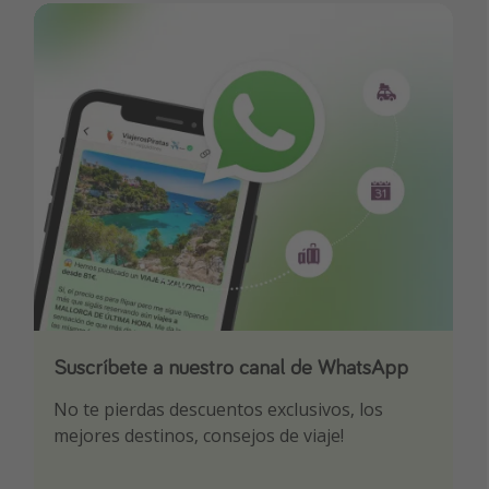
Suscríbete a nuestro canal de WhatsApp
Descarga nuestra app
¡Suscríbete a nuestro canal de Telegram!
No te pierdas descuentos exclusivos, los
Sé el primero en reservar nuestros chollazos
¡Recibe las mejores ofertas seleccionadas para
mejores destinos, consejos de viaje!
ti por nuestros expertos en viajes