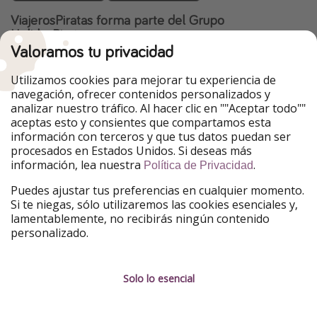
ViajerosPiratas forma parte del Grupo
HolidayPirates
Valoramos tu privacidad
Nuestros mercados
Utilizamos cookies para mejorar tu experiencia de
PiratinViaggio
HolidayPirates
navegación, ofrecer contenidos personalizados y
VakantiePiraten
WakacyjniPiraci
analizar nuestro tráfico. Al hacer clic en ""Aceptar todo""
VoyagesPirates
Ferienpiraten
aceptas esto y consientes que compartamos esta
Urlaubspiraten
Urlaubspiraten
información con terceros y que tus datos puedan ser
TravelPirates
procesados en Estados Unidos. Si deseas más
información, lea nuestra
.
Nuestro grupo
Política de Privacidad
HolidayPirates Group
Puedes ajustar tus preferencias en cualquier momento.
Si te niegas, sólo utilizaremos las cookies esenciales y,
Conócenos mejor
Información legal
lamentablemente, no recibirás ningún contenido
personalizado.
Sobre ViajerosPiratas
Términos y condiciones
Empleo
Política de privacidad
Solo lo esencial
Prensa
Aviso legal