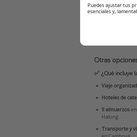
Ir a la oferta
Puedes ajustar tus pr
esenciales y, lamenta
Info y re
Otras opcione
✅ ¿Qué incluye l
Viaje organizad
Hoteles de cate
9 almuerzos
en
Halong.
Transporte y vi
en Camboya.