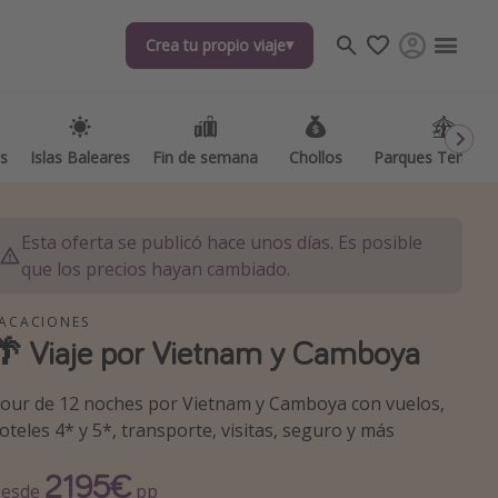
Crea tu propio viaje
Crea tu propio viaje
as
as
Islas Baleares
Islas Baleares
Fin de semana
Fin de semana
Chollos
Chollos
Parques Temátic
Parques Temátic
Esta oferta se publicó hace unos días. Es posible
que los precios hayan cambiado.
ACACIONES
🌴 Viaje por Vietnam y Camboya
os destinos
our de 12 noches por Vietnam y Camboya con vuelos,
oteles 4* y 5*, transporte, visitas, seguro y más
2195€
esde
pp