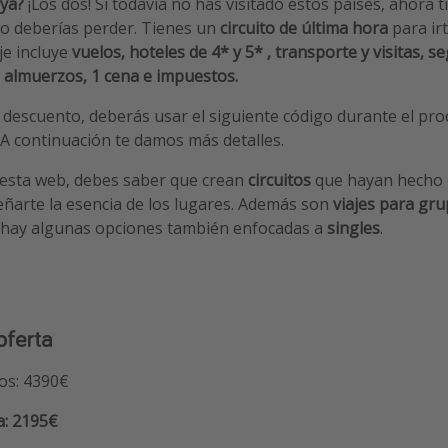
ya?
¡Los dos! Si todavía no has visitado estos países, ahora 
o deberías perder. Tienes un
circuito de última hora
para ir
aje incluye
vuelos, hoteles de 4* y 5* , transporte y visitas, s
9 almuerzos, 1 cena e impuestos.
 descuento, deberás usar el siguiente código durante el pro
A continuación te damos más detalles.
 esta web, debes saber que crean
circuitos
que hayan hecho 
ñarte la esencia de los lugares. Además son
viajes para gr
y hay algunas opciones también enfocadas a
singles
.
oferta
dos: 4390€
a: 2195€