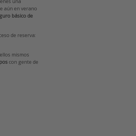
tienes una
te aún en verano
eguro básico de
ceso de reserva:
ellos mismos
upos
con gente de