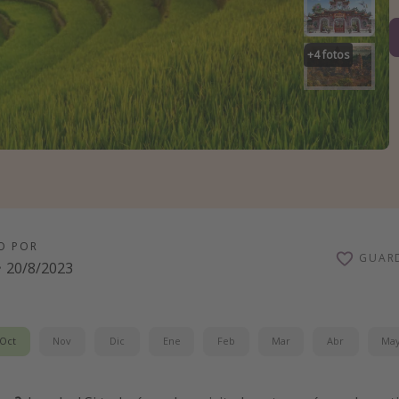
+
4
fotos
O POR
GUAR
·
20/8/2023
Oct
Nov
Dic
Ene
Feb
Mar
Abr
Ma