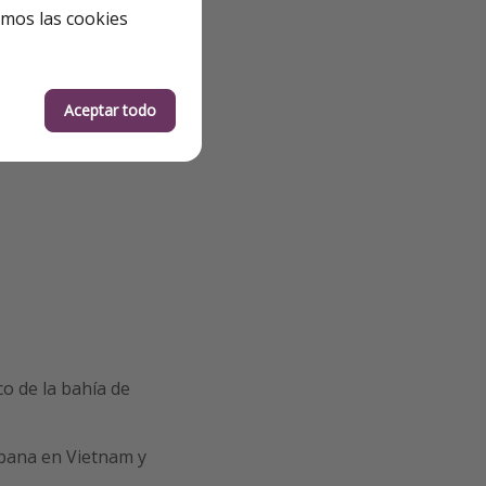
emos las cookies
Aceptar todo
co de la bahía de
pana en Vietnam y