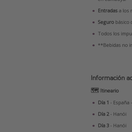
Entradas
a los 
Seguro
básico d
Todos los impu
**Bebidas no in
Información ad
🗺 Itineario
Día 1
- España 
Día 2
- Hanói
Día 3
- Hanói