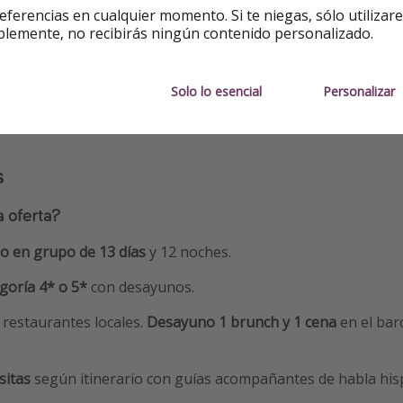
eferencias en cualquier momento. Si te niegas, sólo utilizar
blemente, no recibirás ningún contenido personalizado.
serva
Solo lo esencial
Personalizar
s
a oferta?
o en grupo de 13 días
y 12 noches.
goría 4* o 5*
con desayunos.
 restaurantes locales.
Desayuno 1 brunch y 1 cena
en el bar
sitas
según itinerario con guías acompañantes de habla his