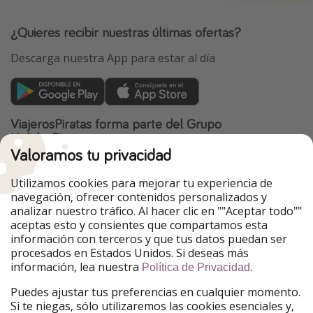
¿Quieres recibir nuestras últimas ofertas?
Descarga nuestra App para estar al día
ViajerosPiratas forma parte del Grupo
HolidayPirates
Valoramos tu privacidad
Nuestros mercados
Utilizamos cookies para mejorar tu experiencia de
PiratinViaggio
HolidayPirates
navegación, ofrecer contenidos personalizados y
VakantiePiraten
WakacyjniPiraci
analizar nuestro tráfico. Al hacer clic en ""Aceptar todo""
VoyagesPirates
Ferienpiraten
aceptas esto y consientes que compartamos esta
Urlaubspiraten
Urlaubspiraten
información con terceros y que tus datos puedan ser
TravelPirates
procesados en Estados Unidos. Si deseas más
información, lea nuestra
.
Nuestro grupo
Política de Privacidad
HolidayPirates Group
Puedes ajustar tus preferencias en cualquier momento.
Si te niegas, sólo utilizaremos las cookies esenciales y,