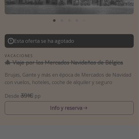
Marruecos
Islas Baleares
México
Tailandia
Esta oferta se ha agotado
Maldivas
VACACIONES
Albania
🎄 Viaje por los Mercados Navideños de Bélgica
Brujas, Gante y más en época de Mercados de Navidad
Inspiración para viajes
con vuelos, hoteles, coche de alquiler y seguro
Camping
391€
Desde
pp
Glamping
Viajes en tren
Info y reserva
Viajar sola como mujer
Ofertas para Vacaciones Activas
Viajes en familia