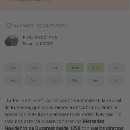
Vacaciones de Playa
Viajes para singles
GUARDAR
Escapadas románticas
COMPARTIR
PUBLICADO POR
Más temas
Boon
·
8/10/2025
Trabajar en el extranjero
Cruceros por el Mediterráneo
Ago
Sep
Oct
Nov
Dic
Ene
Hoteles más hot de España
Feb
Mar
Abr
May
Jun
Jul
Guía de equipaje de mano
Parques de atracciones
''La París del Este''. Así es conocida Bucarest, la capital
Viaja con musicales
de Rumanía, que te invitamos a descubrir durante la
El Rey León el musical
época con más luces y ambiente de todas: Navidad. Te
Harry Potter en Londres y otros destinos
traemos este viaje para conocer los
Mercados
Navideños de Bucarest desde 125€
con
vuelos directos
Eventos deportivos