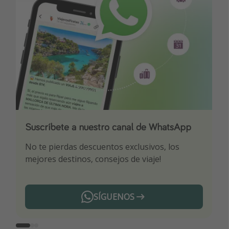
Suscríbete a nuestro canal de WhatsApp
Descarga nuestra app
¡Suscríbete a nuestro canal de Telegram!
No te pierdas descuentos exclusivos, los
Sé el primero en reservar nuestros chollazos
¡Recibe las mejores ofertas seleccionadas para
mejores destinos, consejos de viaje!
ti por nuestros expertos en viajes
SÍGUENOS
Telegram