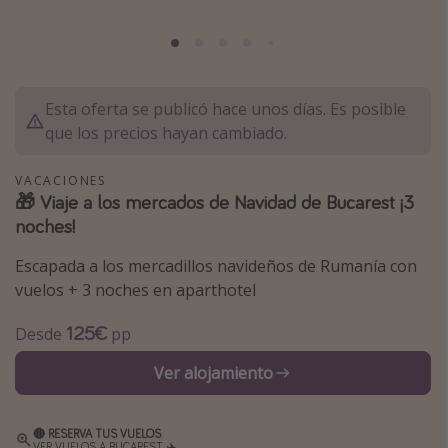
Marruecos
Islas Baleares
México
Esta oferta se publicó hace unos días. Es posible
Tailandia
que los precios hayan cambiado.
Maldivas
VACACIONES
Albania
🎁 Viaje a los mercados de Navidad de Bucarest ¡3
noches!
Inspiración para viajes
Escapada a los mercadillos navideños de Rumanía con
Camping
vuelos + 3 noches en aparthotel
Glamping
125€
Desde
pp
Viajes en tren
Ver alojamiento
Viajar sola como mujer
Ofertas para Vacaciones Activas
🔴 RESERVA TUS VUELOS
Viajes en familia
VER VUELOS A BUCAREST ✈️