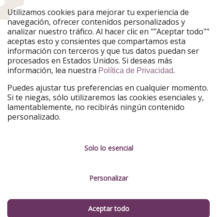
Utilizamos cookies para mejorar tu experiencia de
PiratinViaggio
HolidayPirates
navegación, ofrecer contenidos personalizados y
VakantiePiraten
WakacyjniPiraci
analizar nuestro tráfico. Al hacer clic en ""Aceptar todo""
VoyagesPirates
Ferienpiraten
aceptas esto y consientes que compartamos esta
Urlaubspiraten
Urlaubspiraten
información con terceros y que tus datos puedan ser
TravelPirates
procesados en Estados Unidos. Si deseas más
información, lea nuestra
.
Nuestro grupo
Política de Privacidad
HolidayPirates Group
Puedes ajustar tus preferencias en cualquier momento.
Si te niegas, sólo utilizaremos las cookies esenciales y,
Conócenos mejor
Información legal
lamentablemente, no recibirás ningún contenido
personalizado.
Sobre ViajerosPiratas
Términos y condiciones
Empleo
Política de privacidad
Solo lo esencial
Prensa
Aviso legal
Personalizar
Partners
Gestionar servicios
Sostenibilidad
Aceptar todo