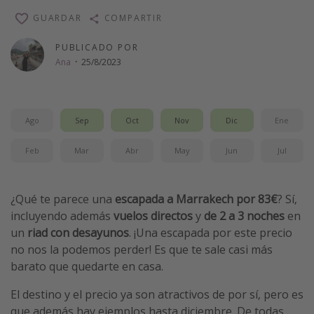
Vacaciones de Playa
GUARDAR
COMPARTIR
Viajes para singles
PUBLICADO POR
Escapadas románticas
Ana
·
25/8/2023
Más temas
Ago
Sep
Oct
Nov
Dic
Ene
Trabajar en el extranjero
Feb
Mar
Abr
May
Jun
Jul
Cruceros por el Mediterráneo
Hoteles más hot de España
Guía de equipaje de mano
¿Qué te parece una
escapada a Marrakech por 83€
? Sí,
incluyendo además
vuelos directos
y
de 2 a 3 noches
en
Parques de atracciones
un
riad con desayunos
. ¡Una escapada por este precio
Viaja con musicales
no nos la podemos perder! Es que te sale casi más
El Rey León el musical
barato que quedarte en casa.
Harry Potter en Londres y otros destinos
El destino y el precio ya son atractivos de por sí, pero es
Eventos deportivos
que además hay ejemplos hasta diciembre. De todas