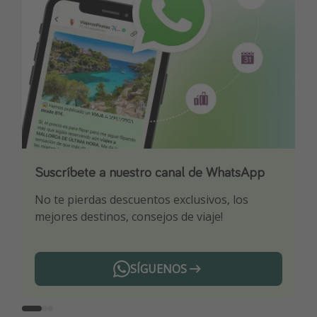
Suscríbete a nuestro canal de WhatsApp
Descarga nuestra app
¡Suscríbete a nuestro canal de Telegram!
No te pierdas descuentos exclusivos, los
Sé el primero en reservar nuestros chollazos
¡Recibe las mejores ofertas seleccionadas para
mejores destinos, consejos de viaje!
ti por nuestros expertos en viajes
SÍGUENOS
Telegram