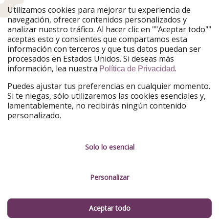
Utilizamos cookies para mejorar tu experiencia de
PiratinViaggio
HolidayPirates
navegación, ofrecer contenidos personalizados y
VakantiePiraten
WakacyjniPiraci
analizar nuestro tráfico. Al hacer clic en ""Aceptar todo""
VoyagesPirates
Ferienpiraten
aceptas esto y consientes que compartamos esta
Urlaubspiraten
Urlaubspiraten
información con terceros y que tus datos puedan ser
TravelPirates
procesados en Estados Unidos. Si deseas más
información, lea nuestra
.
Nuestro grupo
Política de Privacidad
HolidayPirates Group
Puedes ajustar tus preferencias en cualquier momento.
Si te niegas, sólo utilizaremos las cookies esenciales y,
Conócenos mejor
Información legal
lamentablemente, no recibirás ningún contenido
personalizado.
Sobre ViajerosPiratas
Términos y condiciones
Empleo
Política de privacidad
Solo lo esencial
Prensa
Aviso legal
Personalizar
Partners
Gestionar servicios
Sostenibilidad
Aceptar todo