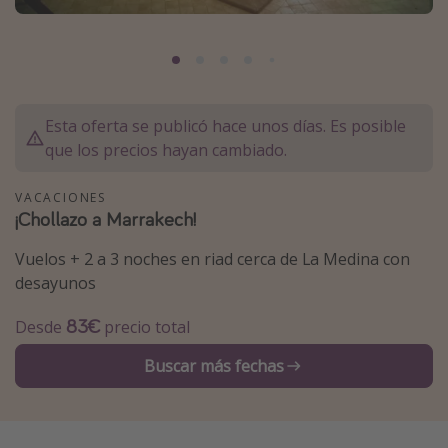
Marruecos
Islas Baleares
México
Tailandia
Esta oferta se publicó hace unos días. Es posible
que los precios hayan cambiado.
Maldivas
Albania
VACACIONES
¡Chollazo a Marrakech!
Inspiración para viajes
Vuelos + 2 a 3 noches en riad cerca de La Medina con
Camping
desayunos
Glamping
83€
Desde
precio total
Viajes en tren
Buscar más fechas
Viajar sola como mujer
Ofertas para Vacaciones Activas
Viajes en familia