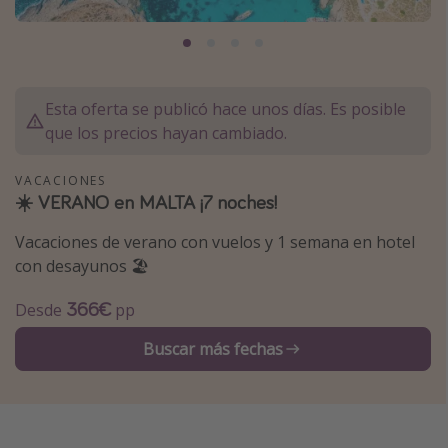
Marruecos
Islas Baleares
México
Esta oferta se publicó hace unos días. Es posible
Tailandia
que los precios hayan cambiado.
Maldivas
VACACIONES
Albania
☀️ VERANO en MALTA ¡7 noches!
Vacaciones de verano con vuelos y 1 semana en hotel
Inspiración para viajes
con desayunos 🏖️
Camping
366€
Desde
pp
Glamping
Viajes en tren
Buscar más fechas
Viajar sola como mujer
Ofertas para Vacaciones Activas
Viajes en familia