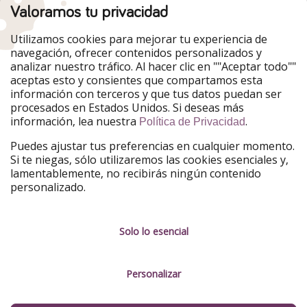
Valoramos tu privacidad
Nuestros mercados
Utilizamos cookies para mejorar tu experiencia de
PiratinViaggio
HolidayPirates
navegación, ofrecer contenidos personalizados y
VakantiePiraten
WakacyjniPiraci
analizar nuestro tráfico. Al hacer clic en ""Aceptar todo""
VoyagesPirates
Ferienpiraten
aceptas esto y consientes que compartamos esta
Urlaubspiraten
Urlaubspiraten
información con terceros y que tus datos puedan ser
TravelPirates
procesados en Estados Unidos. Si deseas más
información, lea nuestra
.
Nuestro grupo
Política de Privacidad
HolidayPirates Group
Puedes ajustar tus preferencias en cualquier momento.
Si te niegas, sólo utilizaremos las cookies esenciales y,
Conócenos mejor
Información legal
lamentablemente, no recibirás ningún contenido
personalizado.
Sobre ViajerosPiratas
Términos y condiciones
Empleo
Política de privacidad
Solo lo esencial
Prensa
Aviso legal
Personalizar
Partners
Gestionar servicios
Sostenibilidad