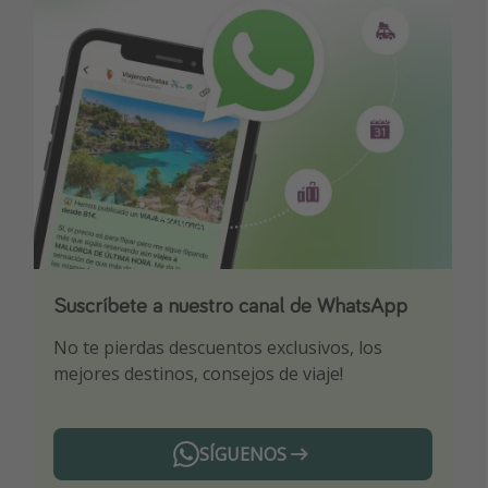
Suscríbete a nuestro canal de WhatsApp
Descarga nuestra app
¡Suscríbete a nuestro canal de Telegram!
No te pierdas descuentos exclusivos, los
Sé el primero en reservar nuestros chollazos
¡Recibe las mejores ofertas seleccionadas para
mejores destinos, consejos de viaje!
ti por nuestros expertos en viajes
SÍGUENOS
Telegram