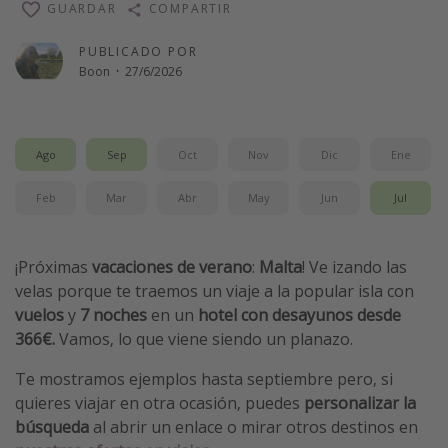
GUARDAR
COMPARTIR
Vacaciones de Playa
PUBLICADO POR
Viajes para singles
Boon
·
27/6/2026
Escapadas románticas
Más temas
Ago
Sep
Oct
Nov
Dic
Ene
Trabajar en el extranjero
Feb
Mar
Abr
May
Jun
Jul
Cruceros por el Mediterráneo
Hoteles más hot de España
¡Próximas
vacaciones de
verano
:
Malta
! Ve izando las
Guía de equipaje de mano
velas porque te traemos un viaje a la popular isla con
vuelos
y
7 noches
en un
hotel con desayunos desde
Parques de atracciones
366€.
Vamos, lo que viene siendo un planazo.
Viaja con musicales
Te mostramos ejemplos hasta septiembre
pero, si
El Rey León el musical
quieres viajar en otra ocasión, puedes
personalizar la
Harry Potter en Londres y otros destinos
búsqueda
al abrir un enlace o mirar otros destinos en
Eventos deportivos