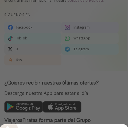
encontrar más información en nuestra
política de privacidad
.
SÍGUENOS EN
Facebook
Instagram
TikTok
WhatsApp
X
Telegram
Rss
¿Quieres recibir nuestras últimas ofertas?
Descarga nuestra App para estar al día
ViajerosPiratas forma parte del Grupo
HolidayPirates