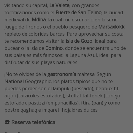
visitando su capital,
La Valeta
, con grandes
fortificaciones como el
Fuerte de San Telmo
; la ciudad
medieval de
Mdina
, la cual fue escenario en la serie
Juego de Tronos o el pueblo pesquero de
Marsaxlokk
repleto de coloridas barcas. Para aprovechar su costa
te recomendamos visitar la
isla de Gozo
, ideal para
bucear o la isla de
Comino
, donde se encuentra uno de
sus paisajes más famosos: la Laguna Azul, ideal para
disfrutar de sus playas naturales.
¡No te olvides de la
gastronomía
maltesa! Según
National Geographic, los platos típicos que no te
puedes perder son el lampuki (pescado), bebbux bl-
arjoli (caracoles estofados), stuffat tal-fenek (conejo
estofado), pastizzi (empanadillas), ftira (pan) y como
postre qaghaq e imqaret, hojaldres dulces.
☎️ Reserva telefónica