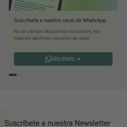
Suscríbete a nuestro canal de WhatsApp
Descarga nuestra app
¡Suscríbete a nuestro canal de Telegram!
No te pierdas descuentos exclusivos, los
Sé el primero en reservar nuestros chollazos
¡Recibe las mejores ofertas seleccionadas para
mejores destinos, consejos de viaje!
ti por nuestros expertos en viajes
SÍGUENOS
Telegram
Suscríbete a nuestra Newsletter