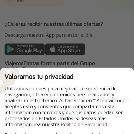
Rss
¿Quieres recibir nuestras últimas ofertas?
Descarga nuestra App para estar al día
ViajerosPiratas forma parte del Grupo
HolidayPirates
Valoramos tu privacidad
Nuestros mercados
Utilizamos cookies para mejorar tu experiencia de
PiratinViaggio
HolidayPirates
navegación, ofrecer contenidos personalizados y
VakantiePiraten
WakacyjniPiraci
analizar nuestro tráfico. Al hacer clic en ""Aceptar todo""
VoyagesPirates
Ferienpiraten
aceptas esto y consientes que compartamos esta
Urlaubspiraten
Urlaubspiraten
información con terceros y que tus datos puedan ser
TravelPirates
procesados en Estados Unidos. Si deseas más
información, lea nuestra
.
Nuestro grupo
Política de Privacidad
HolidayPirates Group