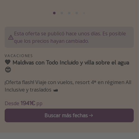
Marruecos
Islas Baleares
México
Esta oferta se publicó hace unos días. Es posible
Tailandia
que los precios hayan cambiado.
Maldivas
VACACIONES
Albania
💙 Maldivas con Todo Incluido y villa sobre el agua
😍
Inspiración para viajes
¡Oferta flash! Viaje con vuelos, resort 4* en régimen All
Camping
Inclusive y traslados 🛥️
Glamping
1941€
Desde
pp
Viajes en tren
Buscar más fechas
Viajar sola como mujer
Ofertas para Vacaciones Activas
Viajes en familia