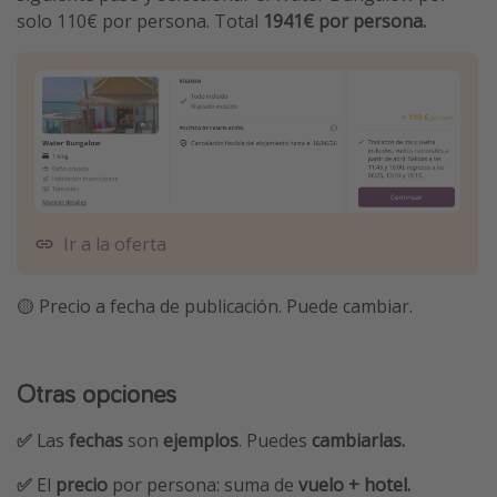
solo 110€ por persona. Total
1941€ por persona.
Ir a la oferta
🟡 Precio a fecha de publicación. Puede cambiar.
Otras opciones
✅
Las
fechas
son
ejemplos
. Puedes
cambiarlas.
✅
El
precio
por persona: suma de
vuelo + hotel.