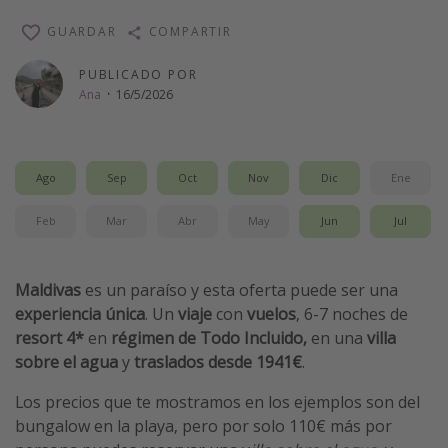
Vacaciones de Playa
GUARDAR
COMPARTIR
Viajes para singles
PUBLICADO POR
Escapadas románticas
Ana
·
16/5/2026
Más temas
Ago
Sep
Oct
Nov
Dic
Ene
Trabajar en el extranjero
Cruceros por el Mediterráneo
Feb
Mar
Abr
May
Jun
Jul
Hoteles más hot de España
Guía de equipaje de mano
Maldivas
es un paraíso y esta oferta
puede ser una
experiencia única
. Un
viaje
con
vuelos
, 6-7 noches de
Parques de atracciones
resort 4*
en
régimen de Todo Incluido,
en una
villa
Viaja con musicales
sobre el agua
y
traslados
desde 1941€
.
El Rey León el musical
Los precios que te mostramos en los ejemplos son del
Harry Potter en Londres y otros destinos
bungalow en la playa, pero por solo 110€ más por
Eventos deportivos