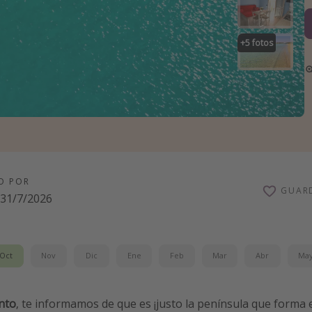
+
5
fotos
O POR
GUAR
31/7/2026
Oct
Nov
Dic
Ene
Feb
Mar
Abr
Ma
nto
, te informamos de que es ¡justo la península que forma 