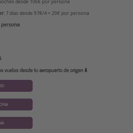
noches desde 106€ por persona
er
: 7 días desde 97€/4 = 29€ por persona
r persona
s
os vuelos desde tu aeropuerto de origen ⬇️
ID
ONA
NA