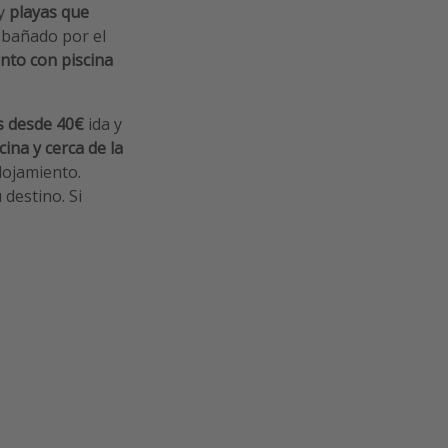
 y
playas que
n bañado por el
to con piscina
s desde 40€
ida y
ina y cerca de la
lojamiento.
destino. Si