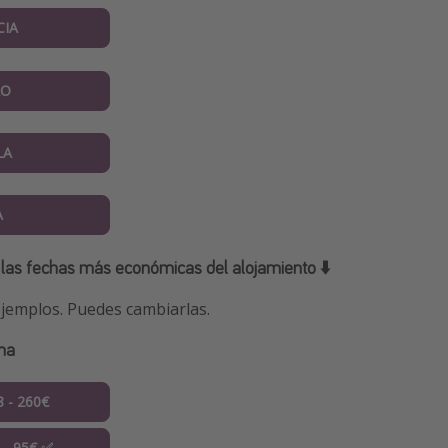
CIA
AO
LA
A
 las fechas más económicas del alojamiento ⬇️
jemplos. Puedes cambiarlas.
ona
8 - 260€
9 - 95€ ✅