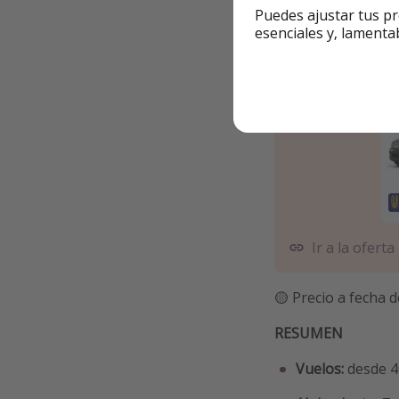
Puedes ajustar tus pr
esenciales y, lamenta
🚘 Ej. más económic
Ir a la oferta
🟡 Precio a fecha d
RESUMEN
Vuelos:
desde 40