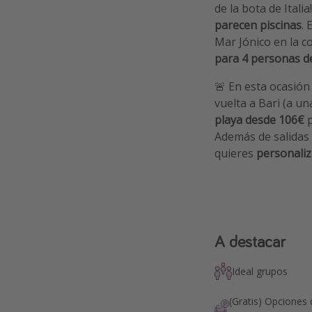
de la bota de Itali
parecen piscinas
.
Mar Jónico en la 
para 4 personas d
🚨 En esta ocasió
vuelta a Bari (a u
playa
desde 106€
p
Además de salidas 
quieres
personaliz
A destacar
Ideal grupos
(Gratis) Opciones