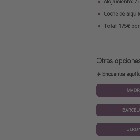
Alojamiento:
7 
Coche de alquil
Total: 175€ po
Otras opcione
✈️ Encuentra aquí l
MADR
BARCEL
GERO