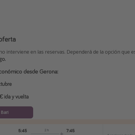
oferta
no interviene en las reservas. Dependerá de la opción que e
go.
 económico desde Gerona:
ctubre
 ida y vuelta
 Bari