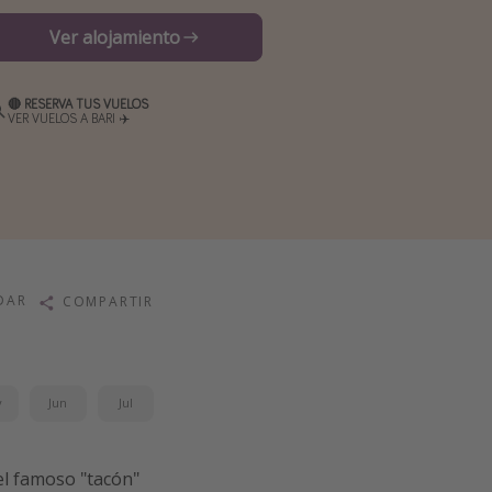
Ver alojamiento
🔴 RESERVA TUS VUELOS
VER VUELOS A BARI ✈️
DAR
COMPARTIR
y
Jun
Jul
el famoso "tacón"