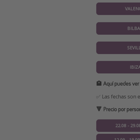
VALEN
BILB
SEVIL
IBIZ
🏨 Aquí puedes ver
✅ Las fechas son e
🔻 Precio por pers
22.08 - 29.0
12.09 - 19.0