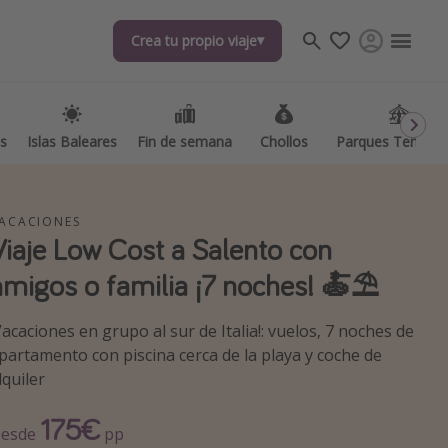
Crea tu propio viaje
Crea tu propio viaje
as
as
Islas Baleares
Islas Baleares
Fin de semana
Fin de semana
Chollos
Chollos
Parques Temátic
Parques Temátic
ACACIONES
Viaje Low Cost a Salento con
amigos o familia ¡7 noches! 🍝⛱️
os destinos
Vacaciones en grupo al sur de Italia!: vuelos, 7 noches de
partamento con piscina cerca de la playa y coche de
lquiler
175€
esde
pp