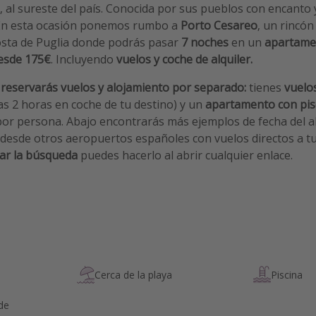
a!, al sureste del país. Conocida por sus pueblos con encanto
 En esta ocasión ponemos rumbo a
Porto Cesareo
, un rincó
costa de Puglia donde podrás pasar
7 noches
en un
apartamen
esde 175€
. Incluyendo
vuelos y coche de alquiler.
n
reservarás vuelos y alojamiento por separado:
tienes
vuelo
nas 2 horas en coche de tu destino) y un
apartamento con pisc
or persona. Abajo encontrarás más ejemplos de fecha del a
desde otros aeropuertos españoles con vuelos directos a tu 
ar la búsqueda
puedes hacerlo al abrir cualquier enlace.
Cerca de la playa
Piscina
 de