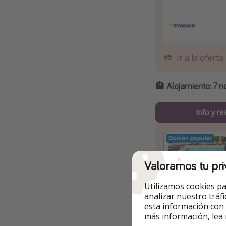
Ir a la oferta
🏨
Alojamiento:
7 n
Info y re
Valoramos tu pri
Utilizamos cookies pa
analizar nuestro tráf
esta información con
más información, lea
Ir a la oferta