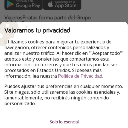
ViajerosPiratas forma parte del Grupo
HolidayPirates
Valoramos tu privacidad
Nuestros mercados
Utilizamos cookies para mejorar tu experiencia de
PiratinViaggio
HolidayPirates
navegación, ofrecer contenidos personalizados y
VakantiePiraten
WakacyjniPiraci
analizar nuestro tráfico. Al hacer clic en ""Aceptar todo""
VoyagesPirates
Ferienpiraten
aceptas esto y consientes que compartamos esta
Urlaubspiraten
Urlaubspiraten
información con terceros y que tus datos puedan ser
TravelPirates
procesados en Estados Unidos. Si deseas más
información, lea nuestra
.
Nuestro grupo
Política de Privacidad
HolidayPirates Group
Puedes ajustar tus preferencias en cualquier momento.
Si te niegas, sólo utilizaremos las cookies esenciales y,
Conócenos mejor
Información legal
lamentablemente, no recibirás ningún contenido
personalizado.
Sobre ViajerosPiratas
Términos y condiciones
Empleo
Política de privacidad
Solo lo esencial