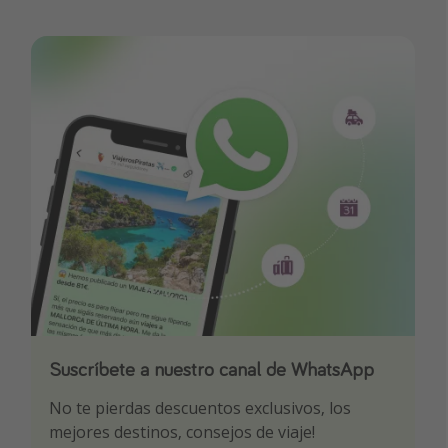
Suscríbete a nuestro canal de WhatsApp
Descarga nuestra app
¡Suscríbete a nuestro canal de Telegram!
No te pierdas descuentos exclusivos, los
Sé el primero en reservar nuestros chollazos
¡Recibe las mejores ofertas seleccionadas para
mejores destinos, consejos de viaje!
ti por nuestros expertos en viajes