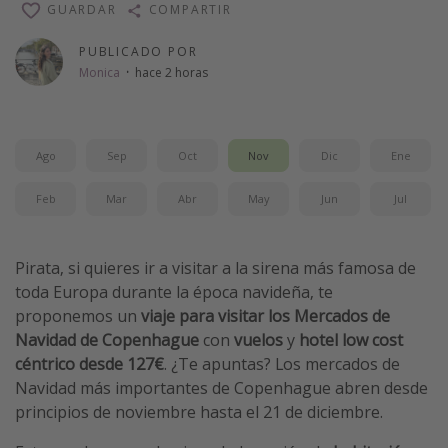
GUARDAR
COMPARTIR
Vacaciones de Playa
PUBLICADO POR
Viajes para singles
Monica
·
hace 2 horas
Escapadas románticas
Más temas
Ago
Sep
Oct
Nov
Dic
Ene
Trabajar en el extranjero
Feb
Mar
Abr
May
Jun
Jul
Cruceros por el Mediterráneo
Hoteles más hot de España
Pirata, si quieres ir a visitar a la sirena más famosa de
Guía de equipaje de mano
toda Europa durante la época navideña, te
Parques de atracciones
proponemos un
viaje para visitar los Mercados de
Navidad de Copenhague
con
vuelos
y
hotel low cost
Viaja con musicales
céntrico desde 127€
. ¿Te apuntas? Los mercados de
El Rey León el musical
Navidad más importantes de Copenhague abren desde
Harry Potter en Londres y otros destinos
principios de noviembre hasta el 21 de diciembre.
Eventos deportivos