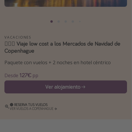
Marruecos
Islas Baleares
México
Tailandia
VACACIONES
🧜🏻‍♀️ Viaje low cost a los Mercados de Navidad de
Maldivas
Copenhague
Albania
Paquete con vuelos + 2 noches en hotel céntrico
Inspiración para viajes
127€
Desde
pp
Camping
Ver alojamiento
Glamping
Viajes en tren
🔴 RESERVA TUS VUELOS
VER VUELOS A COPENHAGUE ✈️
Viajar sola como mujer
Ofertas para Vacaciones Activas
Viajes en familia