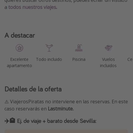
quieres buscar otros destinos, puedes echar un vistazo
a
todos nuestros viajes
.
A destacar
Excelente
Todo incluido
Piscina
Vuelos
Ce
apartamento
incluidos
Detalles de la oferta
⚠️ ViajerosPiratas no interviene en las reservas. En este
caso reservarás en
Lastminute.
✈️🏨 Ej. de viaje + barato desde Sevilla: