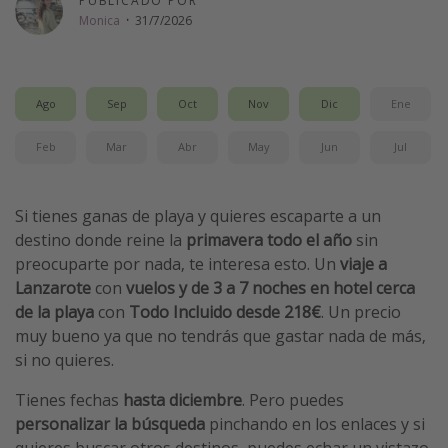
PUBLICADO POR
Monica
·
31/7/2026
Vacaciones de Playa
Viajes para singles
Escapadas románticas
Ago
Sep
Oct
Nov
Dic
Ene
Más temas
Feb
Mar
Abr
May
Jun
Jul
Trabajar en el extranjero
Si tienes ganas de playa y quieres escaparte a un
Cruceros por el Mediterráneo
destino donde reine la
primavera todo el año
sin
Hoteles más hot de España
preocuparte por nada, te interesa esto. Un
viaje a
Guía de equipaje de mano
Lanzarote
con
vuelos y de 3 a 7 noches en hotel cerca
de la playa
con
Todo Incluido desde 218€
. Un precio
Parques de atracciones
muy bueno ya que no tendrás que gastar nada de más,
Viaja con musicales
si no quieres.
El Rey León el musical
Tienes fechas
hasta diciembre
. Pero puedes
Harry Potter en Londres y otros destinos
personalizar la búsqueda
pinchando en los enlaces y si
Eventos deportivos