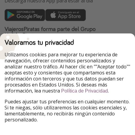
Descarga nuestra App para estar al día
ViajerosPiratas forma parte del Grupo
HolidayPirates
Valoramos tu privacidad
Nuestros mercados
Utilizamos cookies para mejorar tu experiencia de
PiratinViaggio
HolidayPirates
navegación, ofrecer contenidos personalizados y
VakantiePiraten
WakacyjniPiraci
analizar nuestro tráfico. Al hacer clic en ""Aceptar todo""
VoyagesPirates
Ferienpiraten
aceptas esto y consientes que compartamos esta
Urlaubspiraten
Urlaubspiraten
información con terceros y que tus datos puedan ser
TravelPirates
procesados en Estados Unidos. Si deseas más
información, lea nuestra
.
Nuestro grupo
Política de Privacidad
HolidayPirates Group
Puedes ajustar tus preferencias en cualquier momento.
Si te niegas, sólo utilizaremos las cookies esenciales y,
Conócenos mejor
Información legal
lamentablemente, no recibirás ningún contenido
personalizado.
Sobre ViajerosPiratas
Términos y condiciones
Empleo
Política de privacidad