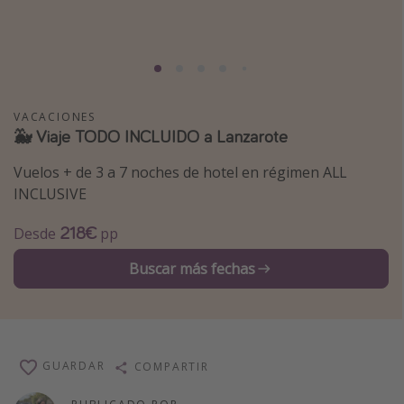
Marruecos
Islas Baleares
México
Tailandia
VACACIONES
🐳 Viaje TODO INCLUIDO a Lanzarote
Maldivas
Albania
Vuelos + de 3 a 7 noches de hotel en régimen ALL
INCLUSIVE
Inspiración para viajes
218€
Desde
pp
Camping
Buscar más fechas
Glamping
Viajes en tren
Viajar sola como mujer
GUARDAR
COMPARTIR
Ofertas para Vacaciones Activas
Viajes en familia