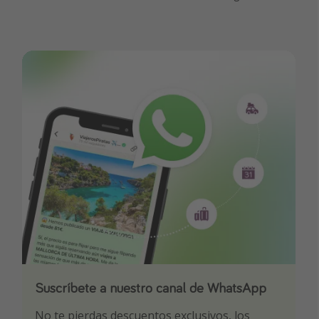
Suscríbete a nuestro canal de WhatsApp
Descarga nuestra app
¡Suscríbete a nuestro canal de Telegram!
No te pierdas descuentos exclusivos, los
Sé el primero en reservar nuestros chollazos
¡Recibe las mejores ofertas seleccionadas para