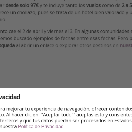
var
desde solo 97€
y te incluye tanto los
vuelos
como de
2 a 
rece un chollazo, pues se trata de un hotel bien valorado y u
io.
nto cae el 2 de abril y viernes el 3. En algunas comunidades 
 hemos buscado ejemplos de fechas entre esas fechas. Pero 
úsqueda
al abrir un enlace o explorar otros destinos en
nuest
vacidad
Cerca de la playa
ra mejorar tu experiencia de navegación, ofrecer contenido
ico. Al hacer clic en ""Aceptar todo"" aceptas esto y consie
 terceros y que tus datos puedan ser procesados en Estados
 nuestra
.
Política de Privacidad