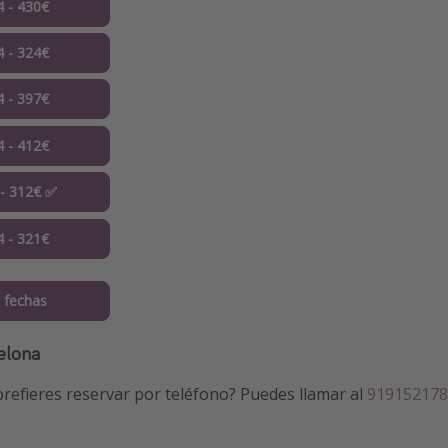
4 - 430€
4 - 324€
4 - 397€
4 - 412€
 - 312€ ✅
4 - 321€
 fechas
elona
refieres reservar por teléfono? Puedes llamar al
919152178