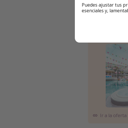
Puedes ajustar tus pr
Detalles de la 
esenciales y, lamenta
⚠️ ViajerosPiratas
✈️🏨 Ej. de viaje
Ir a la oferta