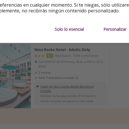
eferencias en cualquier momento. Si te niegas, sólo utilizar
oferta
blemente, no recibirás ningún contenido personalizado.
 no interviene en las reservas. En este caso reservarás en
La
Solo lo esencial
Personalizar
 + barato desde Barcelona: