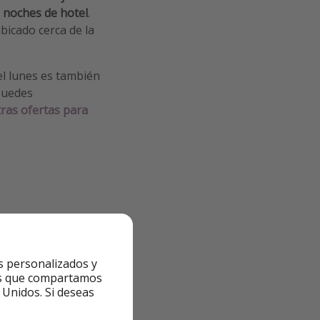
5 noches de hotel
.
bicado cerca de la
el lunes es también
puedes
ras ofertas para
s personalizados y
ntes que compartamos
 Unidos. Si deseas