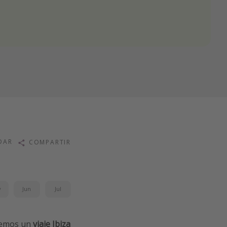
DAR
COMPARTIR
y
Jun
Jul
raemos un
viaje Ibiza