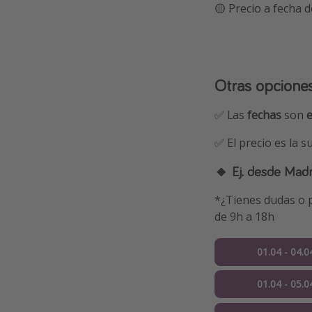
🟡 Precio a fecha d
Otras opcione
✅ Las
fechas
son
✅ El precio es la 
🔸 Ej. desde Madr
*¿Tienes dudas o p
de 9h a 18h
01.04 - 04.0
01.04 - 05.0