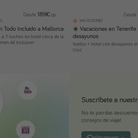
189€
Desde
pp
Desde
S
VACACIONES
 con Todo Incluido a Mallorca
☀️ Vacaciones en Tenerife
desayunos
3 a 7 noches en hotel cerca de la
men All Inclusive!
Vuelos + hotel con desayunos en
Cruz
Suscríbete a nuest
¡Suscríbete a nuest
Descarga nuestra 
No te pierdas descuentos
¡Recibe las mejores ofer
Sé el primero en reserva
consejos de viaje!
expertos en viajes