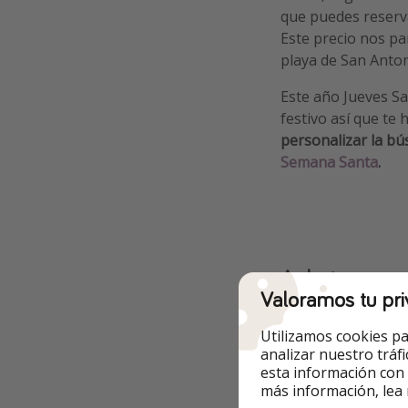
que puedes reser
Este precio nos pa
playa de San Anton
Este año Jueves Sa
festivo así que te
personalizar la b
Semana Santa
.
A destacar
Valoramos tu pri
Vuelos incluidos
Utilizamos cookies pa
analizar nuestro tráf
esta información con
más información, lea