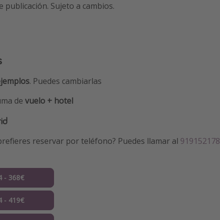
e publicación. Sujeto a cambios.
s
ejemplos
. Puedes cambiarlas
suma de
vuelo + hotel
id
refieres reservar por teléfono? Puedes llamar al
919152178
4 - 368€
4 - 419€