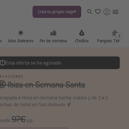
Crea tu propio viaje
Crea tu propio viaje
as
as
Islas Baleares
Islas Baleares
Fin de semana
Fin de semana
Chollos
Chollos
Parques Temátic
Parques Temátic
Esta oferta se ha agotado
ACACIONES
🤩 Ibiza en Semana Santa
os destinos
scapada a Ibiza en Semana Santa: vuelos y de 2 a 5
oches de hotel en San Antonio 🍹
97€
esde
pp