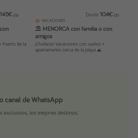
145€
104€
pp
Desde
pp
VACACIONES
 con
⛱️ MENORCA con familia o con
amigos
 Puerto de la
¡Chollazo! Vacaciones con vuelos +
apartamento cerca de la playa 🌊
ro canal de WhatsApp
ro canal de Telegram!
app
 exclusivos, los mejores destinos,
tas seleccionadas para ti por nuestros
r nuestros chollazos