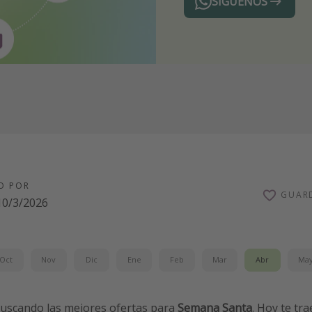
SÍGUENOS
Telegram
O POR
GUAR
10/3/2026
Oct
Nov
Dic
Ene
Feb
Mar
Abr
Ma
buscando las mejores ofertas para
Semana Santa
. Hoy te t