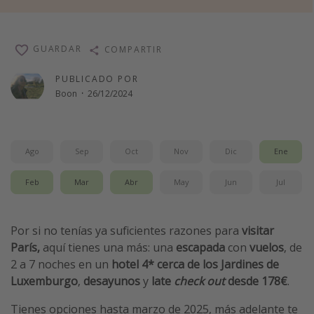
Vacaciones de Playa
Viajes para singles
GUARDAR
COMPARTIR
Escapadas románticas
PUBLICADO POR
Boon
·
26/12/2024
Más temas
Trabajar en el extranjero
Cruceros por el Mediterráneo
Ago
Sep
Oct
Nov
Dic
Ene
Hoteles más hot de España
Feb
Mar
Abr
May
Jun
Jul
Guía de equipaje de mano
Parques de atracciones
Por si no tenías ya suficientes razones para
visitar
Viaja con musicales
París,
aquí tienes una más: una
escapada
con
vuelos
, de
2 a 7 noches en un
hotel 4* cerca de los Jardines de
El Rey León el musical
Luxemburgo
,
desayunos
y
late
check out
desde 178€
.
Harry Potter en Londres y otros destinos
Tienes opciones hasta marzo de 2025, más adelante te
Eventos deportivos