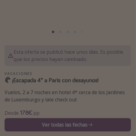
Marruecos
Islas Baleares
México
Tailandia
Maldivas
Esta oferta se publicó hace unos días. Es posible
Albania
que los precios hayan cambiado.
Inspiración para viajes
VACACIONES
🥐 ¡Escapada 4* a París con desayunos!
Camping
Vuelos, 2 a 7 noches en hotel 4* cerca de los Jardines
Glamping
de Luxemburgo y late check out
Viajes en tren
178€
Desde
pp
Viajar sola como mujer
Ofertas para Vacaciones Activas
Ver todas las fechas
Viajes en familia