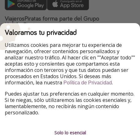
ViajerosPiratas forma parte del Grupo
HolidayPirates
Valoramos tu privacidad
Nuestros mercados
Utilizamos cookies para mejorar tu experiencia de
PiratinViaggio
HolidayPirates
navegación, ofrecer contenidos personalizados y
VakantiePiraten
WakacyjniPiraci
analizar nuestro tráfico. Al hacer clic en ""Aceptar todo""
VoyagesPirates
Ferienpiraten
aceptas esto y consientes que compartamos esta
Urlaubspiraten
Urlaubspiraten
información con terceros y que tus datos puedan ser
TravelPirates
procesados en Estados Unidos. Si deseas más
información, lea nuestra
.
Nuestro grupo
Política de Privacidad
HolidayPirates Group
Puedes ajustar tus preferencias en cualquier momento.
Si te niegas, sólo utilizaremos las cookies esenciales y,
Conócenos mejor
Información legal
lamentablemente, no recibirás ningún contenido
personalizado.
Sobre ViajerosPiratas
Términos y condiciones
Empleo
Política de privacidad
Solo lo esencial