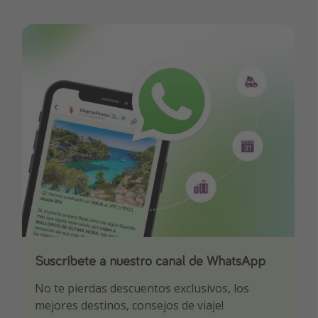
Suscríbete a nuestro canal de WhatsApp
Descarga nuestra app
¡Suscríbete a nuestro canal de Telegram!
No te pierdas descuentos exclusivos, los
Sé el primero en reservar nuestros chollazos
¡Recibe las mejores ofertas seleccionadas para
mejores destinos, consejos de viaje!
ti por nuestros expertos en viajes