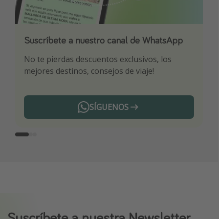
Suscríbete a nuestro canal de WhatsApp
Descarga nuestra app
¡Suscríbete a nuestro canal de Telegram!
No te pierdas descuentos exclusivos, los
Sé el primero en reservar nuestros chollazos
¡Recibe las mejores ofertas seleccionadas para
mejores destinos, consejos de viaje!
ti por nuestros expertos en viajes
SÍGUENOS
Telegram
Suscríbete a nuestra Newsletter