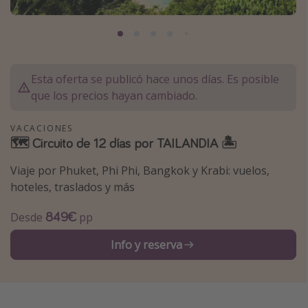
Marruecos
Islas Baleares
México
Esta oferta se publicó hace unos días. Es posible
Tailandia
que los precios hayan cambiado.
Maldivas
Albania
VACACIONES
🗺 Circuito de 12 días por TAILANDIA 🏝
Inspiración para viajes
Viaje por Phuket, Phi Phi, Bangkok y Krabi: vuelos,
hoteles, traslados y más
Camping
849€
Glamping
Desde
pp
Viajes en tren
Info y reserva
Viajar sola como mujer
Ofertas para Vacaciones Activas
Viajes en familia