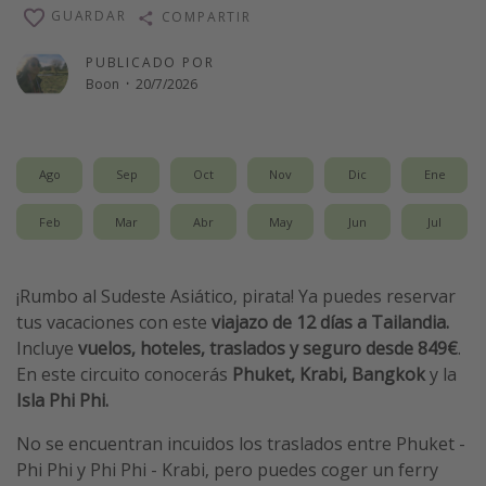
GUARDAR
COMPARTIR
Vacaciones de Playa
Viajes para singles
PUBLICADO POR
Boon
·
20/7/2026
Escapadas románticas
Más temas
Ago
Sep
Oct
Nov
Dic
Ene
Trabajar en el extranjero
Feb
Mar
Abr
May
Jun
Jul
Cruceros por el Mediterráneo
Hoteles más hot de España
¡Rumbo al Sudeste Asiático, pirata! Ya puedes reservar
Guía de equipaje de mano
tus vacaciones con este
viajazo de 12 días a Tailandia.
Parques de atracciones
Incluye
vuelos, hoteles, traslados y seguro desde 849€
.
En este circuito conocerás
Phuket, Krabi, Bangkok
y la
Viaja con musicales
Isla Phi Phi.
El Rey León el musical
No se encuentran incuidos los traslados entre Phuket -
Harry Potter en Londres y otros destinos
Phi Phi y Phi Phi - Krabi, pero puedes coger un ferry
Eventos deportivos