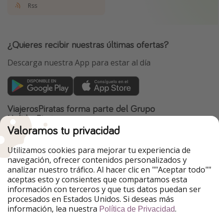
Rss
¿Quieres recibir nuestras últimas ofertas?
Descarga nuestra App para estar al día
ViajerosPiratas forma parte del Grupo
HolidayPirates
Valoramos tu privacidad
Nuestros mercados
Utilizamos cookies para mejorar tu experiencia de
PiratinViaggio
HolidayPirates
navegación, ofrecer contenidos personalizados y
VakantiePiraten
WakacyjniPiraci
analizar nuestro tráfico. Al hacer clic en ""Aceptar todo""
VoyagesPirates
Ferienpiraten
aceptas esto y consientes que compartamos esta
Urlaubspiraten
Urlaubspiraten
información con terceros y que tus datos puedan ser
TravelPirates
procesados en Estados Unidos. Si deseas más
información, lea nuestra
.
Nuestro grupo
Política de Privacidad