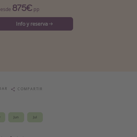
875€
esde
pp
Info y reserva
DAR
COMPARTIR
y
Jun
Jul