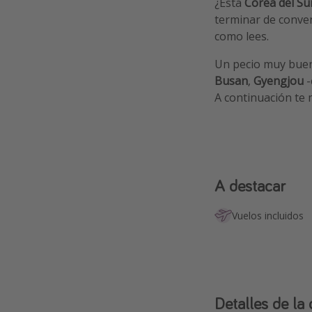
¿Está
Corea del Su
terminar de conve
como lees.
Un pecio muy bueno
Busan
,
Gyengjou
-
A continuación te
A destacar
Vuelos incluidos
Detalles de la 