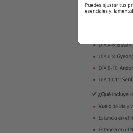
Puedes ajustar tus pr
Información ad
esenciales y, lamenta
🗺 ¿Cuál es el iti
DÍA 1-4:
Seúl.
DÍA 4-6:
Busan.
DÍA 6-8:
Gyeong
DÍA 8-10:
Ando
DÍA 10-11:
Seúl
✅ ¿Qué incluye l
Vuelo
de ida y v
Estancia en el
h
Estancia en el
h