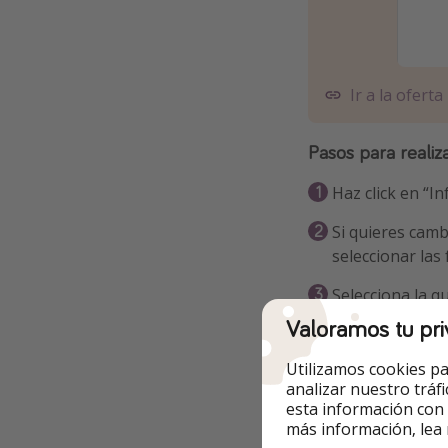
Ir a la oferta
Pasos para realiz
Haz click en “In
Si quieres camb
seleccionar las
Selecciona la qu
Valoramos tu pri
Info y re
Utilizamos cookies pa
analizar nuestro tráf
esta información con
más información, lea