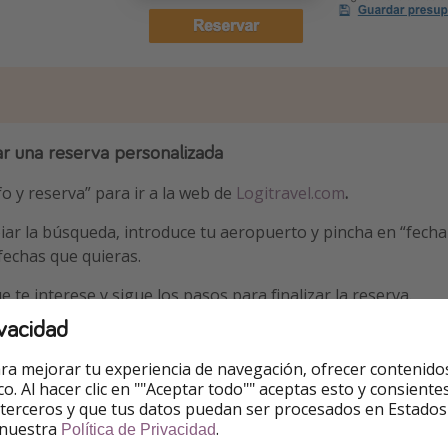
ar una reserva personalizada
fo y reserva” para ir a la web de
Logitravel.com
.
iar la búsqueda, introduce tu aeropuerto y pincha en “fecha 
 fechas que quieras.
e te interese y sigue los pasos para finalizar la reserva.
vacidad
serva
ra mejorar tu experiencia de navegación, ofrecer contenido
ico. Al hacer clic en ""Aceptar todo"" aceptas esto y consie
 terceros y que tus datos puedan ser procesados en Estados
 nuestra
.
Política de Privacidad