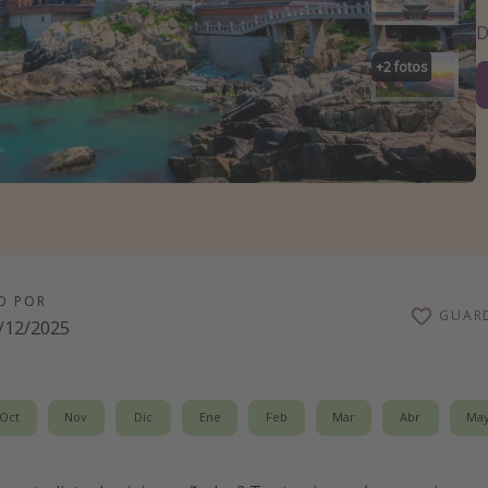
D
+
2
fotos
O POR
GUAR
/12/2025
Oct
Nov
Dic
Ene
Feb
Mar
Abr
Ma