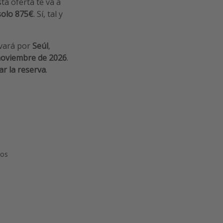
sta oferta te va a
solo 875€
. Sí, tal y
evará por
Seúl
,
noviembre de 2026
.
ar la reserva
.
pos