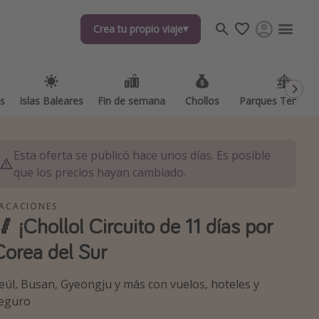
Crea tu propio viaje
Crea tu propio viaje
as
as
Islas Baleares
Islas Baleares
Fin de semana
Fin de semana
Chollos
Chollos
Parques Temátic
Parques Temátic
Esta oferta se publicó hace unos días. Es posible
que los precios hayan cambiado.
ACACIONES
🥢 ¡Chollo! Circuito de 11 días por
os destinos
Corea del Sur
eúl, Busan, Gyeongju y más con vuelos, hoteles y
eguro