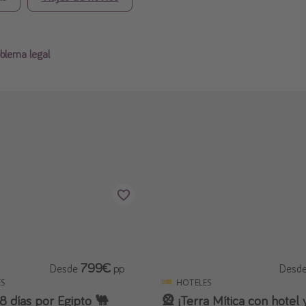
blema legal
799€
Desde
pp
Desd
S
HOTELES
 8 días por Egipto 🐫
🎡 ¡Terra Mítica con hotel 