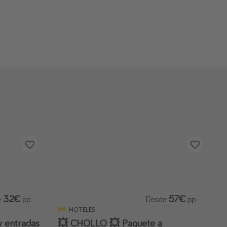
32€
57€
e
pp
Desde
pp
HOTELES
y entradas
💥 CHOLLO 💥 Paquete a