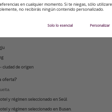
eferencias en cualquier momento. Si te niegas, sólo utilizar
icional
blemente, no recibirás ningún contenido personalizado.
nerario del viaje?
Solo lo esencial
Personalizar
ju
ng
 - ciudad de origen
a oferta?
uelta.
otel y régimen seleccionado en Seúl
.
otel y régimen seleccionado en Busan
.