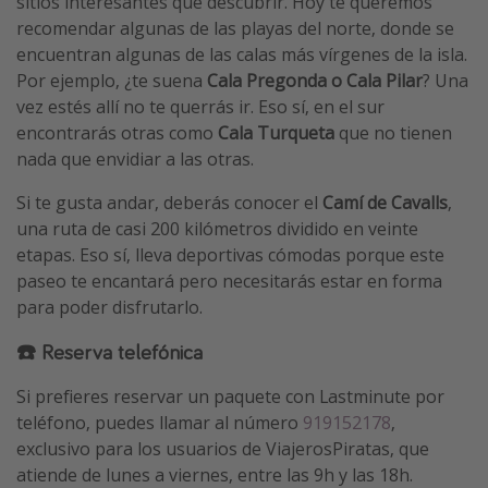
sitios interesantes que descubrir. Hoy te queremos
recomendar algunas de las playas del norte, donde se
encuentran algunas de las calas más vírgenes de la isla.
Por ejemplo, ¿te suena
Cala Pregonda o Cala Pilar
? Una
vez estés allí no te querrás ir. Eso sí, en el sur
encontrarás otras como
Cala Turqueta
que no tienen
nada que envidiar a las otras.
Si te gusta andar, deberás conocer el
Camí de Cavalls
,
una ruta de casi 200 kilómetros dividido en veinte
etapas. Eso sí, lleva deportivas cómodas porque este
paseo te encantará pero necesitarás estar en forma
para poder disfrutarlo.
☎️ Reserva telefónica
Si prefieres reservar un paquete con Lastminute por
teléfono, puedes llamar al número
919152178
,
exclusivo para los usuarios de ViajerosPiratas, que
atiende de lunes a viernes, entre las 9h y las 18h.