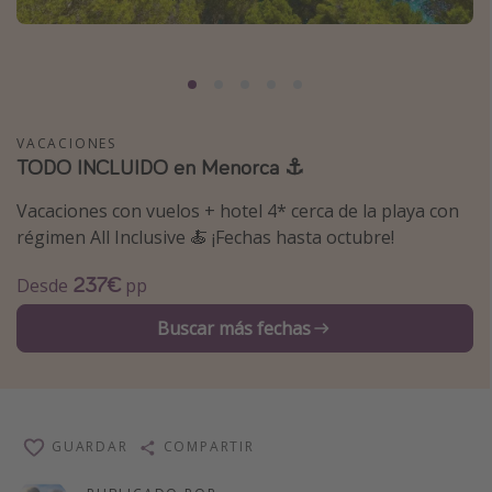
Marruecos
Islas Baleares
México
Tailandia
VACACIONES
TODO INCLUIDO en Menorca ⚓️
Maldivas
Albania
Vacaciones con vuelos + hotel 4* cerca de la playa con
régimen All Inclusive 🍝 ¡Fechas hasta octubre!
Inspiración para viajes
237€
Desde
pp
Camping
Buscar más fechas
Glamping
Viajes en tren
Viajar sola como mujer
GUARDAR
COMPARTIR
Ofertas para Vacaciones Activas
Viajes en familia