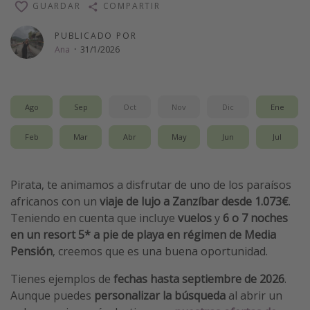
GUARDAR
COMPARTIR
Vacaciones de Playa
PUBLICADO POR
Viajes para singles
Ana
·
31/1/2026
Escapadas románticas
Más temas
Ago
Sep
Oct
Nov
Dic
Ene
Trabajar en el extranjero
Feb
Mar
Abr
May
Jun
Jul
Cruceros por el Mediterráneo
Hoteles más hot de España
Pirata, te animamos a disfrutar de uno de los paraísos
Guía de equipaje de mano
africanos con un
viaje de lujo a Zanzíbar desde 1.073€
.
Teniendo en cuenta que incluye
vuelos
y
6 o 7 noches
Parques de atracciones
en un resort 5* a pie de playa en régimen de Media
Viaja con musicales
Pensión
,
creemos que es una buena oportunidad.
El Rey León el musical
Tienes ejemplos de
fechas hasta septiembre de 2026
.
Harry Potter en Londres y otros destinos
Aunque puedes
personalizar la búsqueda
al abrir un
Eventos deportivos