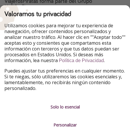
ViajerosPiratas forma parte del Grupo
HolidayPirates
Valoramos tu privacidad
Nuestros mercados
Utilizamos cookies para mejorar tu experiencia de
PiratinViaggio
HolidayPirates
navegación, ofrecer contenidos personalizados y
VakantiePiraten
WakacyjniPiraci
analizar nuestro tráfico. Al hacer clic en ""Aceptar todo""
VoyagesPirates
Ferienpiraten
aceptas esto y consientes que compartamos esta
Urlaubspiraten
Urlaubspiraten
información con terceros y que tus datos puedan ser
TravelPirates
procesados en Estados Unidos. Si deseas más
información, lea nuestra
.
Nuestro grupo
Política de Privacidad
HolidayPirates Group
Puedes ajustar tus preferencias en cualquier momento.
Si te niegas, sólo utilizaremos las cookies esenciales y,
Conócenos mejor
Información legal
lamentablemente, no recibirás ningún contenido
personalizado.
Sobre ViajerosPiratas
Términos y condiciones
Empleo
Política de privacidad
Solo lo esencial
Prensa
Aviso legal
Personalizar
Partners
Gestionar servicios