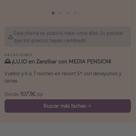
Marruecos
Islas Baleares
México
Esta oferta se publicó hace unos días. Es posible
Tailandia
que los precios hayan cambiado.
Maldivas
VACACIONES
Albania
🌅 ¡LUJO en Zanzíbar con MEDIA PENSIÓN!
Vuelos y 6 o 7 noches en resort 5* con desayunos y
Inspiración para viajes
cenas
Camping
1073€
Desde
pp
Glamping
Viajes en tren
Buscar más fechas
Viajar sola como mujer
Ofertas para Vacaciones Activas
Viajes en familia