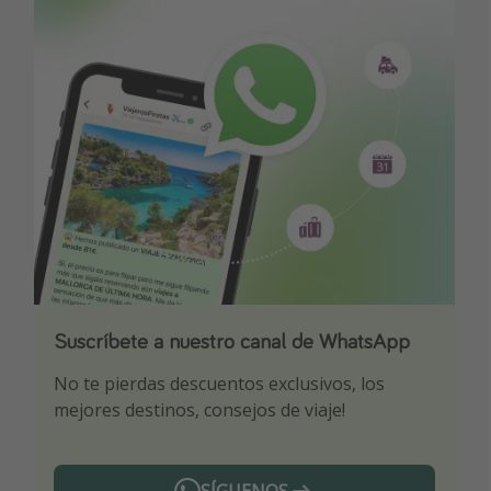
Suscríbete a nuestro canal de WhatsApp
Descarga nuestra app
¡Suscríbete a nuestro canal de Telegram!
No te pierdas descuentos exclusivos, los
Sé el primero en reservar nuestros chollazos
¡Recibe las mejores ofertas seleccionadas para
mejores destinos, consejos de viaje!
ti por nuestros expertos en viajes