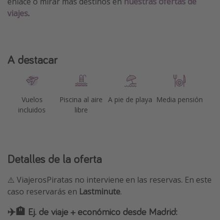
enlace o mirar más destinos en
nuestras ofertas de
viajes
.
A destacar
Vuelos
Piscina al aire
A pie de playa
Media pensión
incluidos
libre
Detalles de la oferta
⚠️ ViajerosPiratas no interviene en las reservas. En este
caso reservarás en
Lastminute
.
✈️🏨 Ej. de viaje + económico desde Madrid: