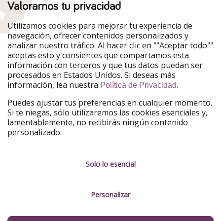
Valoramos tu privacidad
Nuestros mercados
Utilizamos cookies para mejorar tu experiencia de
PiratinViaggio
HolidayPirates
navegación, ofrecer contenidos personalizados y
VakantiePiraten
WakacyjniPiraci
analizar nuestro tráfico. Al hacer clic en ""Aceptar todo""
VoyagesPirates
Ferienpiraten
aceptas esto y consientes que compartamos esta
Urlaubspiraten
Urlaubspiraten
información con terceros y que tus datos puedan ser
TravelPirates
procesados en Estados Unidos. Si deseas más
información, lea nuestra
.
Nuestro grupo
Política de Privacidad
HolidayPirates Group
Puedes ajustar tus preferencias en cualquier momento.
Si te niegas, sólo utilizaremos las cookies esenciales y,
Conócenos mejor
Información legal
lamentablemente, no recibirás ningún contenido
personalizado.
Sobre ViajerosPiratas
Términos y condiciones
Empleo
Política de privacidad
Solo lo esencial
Prensa
Aviso legal
Personalizar
Partners
Gestionar servicios
Sostenibilidad