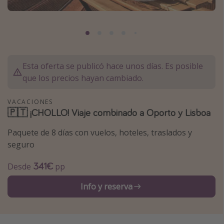
Marruecos
Islas Baleares
México
Tailandia
Esta oferta se publicó hace unos días. Es posible
Maldivas
que los precios hayan cambiado.
Albania
VACACIONES
🇵🇹 ¡CHOLLO! Viaje combinado a Oporto y Lisboa
Inspiración para viajes
Paquete de 8 días con vuelos, hoteles, traslados y
Camping
seguro
Glamping
341€
Desde
pp
Viajes en tren
Info y reserva
Viajar sola como mujer
Ofertas para Vacaciones Activas
Viajes en familia