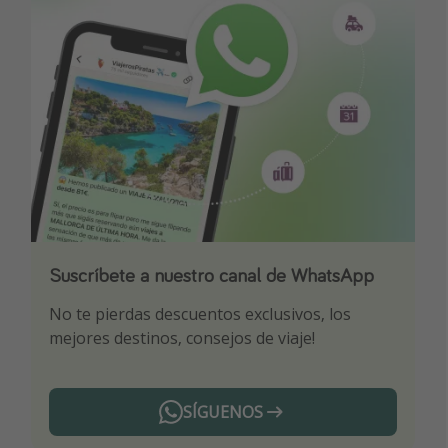
Suscríbete a nuestro canal de WhatsApp
Descarga nuestra app
¡Suscríbete a nuestro canal de Telegram!
No te pierdas descuentos exclusivos, los
Sé el primero en reservar nuestros chollazos
¡Recibe las mejores ofertas seleccionadas para
mejores destinos, consejos de viaje!
ti por nuestros expertos en viajes
SÍGUENOS
Telegram