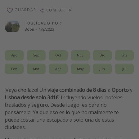
Vacaciones de Playa
GUARDAR
COMPARTIR
Viajes para singles
PUBLICADO POR
Escapadas románticas
Boon
·
1/9/2023
Más temas
Ago
Sep
Oct
Nov
Dic
Ene
Trabajar en el extranjero
Cruceros por el Mediterráneo
Feb
Mar
Abr
May
Jun
Jul
Hoteles más hot de España
Guía de equipaje de mano
¡Vaya chollazo! Un
viaje combinado de 8 días
a
Oporto
y
Lisboa desde solo 341€
. Incluyendo vuelos, hoteles,
Parques de atracciones
traslados y seguro. Desde luego, es para no
Viaja con musicales
pensárselo. Ya que eso es lo que normalmente te
El Rey León el musical
puede costar una escapada a solo una de estas
ciudades.
Harry Potter en Londres y otros destinos
Eventos deportivos