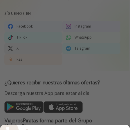
SÍGUENOS EN
Facebook
Instagram
TikTok
WhatsApp
X
Telegram
Rss
¿Quieres recibir nuestras últimas ofertas?
Descarga nuestra App para estar al día
ViajerosPiratas forma parte del Grupo
HolidayPirates