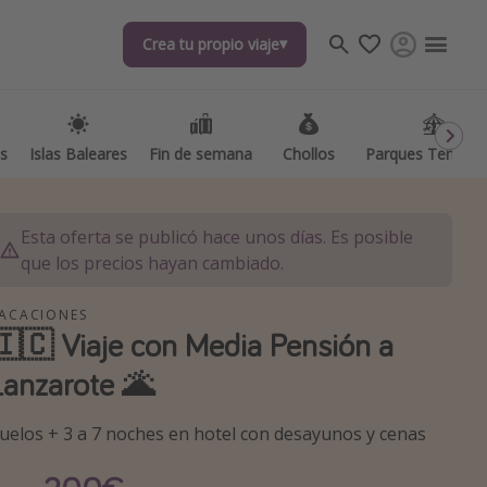
Crea tu propio viaje
Crea tu propio viaje
as
as
Islas Baleares
Islas Baleares
Fin de semana
Fin de semana
Chollos
Chollos
Parques Temátic
Parques Temátic
Esta oferta se publicó hace unos días. Es posible
que los precios hayan cambiado.
ACACIONES
🇮🇨 Viaje con Media Pensión a
os destinos
Lanzarote 🌋
uelos + 3 a 7 noches en hotel con desayunos y cenas