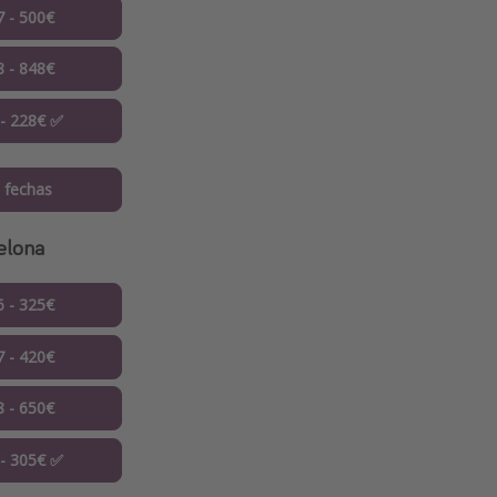
7 - 500€
8 - 848€
 - 228€ ✅
 fechas
elona
6 - 325€
7 - 420€
8 - 650€
 - 305€ ✅