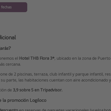
 fechas
icional
jarás?
ponemos el
Hotel THB Flora 3*
, ubicado en la zona de Puerto
ás cercana.
one de 2 piscinas, terraza, club infantil y parque infantil, re
 su parte, las habitaciones cuentan con aire acondicionado 
ción de
3,9 sobre 5 en Tripadvisor.
e la promoción Logiloco
descuento
en reservas de paquetes vacacionales (vuelo+hote