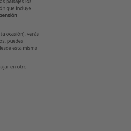
os paisajes los
tón que incluye
 pensión
ta ocasión), verás
mos, puedes
r desde esta misma
viajar en otro