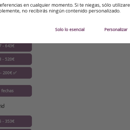
eferencias en cualquier momento. Si te niegas, sólo utilizar
uetes basado en 2 adultos,
precio por persona
.
blemente, no recibirás ningún contenido personalizado.
la
Solo lo esencial
Personalizar
6 - 270€
7 - 643€
8 - 520€
 - 200€ ✅
 fechas
id
6 - 353€