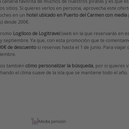
la canaria favorita de muchos de nuestros piratas y es que es
s sitios. Si quieres verlos en persona, aprovecha este ofer
noches en un
hotel ubicado en Puerto del Carmen con media
s) desde 200€.
 promo
Logiloco de Logitravel
(web en la que reservarás en es
o y septiembre. Ya que, con esta promoción que te comenta
00€ de descuento
si reservas hasta el 1 de junio. Para viaja
tiembre.
mos también
cómo personalizar la búsqueda
, por si quieres 
ndo el clima suave de la isla que se mantiene todo el año.
Media pensión