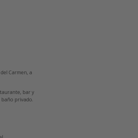
 del Carmen, a
staurante, bar y
y baño privado.
l,