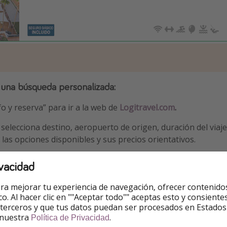
 una
búsqueda personalizada
:
fo y reserva” para ir a la web de
Logitravel.com
.
 selecciona destino, aeropuerto de origen, duración del viaje 
 las opciones disponibles y sus precios orientativos.
e te interese y sigue los pasos para finalizar la reserva.
vacidad
ra mejorar tu experiencia de navegación, ofrecer contenido
ico. Al hacer clic en ""Aceptar todo"" aceptas esto y consie
 terceros y que tus datos puedan ser procesados en Estados
s
 nuestra
.
Política de Privacidad