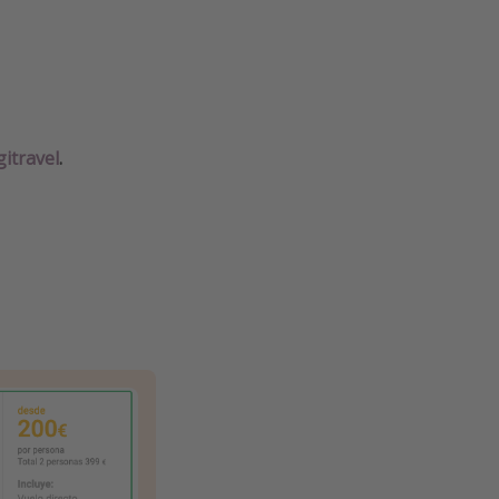
gitravel
.