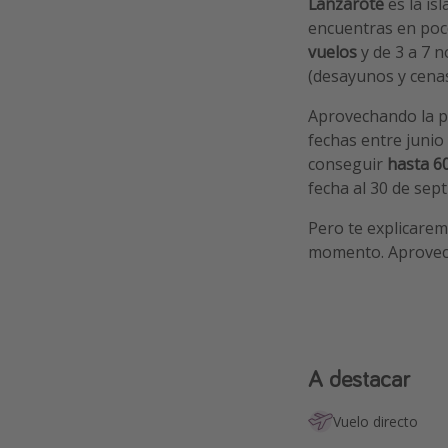
Lanzarote
es la is
encuentras en poco
vuelos
y de 3 a 7 
(desayunos y cena
Aprovechando la
fechas entre juni
conseguir
hasta 6
fecha al 30 de sep
Pero te explicare
momento. Aprovecha
A destacar
Vuelo directo