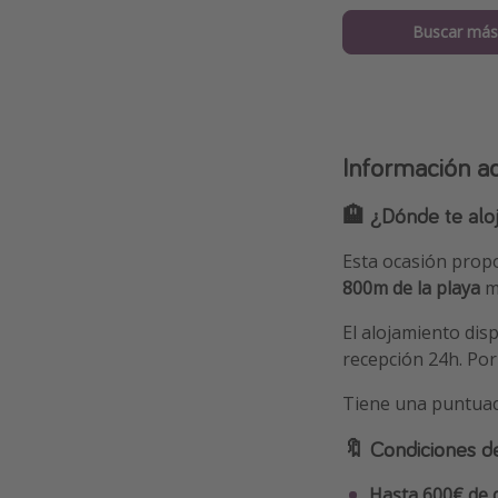
Buscar más
Información ad
🏨 ¿Dónde te alo
Esta ocasión pro
800m de la playa
m
El alojamiento disp
recepción 24h. Por
Tiene una puntua
🔖 Condiciones d
Hasta 600€ de 