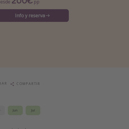
200€
esde
pp
Info y reserva
DAR
COMPARTIR
y
Jun
Jul