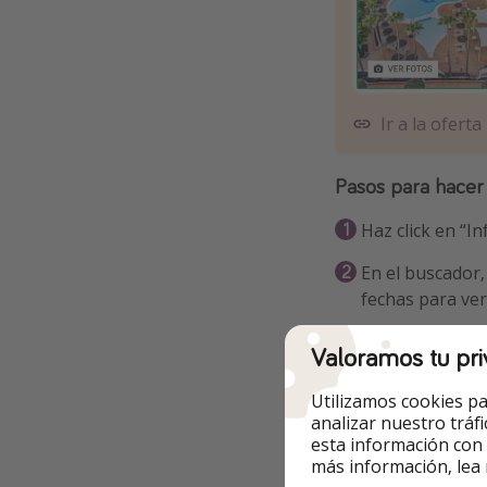
Ir a la oferta
Pasos para hacer
Haz click en “In
En el buscador,
fechas para ver
Selecciona la qu
Valoramos tu pri
Utilizamos cookies pa
analizar nuestro tráf
esta información con
Otras opcione
más información, lea