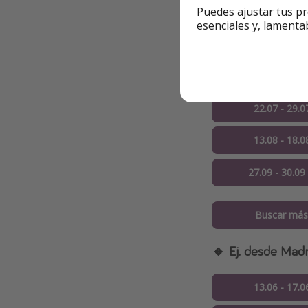
Puedes ajustar tus pr
✅ Ejemplos de paq
esenciales y, lamenta
🔸 Ej. desde Sevil
10.06 - 13.0
22.07 - 29.0
13.08 - 18.0
27.09 - 30.09
Buscar más
🔸 Ej. desde Madr
13.06 - 17.0