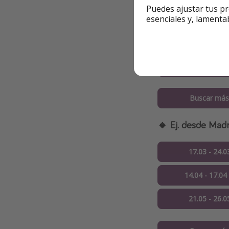
Puedes ajustar tus pr
esenciales y, lamenta
18.03 - 23.0
12.04 - 15.04
20.05 - 27.0
Buscar más
🔸 Ej. desde Madr
17.03 - 24.0
14.04 - 17.04
21.05 - 26.0