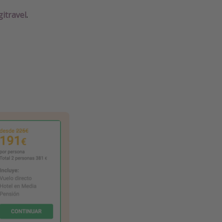
gitravel
.