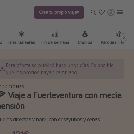
Crea tu propio viaje
Crea tu propio viaje
as
as
Islas Baleares
Islas Baleares
Fin de semana
Fin de semana
Chollos
Chollos
Parques Temátic
Parques Temátic
Esta oferta se publicó hace unos días. Es posible
que los precios hayan cambiado.
ACACIONES
🍕 Viaje a Fuerteventura con media
os destinos
pensión
uelos directos y hotel con desayunos y cenas