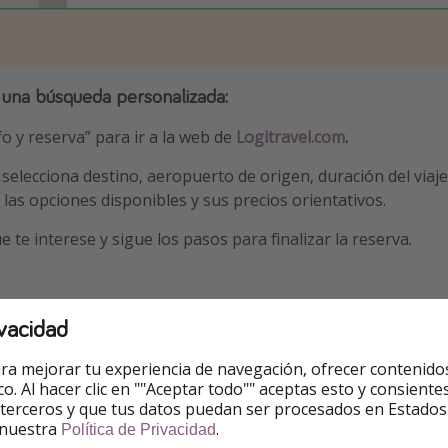
 una
búsqueda personalizada
:
fo y reserva” para ir a la web de
Logitravel.com
.
 selecciona destino, aeropuerto de origen, duración del viaje 
 las opciones disponibles y sus precios orientativos.
e te interese y sigue los pasos para finalizar la reserva.
vacidad
s
ra mejorar tu experiencia de navegación, ofrecer contenido
ico. Al hacer clic en ""Aceptar todo"" aceptas esto y consie
uetes basado en 2 adultos, precio por persona.
 terceros y que tus datos puedan ser procesados en Estados
 nuestra
.
la
Política de Privacidad