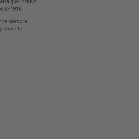
aria que incluye
esde 191€
.
ente siempre
l y como te