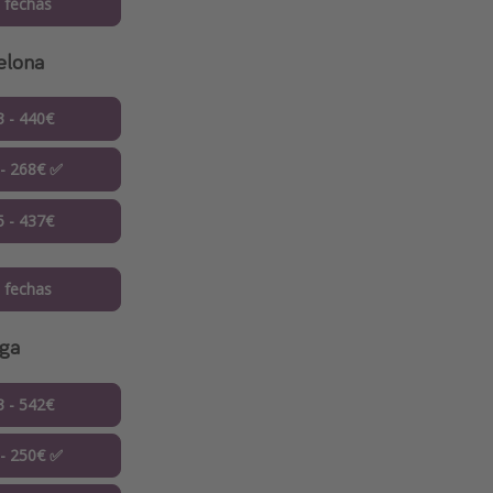
 fechas
elona
3 - 440€
 - 268€ ✅
5 - 437€
 fechas
aga
3 - 542€
 - 250€ ✅