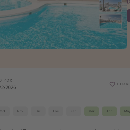
D
O POR
GUAR
/2/2026
Oct
Nov
Dic
Ene
Feb
Mar
Abr
Ma