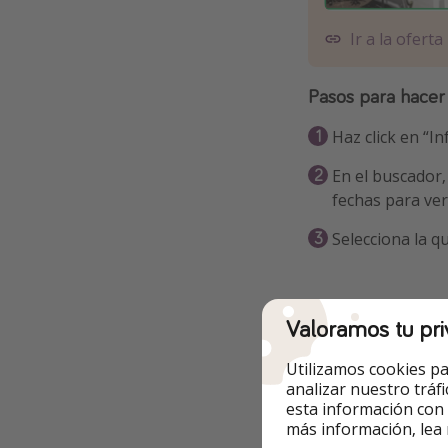
Ir a la oferta
Pasos para hacer
Haz click en “In
En el buscador,
fechas para ver
Selecciona la qu
Valoramos tu pri
Otras opcione
Utilizamos cookies pa
analizar nuestro tráf
✅ Ejemplos de paq
esta información con
más información, lea
🔸 Ej. desde Sevil