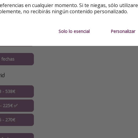
eferencias en cualquier momento. Si te niegas, sólo utilizar
blemente, no recibirás ningún contenido personalizado.
3 - 355€
 - 191€ ✅
Solo lo esencial
Personalizar
5 - 382€
 fechas
id
3 - 538€
 - 225€ ✅
5 - 270€