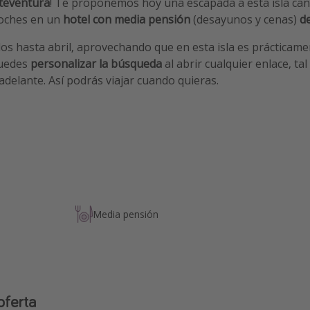
teventura
! Te proponemos hoy una escapada a esta isla can
noches en un
hotel con media pensión
(desayunos y cenas)
d
s hasta abril, aprovechando que en esta isla es prácticam
puedes
personalizar la búsqueda
al abrir cualquier enlace, ta
delante. Así podrás viajar cuando quieras.
Media pensión
oferta