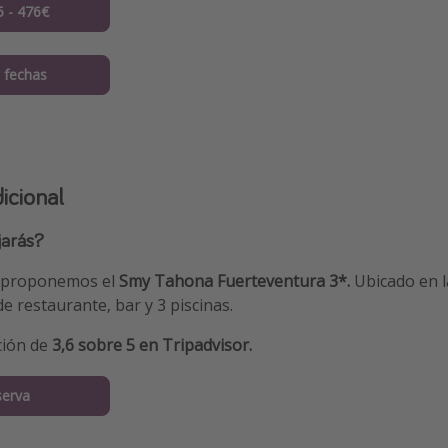
5 - 476€
 fechas
icional
jarás?
e proponemos el
Smy Tahona Fuerteventura 3*.
Ubicado en 
de restaurante, bar y 3 piscinas.
ción de
3,6 sobre 5 en Tripadvisor.
serva