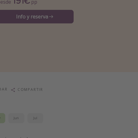
191€
esde
pp
Info y reserva
DAR
COMPARTIR
y
Jun
Jul