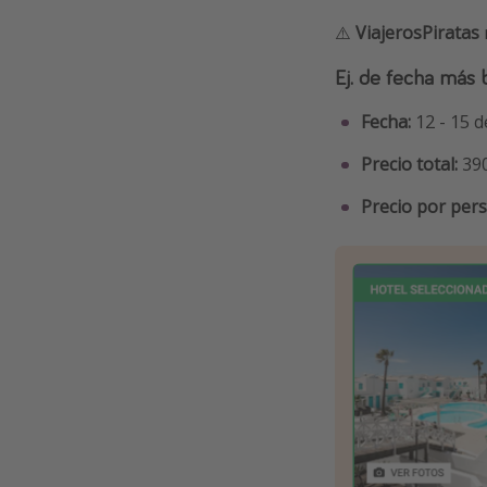
⚠️
ViajerosPiratas
Ej. de fecha más 
Fecha:
12 - 15 d
Precio total:
39
Precio por per