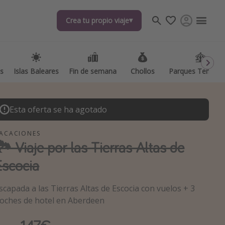
Crea tu propio viaje
Crea tu propio viaje
as
as
Islas Baleares
Islas Baleares
Fin de semana
Fin de semana
Chollos
Chollos
Parques Temátic
Parques Temátic
Esta oferta se ha agotado
ACACIONES
🏞️ Viaje por las Tierras Altas de
Escocia
os destinos
scapada a las Tierras Altas de Escocia con vuelos + 3
oches de hotel en Aberdeen