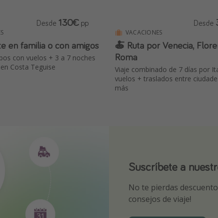
130€
Desde
pp
Desde
S
VACACIONES
e en familia o con amigos
🍝 Ruta por Venecia, Flore
Roma
upos con vuelos + 3 a 7 noches
 en Costa Teguise
Viaje combinado de 7 días por It
vuelos + traslados entre ciudade
más
Suscríbete a nuest
¡Suscríbete a nuest
Descarga nuestra 
No te pierdas descuentos
¡Recibe las mejores ofer
Sé el primero en reserva
consejos de viaje!
expertos en viajes