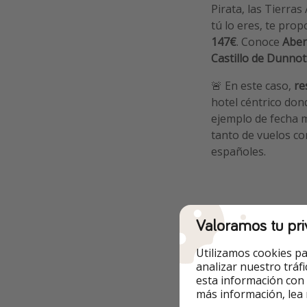
Pirata, las Tierra
tú lo eres, te pro
147€
. Conoce
Abe
Castillo de Dunno
🚨 En este caso,
re
hotel céntrico do
ejemplo de fecha 
tanto de vuelos co
españoles.
Valoramos tu pri
Detalles de la 
Utilizamos cookies pa
⚠️
ViajerosPiratas 
analizar nuestro tráf
Skyscanner y Triv
esta información con
más información, lea
🔹 Ej. de viaje +