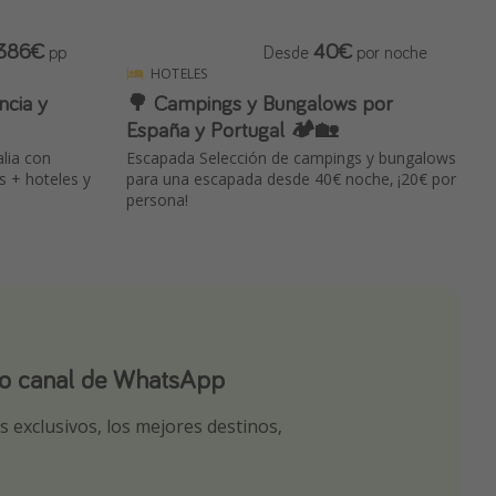
386€
40€
pp
Desde
por noche
HOTELES
ncia y
🌳 Campings y Bungalows por
España y Portugal 🏕️🏡
alia con
Escapada Selección de campings y bungalows
s + hoteles y
para una escapada desde 40€ noche, ¡20€ por
persona!
ro canal de WhatsApp
ro canal de Telegram!
app
 exclusivos, los mejores destinos,
tas seleccionadas para ti por nuestros
r nuestros chollazos