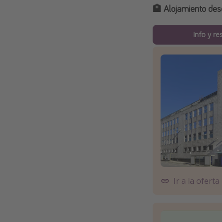
🏨
Alojamiento des
Info y re
Ir a la oferta