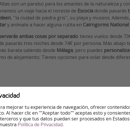
s Altas son un paraíso para los amantes de la naturaleza y 
ponemos un viaje hacia el noreste de
Escocia
donde pasarás
t
rdeen
, ''la ciudad de piedra gris'', su playa y museos. Además
ttar
y anímate a hacer alguna rutita en
Cairngorms National
servarás ambas cosas por separado
: tienes vuelos desde 73€
nde pasarás tres noches desde 74€ por persona. Más abajo 
más barata saliendo desde
Málaga
, pero puedes
personaliza
mo de alojamiento. Tienes opciones para volar desde difer
vacidad
oferta
ra mejorar tu experiencia de navegación, ofrecer contenido
no interviene en las reservas. Dependerá de la opción que e
ico. Al hacer clic en ""Aceptar todo"" aceptas esto y consie
ago.
 terceros y que tus datos puedan ser procesados en Estados
 nuestra
.
Política de Privacidad
 económico desde Málaga: