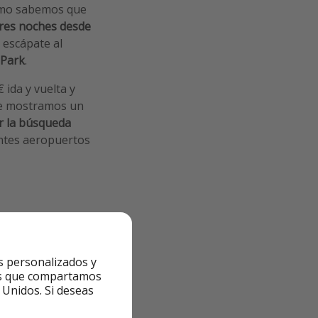
como sabemos que
res noches desde
, escápate al
 Park
.
 ida y vuelta y
te mostramos un
r la búsqueda
entes aeropuertos
s personalizados y
scojas en
ntes que compartamos
 Unidos. Si deseas