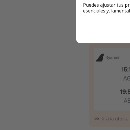
Puedes ajustar tus pr
📆 Del 19 al 22 de a
esenciales y, lamenta
✈️ Vuelos desde 73€
Vuelos a A
Ir a la oferta