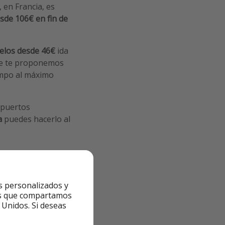
, en Francia, es
sde 106€ en fin de
elos desde 46€
ida
ue te proponemos
iempo al máximo
opuertos
a
puedes hacerlo al
s personalizados y
ntes que compartamos
 Unidos. Si deseas
scojas en