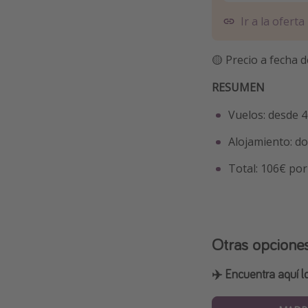
Ir a la oferta
🟡 Precio a fecha d
RESUMEN
Vuelos: desde 4
Alojamiento: d
Total: 106€ po
Otras opcione
✈️ Encuentra aquí l