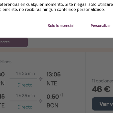
eferencias en cualquier momento. Si te niegas, sólo utilizar
 económico desde Barcelona:
blemente, no recibirás ningún contenido personalizado.
unio
Solo lo esencial
Personalizar
 ida y vuelta
Nantes