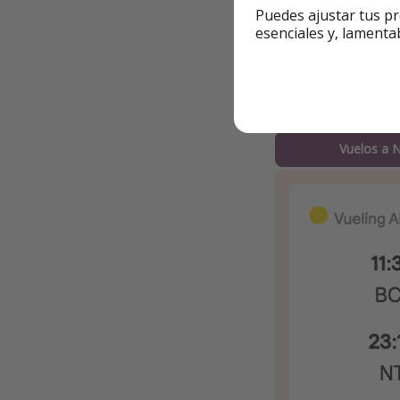
Puedes ajustar tus pr
🔹 Ej. de viaje +
esenciales y, lamenta
📆 Del 11 al 13 de j
✈️ Vuelos desde 46€
Vuelos a 