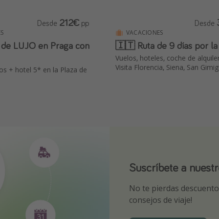
212€
Desde
pp
Desde
S
VACACIONES
 de LUJO en Praga con
🇮🇹 Ruta de 9 días por l
Vuelos, hoteles, coche de alquile
Visita Florencia, Siena, San Gimig
os + hotel 5* en la Plaza de
Suscríbete a nuest
¡Suscríbete a nuest
Descarga nuestra 
No te pierdas descuentos
¡Recibe las mejores ofer
Sé el primero en reserva
consejos de viaje!
expertos en viajes