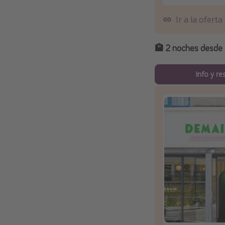
Ir a la oferta
🏨
2 noches desde 
Info y re