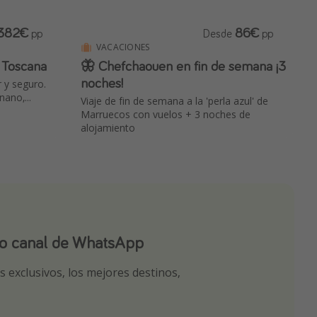
382€
86€
pp
Desde
pp
VACACIONES
a Toscana
🦋 Chefchaouen en fin de semana ¡3
noches!
r y seguro.
nano,...
Viaje de fin de semana a la 'perla azul' de
Marruecos con vuelos + 3 noches de
alojamiento
ro canal de WhatsApp
ro canal de Telegram!
app
 exclusivos, los mejores destinos,
tas seleccionadas para ti por nuestros
r nuestros chollazos