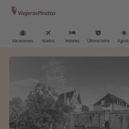
Categorías
Destinos
Inspiración p
Vuelos
Todos los destinos
Camping
Hoteles
Tenerife
Glamping
Vacaciones
Vuelos
Hoteles
Última hora
Agost
Viajes
Grecia
Viajes en t
Cruceros
Marruecos
Viajar sol
Islas Baleares
Ofertas pa
México
Viajes en f
Tailandia
Vacaciones
Maldivas
Viajes para
Albania
Escapadas