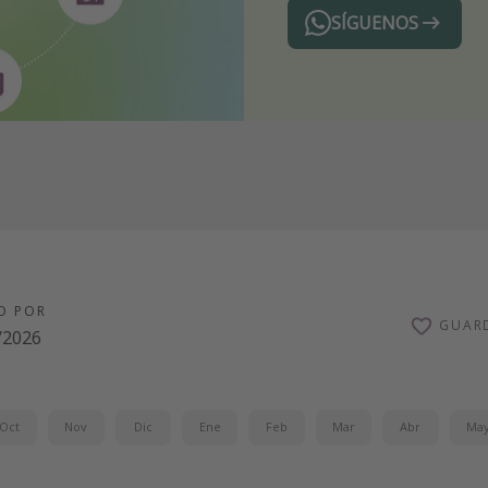
SÍGUENOS
Telegram
O POR
GUAR
/2026
Oct
Nov
Dic
Ene
Feb
Mar
Abr
Ma