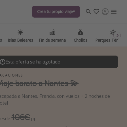
Crea tu propio viaje
as
Islas Baleares
Fin de semana
Chollos
Parques Temátic
Esta oferta se ha agotado
ACACIONES
Viaje barato a Nantes 💫
os destinos
scapada a Nantes, Francia, con vuelos + 2 noches de
otel
106€
esde
pp