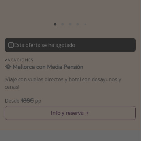
Marruecos
Islas Baleares
México
Tailandia
Esta oferta se ha agotado
Maldivas
Albania
VACACIONES
🥘 Mallorca con Media Pensión
Inspiración para viajes
¡Viaje con vuelos directos y hotel con desayunos y
cenas!
Camping
Glamping
188€
Desde
pp
Viajes en tren
Info y reserva
Viajar sola como mujer
Ofertas para Vacaciones Activas
Viajes en familia