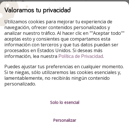
HolidayPirates
Valoramos tu privacidad
Nuestros mercados
Utilizamos cookies para mejorar tu experiencia de
PiratinViaggio
HolidayPirates
navegación, ofrecer contenidos personalizados y
VakantiePiraten
WakacyjniPiraci
analizar nuestro tráfico. Al hacer clic en ""Aceptar todo""
VoyagesPirates
Ferienpiraten
aceptas esto y consientes que compartamos esta
Urlaubspiraten
Urlaubspiraten
información con terceros y que tus datos puedan ser
TravelPirates
procesados en Estados Unidos. Si deseas más
información, lea nuestra
.
Nuestro grupo
Política de Privacidad
HolidayPirates Group
Puedes ajustar tus preferencias en cualquier momento.
Si te niegas, sólo utilizaremos las cookies esenciales y,
Conócenos mejor
Información legal
lamentablemente, no recibirás ningún contenido
personalizado.
Sobre ViajerosPiratas
Términos y condiciones
Empleo
Política de privacidad
Solo lo esencial
Prensa
Aviso legal
Personalizar
Partners
Gestionar servicios