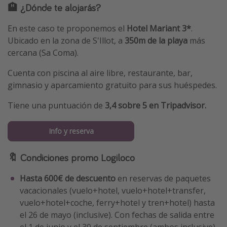
🏨 ¿Dónde te alojarás?
En este caso te proponemos el
Hotel Mariant 3*
.
Ubicado en la zona de S'Illot, a
350m de la playa
más
cercana (Sa Coma).
Cuenta con piscina al aire libre, restaurante, bar,
gimnasio y aparcamiento gratuito para sus huéspedes.
Tiene una puntuación de
3,4 sobre 5 en Tripadvisor.
Info y reserva
🔖 Condiciones promo Logiloco
Hasta 600€ de descuento
en reservas de paquetes
vacacionales (vuelo+hotel, vuelo+hotel+transfer,
vuelo+hotel+coche, ferry+hotel y tren+hotel) hasta
el 26 de mayo (inclusive). Con fechas de salida entre
el 1 de junio y el 30 de septiembre (ambos inclusive).