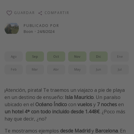
Vacaciones de Playa
GUARDAR
COMPARTIR
Viajes para singles
PUBLICADO POR
Escapadas románticas
Boon
·
24/8/2024
Más temas
Trabajar en el extranjero
Ago
Sep
Oct
Nov
Dic
Ene
Cruceros por el Mediterráneo
Feb
Mar
Abr
May
Jun
Jul
Hoteles más hot de España
Guía de equipaje de mano
¡Atención, pirata! Te traemos un viajazo a pie de playa
Parques de atracciones
en un destino de ensueño:
Isla Mauricio
. Un paraíso
Viaja con musicales
ubicado en el
Océano Índico
con
vuelos
y
7 noches
en
un hotel 4* con todo incluido desde 1.448€
. ¿Poco más
El Rey León el musical
hay que decir, ¿no?
Harry Potter en Londres y otros destinos
Te mostramos ejemplos
desde Madrid
y
Barcelona
. En
Eventos deportivos