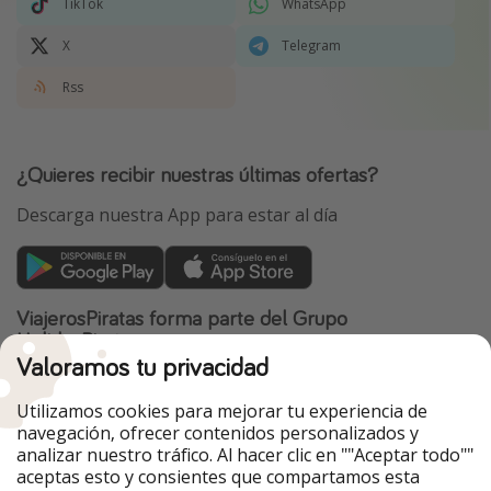
TikTok
WhatsApp
X
Telegram
Rss
¿Quieres recibir nuestras últimas ofertas?
Descarga nuestra App para estar al día
ViajerosPiratas forma parte del Grupo
HolidayPirates
Valoramos tu privacidad
Nuestros mercados
Utilizamos cookies para mejorar tu experiencia de
PiratinViaggio
HolidayPirates
navegación, ofrecer contenidos personalizados y
VakantiePiraten
WakacyjniPiraci
analizar nuestro tráfico. Al hacer clic en ""Aceptar todo""
VoyagesPirates
Ferienpiraten
aceptas esto y consientes que compartamos esta
Urlaubspiraten
Urlaubspiraten