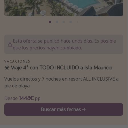
Marruecos
Islas Baleares
México
Tailandia
Esta oferta se publicó hace unos días. Es posible
Maldivas
que los precios hayan cambiado.
Albania
VACACIONES
☀️ Viaje 4* con TODO INCLUIDO a Isla Mauricio
Inspiración para viajes
Vuelos directos y 7 noches en resort ALL INCLUSIVE a
Camping
pie de playa
Glamping
1448€
Desde
pp
Viajes en tren
Viajar sola como mujer
Buscar más fechas
Ofertas para Vacaciones Activas
Viajes en familia