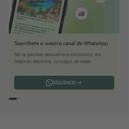
Suscríbete a nuestro canal de WhatsApp
Descarga nuestra app
¡Suscríbete a nuestro canal de Telegram!
No te pierdas descuentos exclusivos, los
Sé el primero en reservar nuestros chollazos
¡Recibe las mejores ofertas seleccionadas para
mejores destinos, consejos de viaje!
ti por nuestros expertos en viajes
SÍGUENOS
Telegram