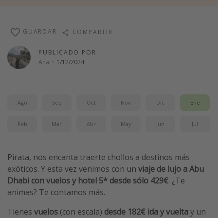
Vacaciones de Playa
Viajes para singles
GUARDAR
COMPARTIR
Escapadas románticas
PUBLICADO POR
Ana
·
1/12/2024
Más temas
Trabajar en el extranjero
Ago
Sep
Oct
Nov
Dic
Ene
Cruceros por el Mediterráneo
Hoteles más hot de España
Feb
Mar
Abr
May
Jun
Jul
Guía de equipaje de mano
Parques de atracciones
Pirata, nos encanta traerte chollos a destinos más
Viaja con musicales
exóticos. Y esta vez venimos con un
viaje de lujo a Abu
Dhabi con vuelos y hotel 5* desde sólo 429€
. ¿Te
El Rey León el musical
animas? Te contamos más.
Harry Potter en Londres y otros destinos
Tienes
vuelos
(con escala)
desde 182€ ida y vuelta
y un
Eventos deportivos