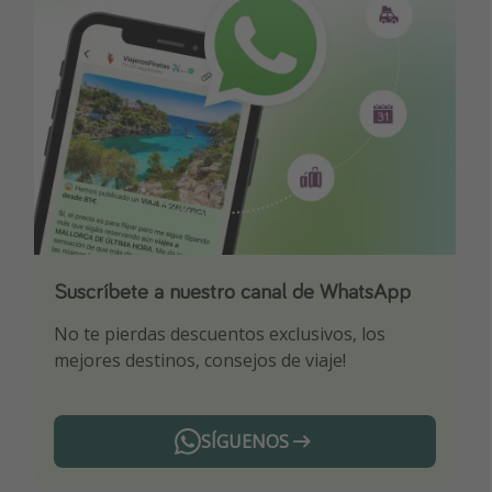
Suscríbete a nuestro canal de WhatsApp
Descarga nuestra app
¡Suscríbete a nuestro canal de Telegram!
No te pierdas descuentos exclusivos, los
Sé el primero en reservar nuestros chollazos
¡Recibe las mejores ofertas seleccionadas para
mejores destinos, consejos de viaje!
ti por nuestros expertos en viajes
SÍGUENOS
Telegram