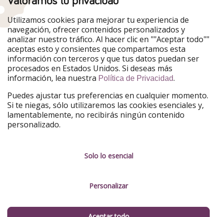
Valoramos tu privacidad
Nuestros mercados
Utilizamos cookies para mejorar tu experiencia de
PiratinViaggio
HolidayPirates
navegación, ofrecer contenidos personalizados y
VakantiePiraten
WakacyjniPiraci
analizar nuestro tráfico. Al hacer clic en ""Aceptar todo""
VoyagesPirates
Ferienpiraten
aceptas esto y consientes que compartamos esta
Urlaubspiraten
Urlaubspiraten
información con terceros y que tus datos puedan ser
TravelPirates
procesados en Estados Unidos. Si deseas más
información, lea nuestra
.
Nuestro grupo
Política de Privacidad
HolidayPirates Group
Puedes ajustar tus preferencias en cualquier momento.
Si te niegas, sólo utilizaremos las cookies esenciales y,
Conócenos mejor
Información legal
lamentablemente, no recibirás ningún contenido
personalizado.
Sobre ViajerosPiratas
Términos y condiciones
Empleo
Política de privacidad
Solo lo esencial
Prensa
Aviso legal
Personalizar
Partners
Gestionar servicios
Sostenibilidad
Aceptar todo