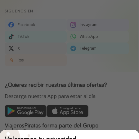
SÍGUENOS EN
Facebook
Instagram
TikTok
WhatsApp
X
Telegram
Rss
¿Quieres recibir nuestras últimas ofertas?
Descarga nuestra App para estar al día
ViajerosPiratas forma parte del Grupo
HolidayPirates