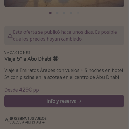
Marruecos
Islas Baleares
México
Esta oferta se publicó hace unos días. Es posible
Tailandia
que los precios hayan cambiado.
Maldivas
VACACIONES
Albania
Viaje 5* a Abu Dhabi 🤩
Viaje a Emiratos Árabes con vuelos + 5 noches en hotel
Inspiración para viajes
5* con piscina en la azotea en el centro de Abu Dhabi
Camping
429€
Desde
pp
Glamping
Viajes en tren
Info y reserva
Viajar sola como mujer
Ofertas para Vacaciones Activas
🔴 RESERVA TUS VUELOS
VUELOS A ABU DHABI ✈️
Viajes en familia