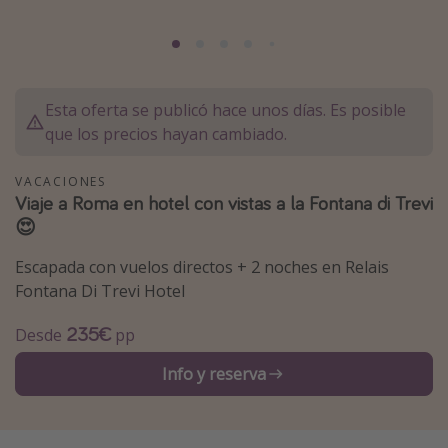
Marruecos
Islas Baleares
México
Esta oferta se publicó hace unos días. Es posible
Tailandia
que los precios hayan cambiado.
Maldivas
VACACIONES
Albania
Viaje a Roma en hotel con vistas a la Fontana di Trevi
😍
Inspiración para viajes
Escapada con vuelos directos + 2 noches en Relais
Camping
Fontana Di Trevi Hotel
Glamping
235€
Desde
pp
Viajes en tren
Info y reserva
Viajar sola como mujer
Ofertas para Vacaciones Activas
Viajes en familia