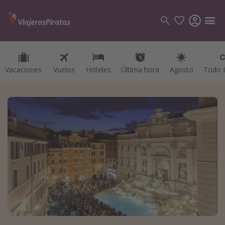
Vacaciones
Vuelos
Hoteles
Última hora
Agosto
Todo I
Categorías
Vuelos
Hoteles
Viajes
Cruceros
Destinos
Todos los destinos
Tenerife
Grecia