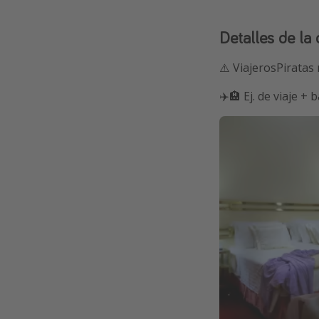
Detalles de la 
⚠️ ViajerosPiratas
✈️🏨 Ej. de viaje +