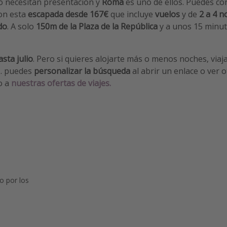
o necesitan presentación y
Roma
es uno de ellos. Puedes co
con esta
escapada desde 167€
que incluye
vuelos
y de
2 a 4 
do
. A solo
150m de la Plaza de la República
y a unos 15 minuto
sta julio
. Pero si quieres alojarte más o menos noches, viaj
... puedes
personalizar la búsqueda
al abrir un enlace o ver 
o a
nuestras ofertas de viajes.
o por los