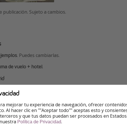
e publicación. Sujeto a cambios.
s
ejemplos
. Puedes cambiarlas.
ma de vuelo + hotel
.
id
refieres reservar por teléfono? Puedes llamar al
919152178
vacidad
ra mejorar tu experiencia de navegación, ofrecer contenido
ico. Al hacer clic en ""Aceptar todo"" aceptas esto y consie
4 - 501€
 terceros y que tus datos puedan ser procesados en Estados
 nuestra
.
Política de Privacidad
4 - 363€