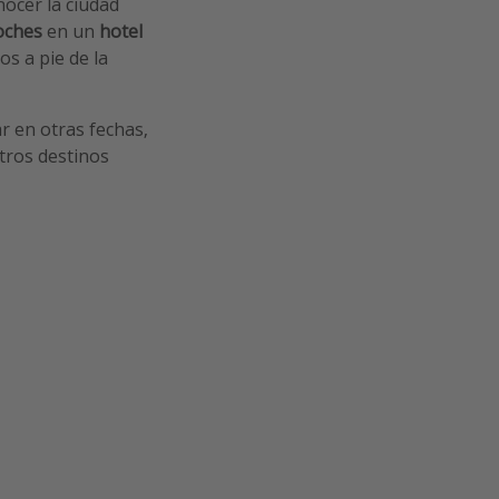
nocer la ciudad
noches
en un
hotel
s a pie de la
ar en otras fechas,
otros destinos