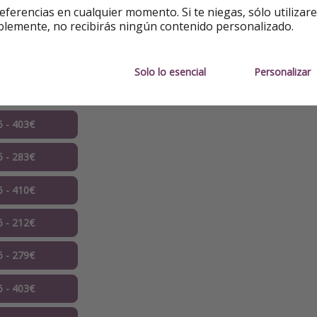
eferencias en cualquier momento. Si te niegas, sólo utilizar
blemente, no recibirás ningún contenido personalizado.
4 - 598€
4 - 401€
Solo lo esencial
Personalizar
5 - 343€
5 - 403€
5 - 283€
6 - 410€
6 - 212€
6 - 279€
6 - 403€