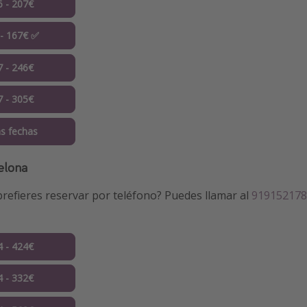
6 - 207€
 - 167€ ✅
7 - 246€
7 - 305€
s fechas
elona
refieres reservar por teléfono? Puedes llamar al
919152178
4 - 424€
4 - 332€