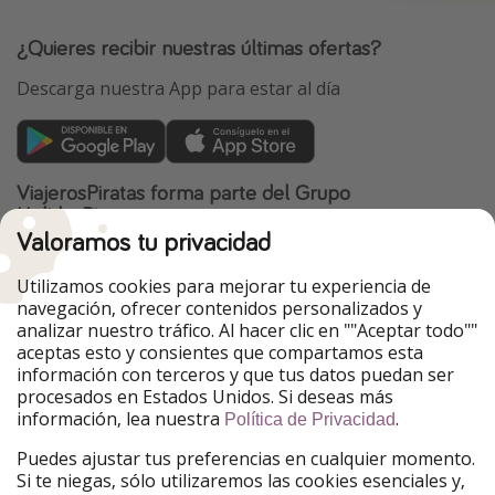
¿Quieres recibir nuestras últimas ofertas?
Descarga nuestra App para estar al día
ViajerosPiratas forma parte del Grupo
HolidayPirates
Valoramos tu privacidad
Nuestros mercados
Utilizamos cookies para mejorar tu experiencia de
PiratinViaggio
HolidayPirates
navegación, ofrecer contenidos personalizados y
VakantiePiraten
WakacyjniPiraci
analizar nuestro tráfico. Al hacer clic en ""Aceptar todo""
VoyagesPirates
Ferienpiraten
aceptas esto y consientes que compartamos esta
Urlaubspiraten
Urlaubspiraten
información con terceros y que tus datos puedan ser
TravelPirates
procesados en Estados Unidos. Si deseas más
información, lea nuestra
.
Nuestro grupo
Política de Privacidad
HolidayPirates Group
Puedes ajustar tus preferencias en cualquier momento.
Si te niegas, sólo utilizaremos las cookies esenciales y,