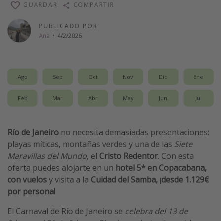
GUARDAR
COMPARTIR
PUBLICADO POR
Ana
·
4/2/2026
Ago
Sep
Oct
Nov
Dic
Ene
Feb
Mar
Abr
May
Jun
Jul
Río de Janeiro
no necesita demasiadas presentaciones:
playas míticas, montañas verdes y una de las
Siete
Maravillas del Mundo
, el
Cristo Redentor
. Con esta
oferta puedes alojarte en un
hotel 5* en Copacabana,
con vuelos
y visita a la
Cuidad del Samba, ¡desde 1.129€
por persona!
El Carnaval de Río de Janeiro se
celebra del 13 de