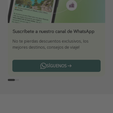
Suscríbete a nuestro canal de WhatsApp
Descarga nuestra app
¡Suscríbete a nuestro canal de Telegram!
No te pierdas descuentos exclusivos, los
Sé el primero en reservar nuestros chollazos
¡Recibe las mejores ofertas seleccionadas para
mejores destinos, consejos de viaje!
ti por nuestros expertos en viajes
SÍGUENOS
Telegram