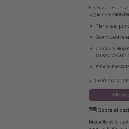
En esta ocasión se
siguientes
caracter
Tiene una
puntu
Se encuentra e
Cerca del aloja
Museo de las Ci
Admite mascota
Si quieres reservar
Info y re
🗺 Sobre el dest
Marsella
es la capi
época del año, esp