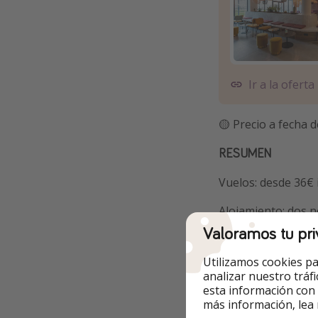
Ir a la oferta
🟡 Precio a fecha d
RESUMEN
Vuelos: desde 36€ 
Alojamiento: dos 
Valoramos tu pri
Total: 135€ por p
Utilizamos cookies pa
analizar nuestro tráf
esta información con
más información, lea
Otras opcione