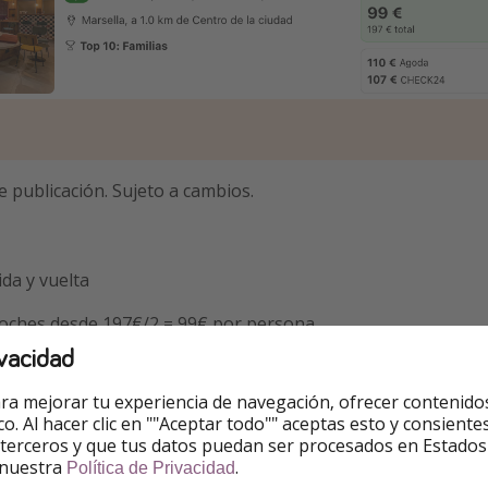
e publicación. Sujeto a cambios.
ida y vuelta
noches desde 197€/2 = 99€ por persona
vacidad
ersona
ra mejorar tu experiencia de navegación, ofrecer contenido
ico. Al hacer clic en ""Aceptar todo"" aceptas esto y consie
 terceros y que tus datos puedan ser procesados en Estados
 nuestra
.
Política de Privacidad
s