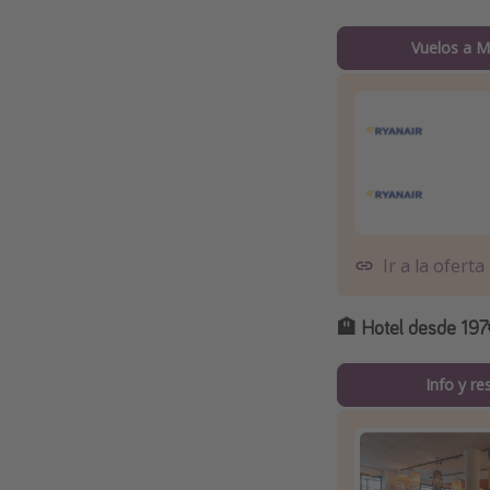
Vuelos a M
Ir a la oferta
🏨 Hotel desde 197
Info y re