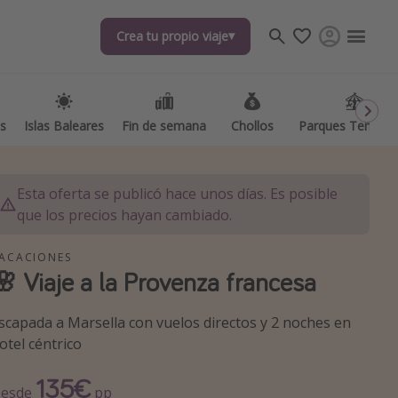
Crea tu propio viaje
Crea tu propio viaje
as
as
Islas Baleares
Islas Baleares
Fin de semana
Fin de semana
Chollos
Chollos
Parques Temátic
Parques Temátic
Esta oferta se publicó hace unos días. Es posible
que los precios hayan cambiado.
ACACIONES
🌸 Viaje a la Provenza francesa
os destinos
scapada a Marsella con vuelos directos y 2 noches en
otel céntrico
135€
esde
pp