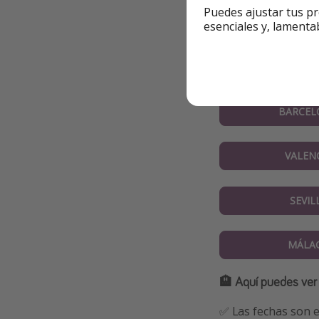
Puedes ajustar tus pr
esenciales y, lamenta
✈️ Encuentra aquí l
MADR
BARCEL
VALEN
SEVIL
MÁLA
🏨 Aquí puedes ver
✅ Las fechas son e