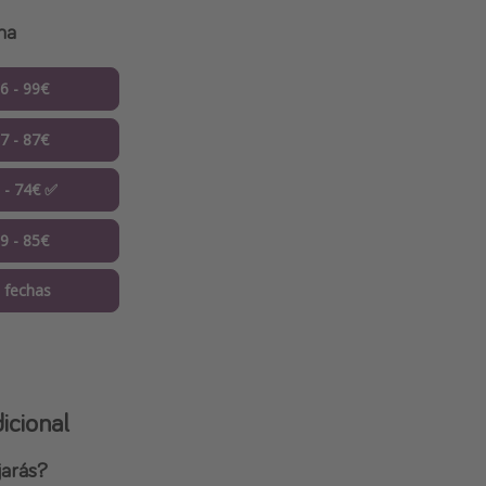
ona
06 - 99€
07 - 87€
8 - 74€ ✅
09 - 85€
 fechas
icional
jarás?