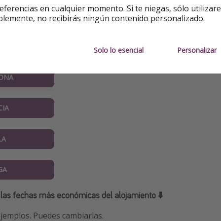
eferencias en cualquier momento. Si te niegas, sólo utilizar
blemente, no recibirás ningún contenido personalizado.
os vuelos desde tu aeropuerto de origen ⬇️
ID
Solo lo esencial
Personalizar
ONA
CIA
LA
GA
 las fechas más económicas del alojamiento ⬇️
jemplos. Puedes cambiarlas.