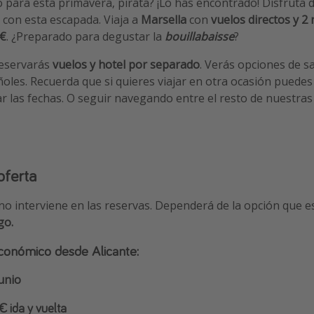
para esta primavera, pirata? ¡Lo has encontrado! Disfruta de
con esta escapada. Viaja a
Marsella
con
vuelos directos y 2
5€
. ¿Preparado para degustar la
bouillabaisse
?
reservarás
vuelos y hotel por separado
. Verás opciones de s
les. Recuerda que si quieres viajar en otra ocasión puede
r las fechas. O seguir navegando entre el resto de nuestras 
oferta
 no interviene en las reservas. Dependerá de la opción que e
go.
 económico desde Alicante:
junio
 ida y vuelta