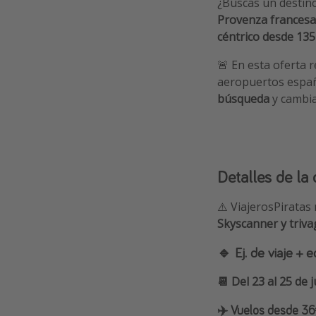
¿Buscas un destino 
Provenza francesa
céntrico desde 13
🚨 En esta oferta 
aeropuertos españo
búsqueda
y cambia
Detalles de la 
⚠️ ViajerosPiratas
Skyscanner y triva
🔹 Ej. de viaje +
📆 Del 23 al 25 de 
✈️ Vuelos desde 36€