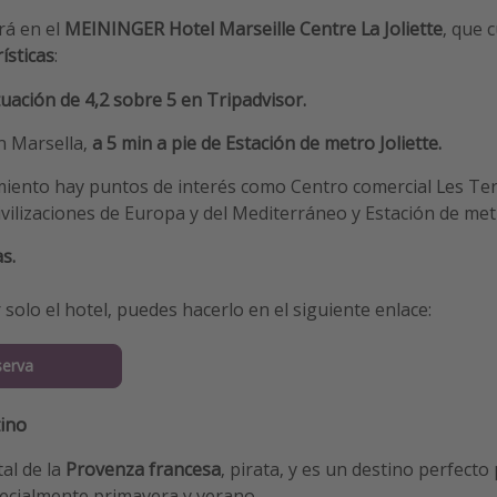
rá en el
MEININGER Hotel Marseille Centre La Joliette
, que 
ísticas
:
ación de 4,2 sobre 5 en Tripadvisor.
n Marsella,
a 5 min a pie de Estación de metro Joliette.
miento hay puntos de interés como Centro comercial Les Ter
vilizaciones de Europa y del Mediterráneo y Estación de met
s.
 solo el hotel, puedes hacerlo en el siguiente enlace:
serva
ino
tal de la
Provenza francesa
, pirata, y es un destino perfecto
ecialmente primavera y verano.