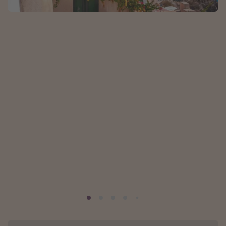
Marruecos
Islas Baleares
México
Tailandia
Maldivas
Albania
Inspiración para viajes
Camping
Glamping
Viajes en tren
Viajar sola como mujer
Ofertas para Vacaciones Activas
Viajes en familia