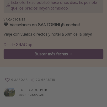
Esta oferta se publicó hace unos días. Es posible
Vacaciones de Playa
que los precios hayan cambiado.
Viajes para singles
VACACIONES
Escapadas románticas
💙 Vacaciones en SANTORINI ¡5 noches!
Viaje con vuelos directos y hotel a 50m de la playa
Más temas
283€
Trabajar en el extranjero
Desde
pp
Cruceros por el Mediterráneo
Buscar más fechas
Hoteles más hot de España
Guía de equipaje de mano
Parques de atracciones
GUARDAR
COMPARTIR
Viaja con musicales
PUBLICADO POR
El Rey León el musical
Boon
·
25/5/2026
Harry Potter en Londres y otros destinos
Eventos deportivos