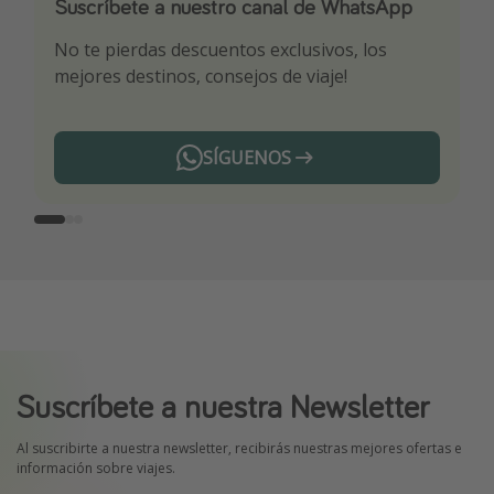
Suscríbete a nuestro canal de WhatsApp
Descarga nuestra app
¡Suscríbete a nuestro canal de Telegram!
No te pierdas descuentos exclusivos, los
Sé el primero en reservar nuestros chollazos
¡Recibe las mejores ofertas seleccionadas para
mejores destinos, consejos de viaje!
ti por nuestros expertos en viajes
SÍGUENOS
Telegram
Suscríbete a nuestra Newsletter
Al suscribirte a nuestra newsletter, recibirás nuestras mejores ofertas e
información sobre viajes.