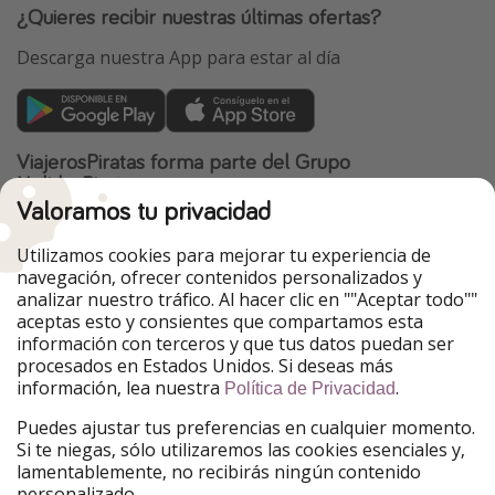
¿Quieres recibir nuestras últimas ofertas?
Descarga nuestra App para estar al día
ViajerosPiratas forma parte del Grupo
HolidayPirates
Valoramos tu privacidad
Nuestros mercados
Utilizamos cookies para mejorar tu experiencia de
PiratinViaggio
HolidayPirates
navegación, ofrecer contenidos personalizados y
VakantiePiraten
WakacyjniPiraci
analizar nuestro tráfico. Al hacer clic en ""Aceptar todo""
VoyagesPirates
Ferienpiraten
aceptas esto y consientes que compartamos esta
Urlaubspiraten
Urlaubspiraten
información con terceros y que tus datos puedan ser
TravelPirates
procesados en Estados Unidos. Si deseas más
información, lea nuestra
.
Nuestro grupo
Política de Privacidad
HolidayPirates Group
Puedes ajustar tus preferencias en cualquier momento.
Si te niegas, sólo utilizaremos las cookies esenciales y,
Conócenos mejor
Información legal
lamentablemente, no recibirás ningún contenido
personalizado.