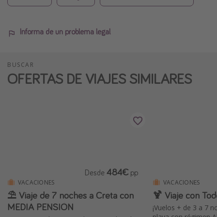
Informa de un problema legal
BUSCAR
OFERTAS DE VIAJES SIMILARES
484€
Desde
pp
VACACIONES
VACACIONES
⛱️ Viaje de 7 noches a Creta con
🍹 Viaje con T
MEDIA PENSIÓN
¡Vuelos + de 3 a 7 n
playa con régimen All