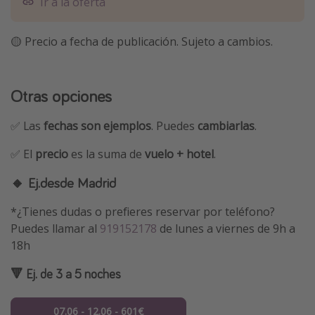
Ir a la oferta
🟡 Precio a fecha de publicación. Sujeto a cambios.
Otras opciones
✅ Las
fechas son ejemplos
. Puedes
cambiarlas
.
✅ El
precio
es la suma de
vuelo + hotel
.
🔸 Ej.desde Madrid
*¿Tienes dudas o prefieres reservar por teléfono?
Puedes llamar al
919152178
de lunes a viernes de 9h a
18h
🔻 Ej. de 3 a 5 noches
07.06 - 12.06 - 601€