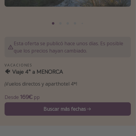
Marruecos
Islas Baleares
México
Tailandia
Esta oferta se publicó hace unos días. Es posible
Maldivas
que los precios hayan cambiado.
Albania
VACACIONES
🐠 Viaje 4* a MENORCA
Inspiración para viajes
¡Vuelos directos y aparthotel 4*!
Camping
Glamping
169€
Desde
pp
Viajes en tren
Buscar más fechas
Viajar sola como mujer
Ofertas para Vacaciones Activas
Viajes en familia