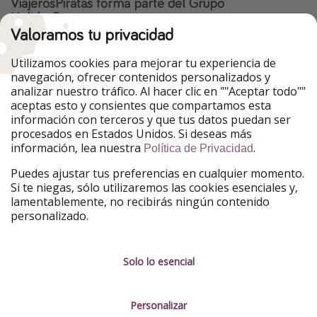
ViajerosPiratas forma parte del Grupo
HolidayPirates
Valoramos tu privacidad
Nuestros mercados
Utilizamos cookies para mejorar tu experiencia de
PiratinViaggio
HolidayPirates
navegación, ofrecer contenidos personalizados y
VakantiePiraten
WakacyjniPiraci
analizar nuestro tráfico. Al hacer clic en ""Aceptar todo""
VoyagesPirates
Ferienpiraten
aceptas esto y consientes que compartamos esta
Urlaubspiraten
Urlaubspiraten
información con terceros y que tus datos puedan ser
TravelPirates
procesados en Estados Unidos. Si deseas más
información, lea nuestra
.
Nuestro grupo
Política de Privacidad
HolidayPirates Group
Puedes ajustar tus preferencias en cualquier momento.
Si te niegas, sólo utilizaremos las cookies esenciales y,
Conócenos mejor
Información legal
lamentablemente, no recibirás ningún contenido
personalizado.
Sobre ViajerosPiratas
Términos y condiciones
Empleo
Política de privacidad
Solo lo esencial
Prensa
Aviso legal
Personalizar
Partners
Gestionar servicios