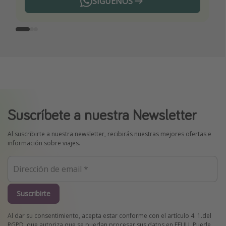
SÍGUENOS
Telegram
Suscríbete a nuestra Newsletter
Al suscribirte a nuestra newsletter, recibirás nuestras mejores ofertas e
información sobre viajes.
Suscribirte
Al dar su consentimiento, acepta estar conforme con el artículo 4. 1.del
RGPD, que autoriza que se puedan procesar sus datos en EEUU. Puede