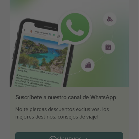
Suscríbete a nuestro canal de WhatsApp
Descarga nuestra app
¡Suscríbete a nuestro canal de Telegram!
No te pierdas descuentos exclusivos, los
Sé el primero en reservar nuestros chollazos
¡Recibe las mejores ofertas seleccionadas para
mejores destinos, consejos de viaje!
ti por nuestros expertos en viajes