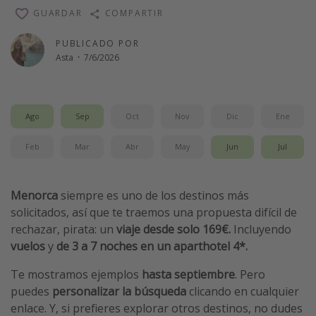
GUARDAR
COMPARTIR
Vacaciones de Playa
Viajes para singles
PUBLICADO POR
Asta
·
7/6/2026
Escapadas románticas
Más temas
Ago
Sep
Oct
Nov
Dic
Ene
Trabajar en el extranjero
Feb
Mar
Abr
May
Jun
Jul
Cruceros por el Mediterráneo
Hoteles más hot de España
Menorca
siempre es uno de los destinos más
Guía de equipaje de mano
solicitados, así que te traemos una propuesta difícil de
Parques de atracciones
rechazar, pirata: un
viaje desde solo 169€.
Incluyendo
Viaja con musicales
vuelos
y
de 3 a 7 noches en un aparthotel 4*.
El Rey León el musical
Te mostramos ejemplos
hasta septiembre
. Pero
Harry Potter en Londres y otros destinos
puedes
personalizar la búsqueda
clicando en cualquier
enlace. Y, si prefieres explorar otros destinos, no dudes
Eventos deportivos