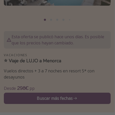
Marruecos
Islas Baleares
México
Tailandia
Esta oferta se publicó hace unos días. Es posible
Maldivas
que los precios hayan cambiado.
Albania
VACACIONES
⭐️ Viaje de LUJO a Menorca
Inspiración para viajes
Vuelos directos + 3 a 7 noches en resort 5* con
Camping
desayunos
Glamping
298€
Desde
pp
Viajes en tren
Viajar sola como mujer
Buscar más fechas
Ofertas para Vacaciones Activas
Viajes en familia