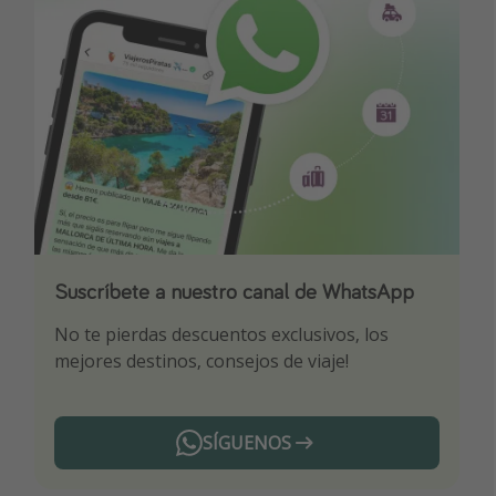
Suscríbete a nuestro canal de WhatsApp
Descarga nuestra app
¡Suscríbete a nuestro canal de Telegram!
No te pierdas descuentos exclusivos, los
Sé el primero en reservar nuestros chollazos
¡Recibe las mejores ofertas seleccionadas para
mejores destinos, consejos de viaje!
ti por nuestros expertos en viajes
SÍGUENOS
Telegram