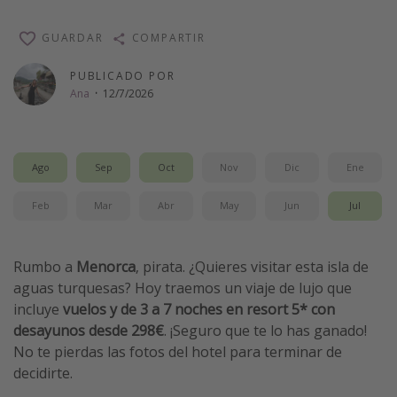
Vacaciones de Playa
GUARDAR
COMPARTIR
Viajes para singles
PUBLICADO POR
Escapadas románticas
Ana
·
12/7/2026
Más temas
Trabajar en el extranjero
Ago
Sep
Oct
Nov
Dic
Ene
Cruceros por el Mediterráneo
Feb
Mar
Abr
May
Jun
Jul
Hoteles más hot de España
Guía de equipaje de mano
Rumbo a
Menorca
, pirata. ¿Quieres visitar esta isla de
Parques de atracciones
aguas turquesas? Hoy traemos un viaje de lujo que
Viaja con musicales
incluye
vuelos y de 3 a 7 noches en resort 5* con
desayunos desde 298€
. ¡Seguro que te lo has ganado!
El Rey León el musical
No te pierdas las fotos del hotel para terminar de
Harry Potter en Londres y otros destinos
decidirte.
Eventos deportivos