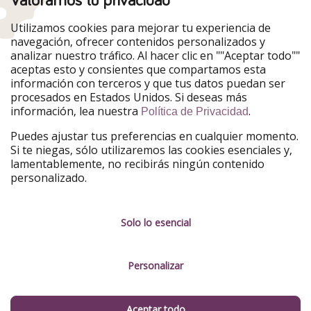
Nuestros mercados
Utilizamos cookies para mejorar tu experiencia de
PiratinViaggio
HolidayPirates
navegación, ofrecer contenidos personalizados y
VakantiePiraten
WakacyjniPiraci
analizar nuestro tráfico. Al hacer clic en ""Aceptar todo""
VoyagesPirates
Ferienpiraten
aceptas esto y consientes que compartamos esta
Urlaubspiraten
Urlaubspiraten
información con terceros y que tus datos puedan ser
TravelPirates
procesados en Estados Unidos. Si deseas más
información, lea nuestra
.
Nuestro grupo
Política de Privacidad
HolidayPirates Group
Puedes ajustar tus preferencias en cualquier momento.
Si te niegas, sólo utilizaremos las cookies esenciales y,
Conócenos mejor
Información legal
lamentablemente, no recibirás ningún contenido
personalizado.
Sobre ViajerosPiratas
Términos y condiciones
Empleo
Política de privacidad
Solo lo esencial
Prensa
Aviso legal
Personalizar
Partners
Gestionar servicios
Sostenibilidad
Aceptar todo