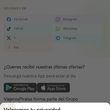
SÍGUENOS EN
Facebook
Instagram
TikTok
WhatsApp
X
Telegram
Rss
¿Quieres recibir nuestras últimas ofertas?
Descarga nuestra App para estar al día
ViajerosPiratas forma parte del Grupo
HolidayPirates
Valoramos tu privacidad