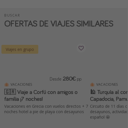
BUSCAR
OFERTAS DE VIAJES SIMILARES
Viajes en grupo
280€
Desde
pp
VACACIONES
VACACIONES
🇬🇷 Viaje a Corfú con amigos o
🕌 Turquía al co
familia ¡7 noches!
Capadocia, Pam
Vacaciones en Grecia con vuelos directos + 7
Circuito de 11 días c
noches hotel a pie de playa con desayunos
desayunos, actividad
español 🤩