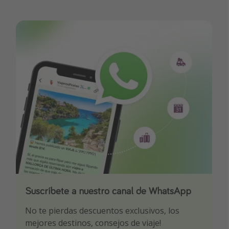
Suscríbete a nuestro canal de WhatsApp
Descarga nuestra app
¡Suscríbete a nuestro canal de Telegram!
No te pierdas descuentos exclusivos, los
Sé el primero en reservar nuestros chollazos
¡Recibe las mejores ofertas seleccionadas para
mejores destinos, consejos de viaje!
ti por nuestros expertos en viajes