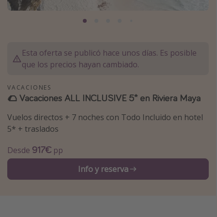
Marruecos
Islas Baleares
México
Esta oferta se publicó hace unos días. Es posible
Tailandia
que los precios hayan cambiado.
Maldivas
VACACIONES
Albania
🌮 Vacaciones ALL INCLUSIVE 5* en Riviera Maya
Vuelos directos + 7 noches con Todo Incluido en hotel
Inspiración para viajes
5* + traslados
Camping
917€
Desde
pp
Glamping
Viajes en tren
Info y reserva
Viajar sola como mujer
Ofertas para Vacaciones Activas
Viajes en familia