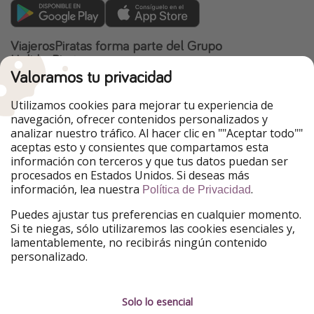
ViajerosPiratas forma parte del Grupo
HolidayPirates
Valoramos tu privacidad
Nuestros mercados
Utilizamos cookies para mejorar tu experiencia de
PiratinViaggio
HolidayPirates
navegación, ofrecer contenidos personalizados y
VakantiePiraten
WakacyjniPiraci
analizar nuestro tráfico. Al hacer clic en ""Aceptar todo""
VoyagesPirates
Ferienpiraten
aceptas esto y consientes que compartamos esta
Urlaubspiraten
Urlaubspiraten
información con terceros y que tus datos puedan ser
TravelPirates
procesados en Estados Unidos. Si deseas más
información, lea nuestra
.
Nuestro grupo
Política de Privacidad
HolidayPirates Group
Puedes ajustar tus preferencias en cualquier momento.
Si te niegas, sólo utilizaremos las cookies esenciales y,
Conócenos mejor
Información legal
lamentablemente, no recibirás ningún contenido
personalizado.
Sobre ViajerosPiratas
Términos y condiciones
Empleo
Política de privacidad
Solo lo esencial