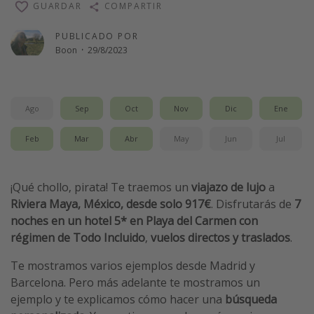
GUARDAR
COMPARTIR
Vacaciones de Playa
PUBLICADO POR
Viajes para singles
Boon
·
29/8/2023
Escapadas románticas
Más temas
Ago
Sep
Oct
Nov
Dic
Ene
Trabajar en el extranjero
Feb
Mar
Abr
May
Jun
Jul
Cruceros por el Mediterráneo
Hoteles más hot de España
¡Qué chollo, pirata! Te traemos un
viajazo de lujo
a
Guía de equipaje de mano
Riviera Maya, México, desde solo
917€
. Disfrutarás de
7
noches en un hotel 5* en Playa del Carmen con
Parques de atracciones
régimen de Todo Incluido
,
vuelos directos y traslados
.
Viaja con musicales
Te mostramos varios ejemplos desde Madrid y
El Rey León el musical
Barcelona. Pero más adelante te mostramos un
Harry Potter en Londres y otros destinos
ejemplo y te explicamos cómo hacer una
búsqueda
Eventos deportivos