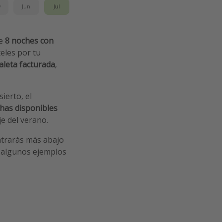
y
Jun
Jul
e
8 noches con
teles por tu
leta facturada
,
ierto, el
chas disponibles
je del verano.
ntrarás más abajo
 algunos ejemplos