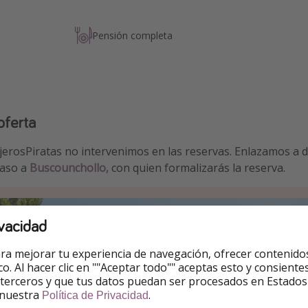
Pensión completa
oferta
jerosPiratas no intervenimos en las reservas. Enlazamos a d
caso a
Buscounchollo,
con quien formalizarás la reserva.
vacidad
ra mejorar tu experiencia de navegación, ofrecer contenido
ico. Al hacer clic en ""Aceptar todo"" aceptas esto y consie
 terceros y que tus datos puedan ser procesados en Estados
 nuestra
.
Política de Privacidad