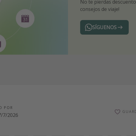
No te pierdas descuentos
¡Recibe las mejores ofer
Sé el primero en reserva
consejos de viaje!
expertos en viajes
SÍGUENOS
Telegram
O POR
GUAR
7/7/2026