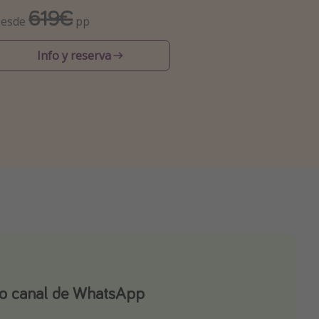
619€
esde
pp
Info y reserva
ro canal de WhatsApp
ro canal de Telegram!
app