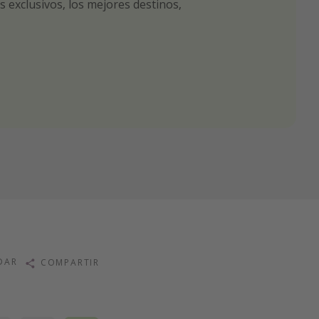
 exclusivos, los mejores destinos,
tas seleccionadas para ti por nuestros
r nuestros chollazos
DAR
COMPARTIR