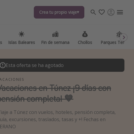
Crea tu propio viaje
Crea tu propio viaje
as
as
Islas Baleares
Islas Baleares
Fin de semana
Fin de semana
Chollos
Chollos
Parques Temátic
Parques Temátic
Esta oferta se ha agotado
ACACIONES
Vacaciones en Túnez ¡9 días con
pensión completa! 💙
os destinos
Viaje a Túnez con vuelos, hoteles, pensión completa,
uía, excursiones, traslados, tasas y +! Fechas en
ERANO