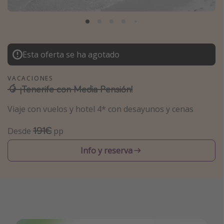
Marruecos
Islas Baleares
México
Esta oferta se ha agotado
Tailandia
Maldivas
VACACIONES
🥭 ¡Tenerife con Media Pensión!
Albania
Viaje con vuelos y hotel 4* con desayunos y cenas
Inspiración para viajes
191€
Desde
pp
Camping
Info y reserva
Glamping
Viajes en tren
Viajar sola como mujer
Ofertas para Vacaciones Activas
Viajes en familia