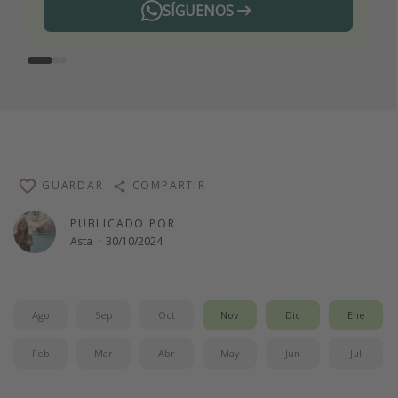
SÍGUENOS
Telegram
GUARDAR
COMPARTIR
PUBLICADO POR
Asta
·
30/10/2024
Ago
Sep
Oct
Nov
Dic
Ene
Feb
Mar
Abr
May
Jun
Jul