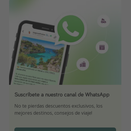
Vacaciones de Playa
Viajes para singles
Escapadas románticas
Más temas
Trabajar en el extranjero
Cruceros por el Mediterráneo
Hoteles más hot de España
Guía de equipaje de mano
Parques de atracciones
Suscríbete a nuestro canal de WhatsApp
Descarga nuestra app
¡Suscríbete a nuestro canal de Telegram!
Viaja con musicales
No te pierdas descuentos exclusivos, los
Sé el primero en reservar nuestros chollazos
¡Recibe las mejores ofertas seleccionadas para
El Rey León el musical
mejores destinos, consejos de viaje!
ti por nuestros expertos en viajes
Harry Potter en Londres y otros destinos
Eventos deportivos