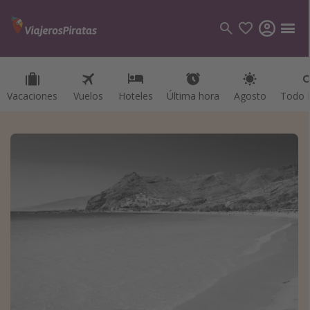
Vacaciones
Vacaciones
Vuelos
Vuelos
Hoteles
Hoteles
Última hora
Última hora
Agosto
Agosto
Todo I
Todo I
Categorías
Vuelos
Hoteles
Viajes
Cruceros
Destinos
Todos los destinos
Tenerife
Grecia