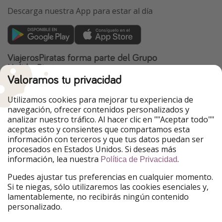
Descarga nuestra App para estar al día
ViajerosPiratas forma parte del Grupo
HolidayPirates
Valoramos tu privacidad
Nuestros mercados
Utilizamos cookies para mejorar tu experiencia de
PiratinViaggio
HolidayPirates
navegación, ofrecer contenidos personalizados y
VakantiePiraten
WakacyjniPiraci
analizar nuestro tráfico. Al hacer clic en ""Aceptar todo""
VoyagesPirates
Ferienpiraten
aceptas esto y consientes que compartamos esta
Urlaubspiraten
Urlaubspiraten
información con terceros y que tus datos puedan ser
TravelPirates
procesados en Estados Unidos. Si deseas más
información, lea nuestra
.
Nuestro grupo
Política de Privacidad
HolidayPirates Group
Puedes ajustar tus preferencias en cualquier momento.
Si te niegas, sólo utilizaremos las cookies esenciales y,
Conócenos mejor
Información legal
lamentablemente, no recibirás ningún contenido
personalizado.
Sobre ViajerosPiratas
Términos y condiciones