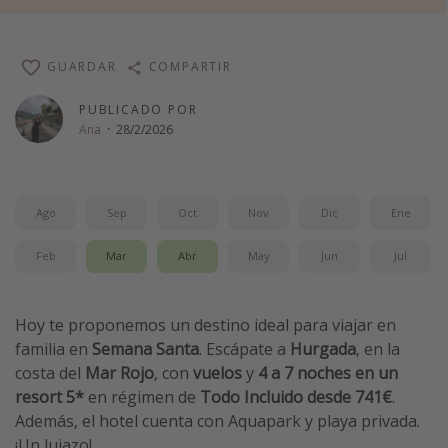
Vacaciones de Playa
Viajes para singles
GUARDAR
COMPARTIR
Escapadas románticas
PUBLICADO POR
Ana
·
28/2/2026
Más temas
Trabajar en el extranjero
Ago
Sep
Oct
Nov
Dic
Ene
Cruceros por el Mediterráneo
Hoteles más hot de España
Feb
Mar
Abr
May
Jun
Jul
Guía de equipaje de mano
Parques de atracciones
Hoy te proponemos un destino ideal para viajar en
Viaja con musicales
familia en
Semana Santa
. Escápate a
Hurgada
, en la
costa del
Mar Rojo
, con
vuelos
y
4 a 7 noches en un
El Rey León el musical
resort 5*
en régimen de
Todo Incluido desde 741€
.
Harry Potter en Londres y otros destinos
Además, el hotel cuenta con Aquapark y playa privada.
Eventos deportivos
¡Un lujazo!