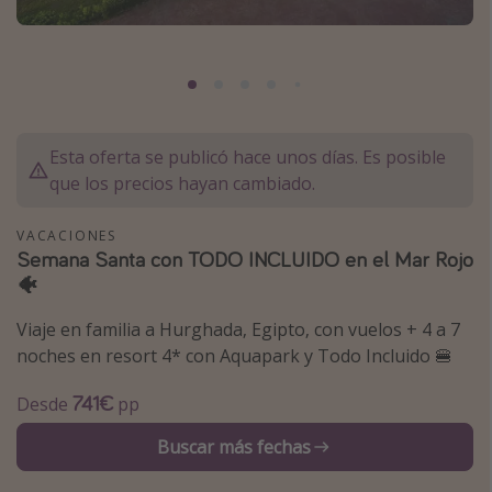
Marruecos
Islas Baleares
México
Tailandia
Esta oferta se publicó hace unos días. Es posible
Maldivas
que los precios hayan cambiado.
Albania
VACACIONES
Semana Santa con TODO INCLUIDO en el Mar Rojo
Inspiración para viajes
🐠
Camping
Viaje en familia a Hurghada, Egipto, con vuelos + 4 a 7
Glamping
noches en resort 4* con Aquapark y Todo Incluido 🍔
Viajes en tren
741€
Desde
pp
Viajar sola como mujer
Buscar más fechas
Ofertas para Vacaciones Activas
Viajes en familia