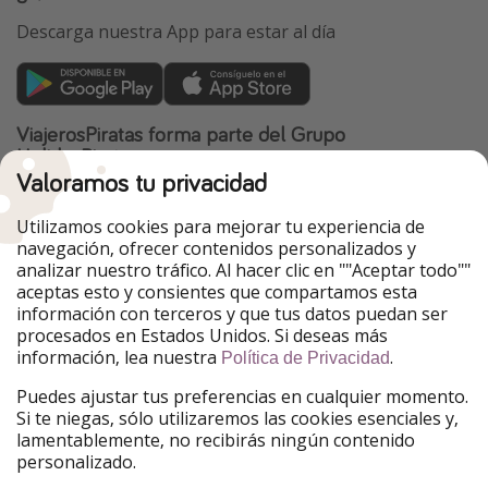
Descarga nuestra App para estar al día
ViajerosPiratas forma parte del Grupo
HolidayPirates
Valoramos tu privacidad
Nuestros mercados
Utilizamos cookies para mejorar tu experiencia de
PiratinViaggio
HolidayPirates
navegación, ofrecer contenidos personalizados y
VakantiePiraten
WakacyjniPiraci
analizar nuestro tráfico. Al hacer clic en ""Aceptar todo""
VoyagesPirates
Ferienpiraten
aceptas esto y consientes que compartamos esta
Urlaubspiraten
Urlaubspiraten
información con terceros y que tus datos puedan ser
TravelPirates
procesados en Estados Unidos. Si deseas más
información, lea nuestra
.
Nuestro grupo
Política de Privacidad
HolidayPirates Group
Puedes ajustar tus preferencias en cualquier momento.
Si te niegas, sólo utilizaremos las cookies esenciales y,
Conócenos mejor
Información legal
lamentablemente, no recibirás ningún contenido
personalizado.
Sobre ViajerosPiratas
Términos y condiciones