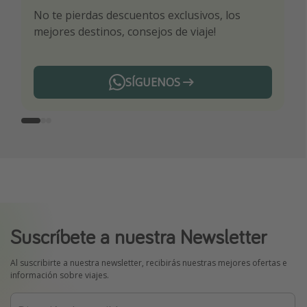
No te pierdas descuentos exclusivos, los
Sé el primero en reservar nuestros chollazos
¡Recibe las mejores ofertas seleccionadas para
mejores destinos, consejos de viaje!
ti por nuestros expertos en viajes
SÍGUENOS
Telegram
Suscríbete a nuestra Newsletter
Al suscribirte a nuestra newsletter, recibirás nuestras mejores ofertas e
información sobre viajes.