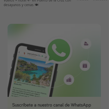
Vuelos + hotel 4* en Puerto de la Cruz con
desayunos y cenas 🍽️
Suscríbete a nuestro canal de WhatsApp
Descarga nuestra app
¡Suscríbete a nuestro canal de Telegram!