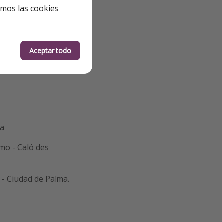
emos las cookies
Aceptar todo
ma
lmo - Caló des
 - Ciudad de Palma.