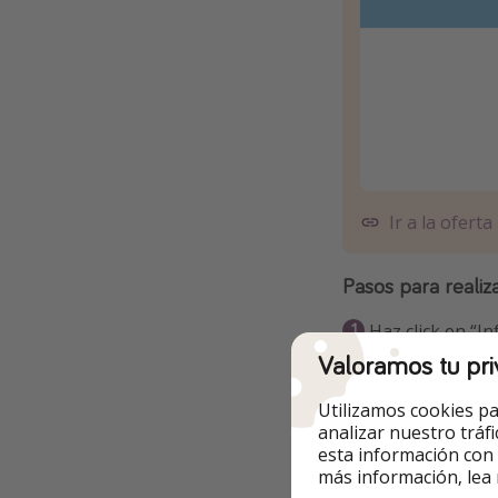
Ir a la oferta
Pasos para realiz
Haz click en “In
Valoramos tu pri
Si quieres camb
el calendario co
Utilizamos cookies pa
analizar nuestro tráf
Selecciona la qu
esta información con
más información, lea