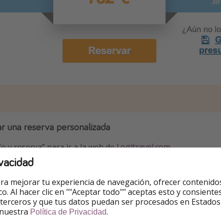
ar una reserva personalizada
fo y reserva” para ir a la web de
Logitravel.com
.
vacidad
iar la búsqueda, introduce tu aeropuerto y pincha en “fecha 
n todas las fechas de salida y los precios orientativos.
ra mejorar tu experiencia de navegación, ofrecer contenido
ico. Al hacer clic en ""Aceptar todo"" aceptas esto y consie
e te interese y sigue los pasos para finalizar la reserva.
 terceros y que tus datos puedan ser procesados en Estados
 nuestra
.
Política de Privacidad