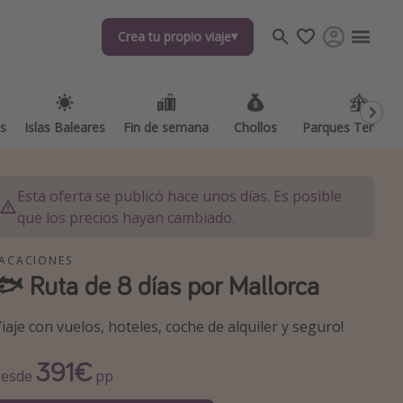
Crea tu propio viaje
Crea tu propio viaje
as
as
Islas Baleares
Islas Baleares
Fin de semana
Fin de semana
Chollos
Chollos
Parques Temátic
Parques Temátic
Esta oferta se publicó hace unos días. Es posible
que los precios hayan cambiado.
ACACIONES
🐟 Ruta de 8 días por Mallorca
os destinos
Viaje con vuelos, hoteles, coche de alquiler y seguro!
391€
esde
pp