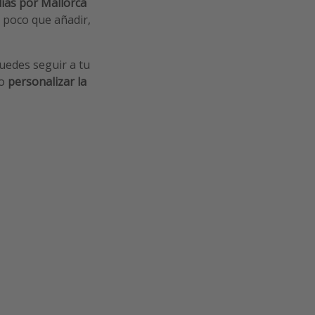
días por Mallorca
y poco que añadir,
uedes seguir a tu
mo
personalizar la