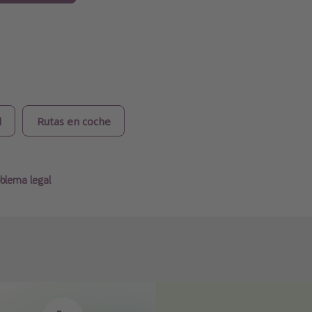
l
Rutas en coche
blema legal