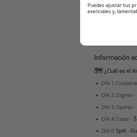
Selecciona la qu
Puedes ajustar tus pr
esenciales y, lamenta
Info y re
Información ad
🗺 ¿Cuál es el iti
DÍA 1: Ciudad d
DÍA 2: Zagreb -
DÍA 3: Opatija -
DÍA 4: Zadar -
Š
DÍA 5:
Split - D