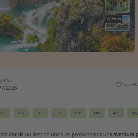
+
2
fotos
O POR
GUAR
/7/2026
Oct
Nov
Dic
Ene
Feb
Mar
Abr
Ma
 disfrutar de un destino único, te proponemos una
aventura 