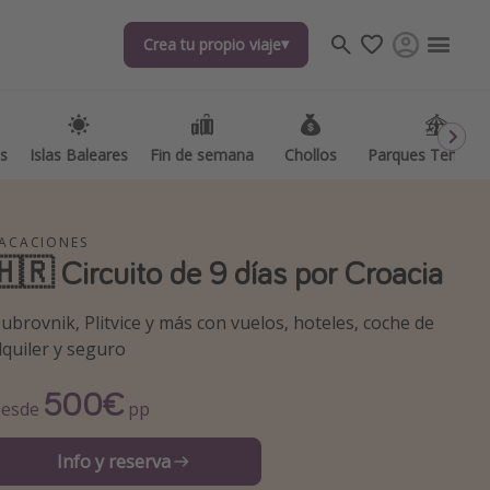
Crea tu propio viaje
Crea tu propio viaje
as
as
Islas Baleares
Islas Baleares
Fin de semana
Fin de semana
Chollos
Chollos
Parques Temátic
Parques Temátic
ACACIONES
🇭🇷 Circuito de 9 días por Croacia
ubrovnik, Plitvice y más con vuelos, hoteles, coche de
lquiler y seguro
os destinos
500€
esde
pp
Info y reserva