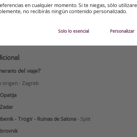
e te interese y sigue los pasos para finalizar la reserva.
eferencias en cualquier momento. Si te niegas, sólo utilizar
blemente, no recibirás ningún contenido personalizado.
serva
Solo lo esencial
Personalizar
icional
nerario del viaje?
e origen - Zagreb
Opatija
Zadar
ibenik - Trogir - Ruinas de Salona
- Split
ubrovnik