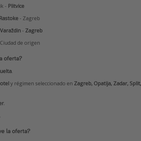
ik -
Plitvice
Rastoke
- Zagreb
Varaždin
-
Zagreb
 Ciudad de origen
a oferta?
vuelta
.
otel
y régimen seleccionado en
Zagreb, Opatija, Zadar, Spli
er
.
.
e la oferta?