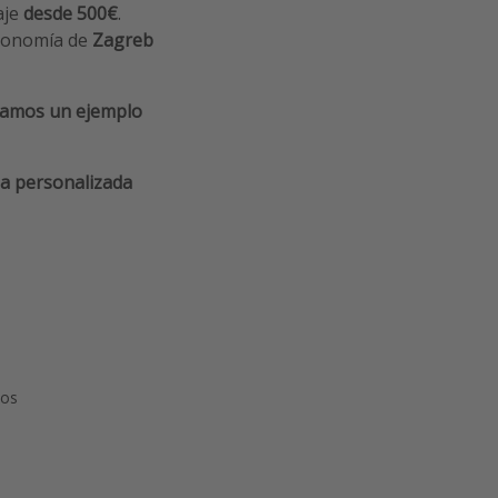
aje
desde 500€
.
tronomía de
Zagreb
amos un ejemplo
a personalizada
pos