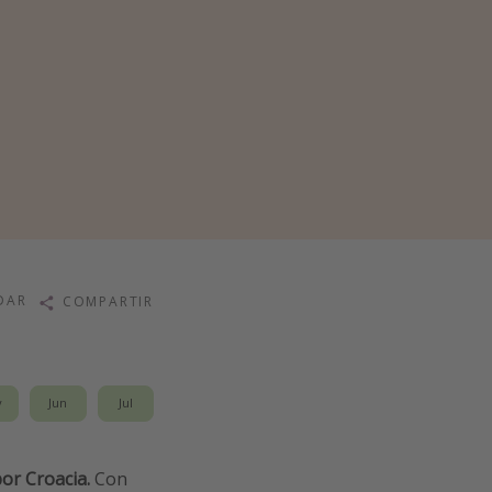
DAR
COMPARTIR
y
Jun
Jul
por
Croacia.
Con