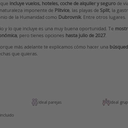
s
que
incluye vuelos, hoteles, coche de alquiler y seguro
de vi
 naturaleza imponente de
Plitvice
, las playas de
Split
, la gas
onio de la Humanidad como
Dubrovnik
. Entre otros lugares.
cio y lo que incluye es una muy buena oportunidad. Te
mostr
conómica
, pero tienes opciones
hasta julio de 2027
.
orque más adelante te explicamos cómo hacer una
búsqued
echas que quieras.
Ideal parejas
Ideal gru
incluido