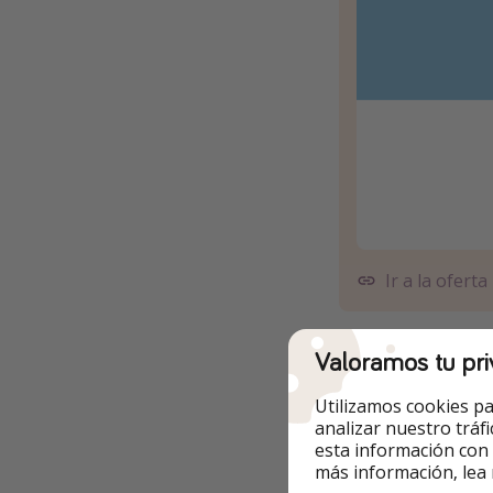
Ir a la oferta
Pasos para realiz
Valoramos tu pri
Haz click en “In
Utilizamos cookies pa
analizar nuestro tráf
Si quieres camb
esta información con
el calendario co
más información, lea