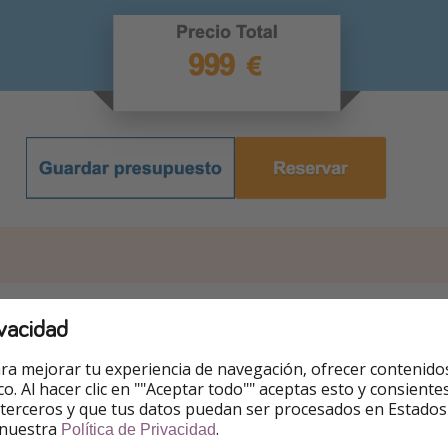
ar una reserva personalizada
vacidad
fo y reserva” para ir a la web de
Logitravel.com
.
ra mejorar tu experiencia de navegación, ofrecer contenido
ico. Al hacer clic en ""Aceptar todo"" aceptas esto y consie
iar la búsqueda, introduce tu aeropuerto y pincha en “fecha 
 terceros y que tus datos puedan ser procesados en Estados
n todas las fechas de salida y los precios orientativos.
 nuestra
.
Política de Privacidad