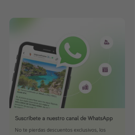
Suscríbete a nuestro canal de WhatsApp
Descarga nuestra app
¡Suscríbete a nuestro canal de Telegram!
No te pierdas descuentos exclusivos, los
Sé el primero en reservar nuestros chollazos
¡Recibe las mejores ofertas seleccionadas para