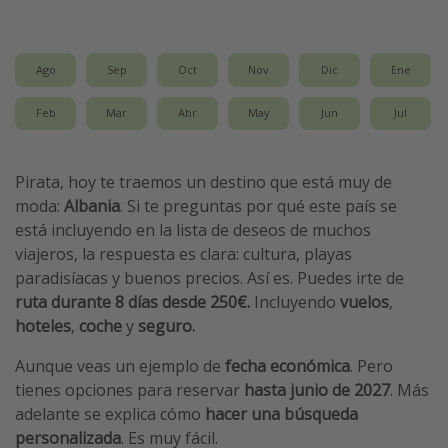
Vacaciones de Playa
Viajes para singles
Ago
Sep
Oct
Nov
Dic
Ene
Escapadas románticas
Feb
Mar
Abr
May
Jun
Jul
Más temas
Pirata, hoy te traemos un destino que está muy de
Trabajar en el extranjero
moda:
Albania
. Si te preguntas por qué este país se
Cruceros por el Mediterráneo
está incluyendo en la lista de deseos de muchos
Hoteles más hot de España
viajeros, la respuesta es clara: cultura, playas
paradisíacas y buenos precios. Así es. Puedes irte de
Guía de equipaje de mano
ruta durante 8 días
desde 250€.
Incluyendo
vuelos
,
Parques de atracciones
hoteles
,
coche
y
seguro.
Viaja con musicales
Aunque veas un ejemplo de
fecha económica
. Pero
El Rey León el musical
tienes opciones para reservar
hasta junio de 2027
. Más
Harry Potter en Londres y otros destinos
adelante se explica cómo
hacer una búsqueda
personalizada
. Es muy fácil.
Eventos deportivos