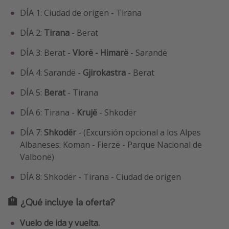
DÍA 1: Ciudad de origen - Tirana
DÍA 2:
Tirana
- Berat
DÍA 3: Berat -
Vlorë - Himarë
- Sarandë
DÍA 4: Sarandë -
Gjirokastra
- Berat
DÍA 5:
Berat
- Tirana
DÍA 6: Tirana -
Krujë
- Shkodër
DÍA 7:
Shkodër
- (Excursión opcional a los Alpes
Albaneses: Koman - Fierzë - Parque Nacional de
Valbonë)
DÍA 8: Shkodër - Tirana - Ciudad de origen
🏨 ¿Qué incluye la oferta?
Vuelo de ida y vuelta.