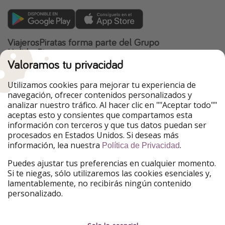
ViajerosPiratas forma parte del Grupo
HolidayPirates
Valoramos tu privacidad
Nuestros mercados
Utilizamos cookies para mejorar tu experiencia de
PiratinViaggio
HolidayPirates
navegación, ofrecer contenidos personalizados y
VakantiePiraten
WakacyjniPiraci
analizar nuestro tráfico. Al hacer clic en ""Aceptar todo""
VoyagesPirates
Ferienpiraten
aceptas esto y consientes que compartamos esta
Urlaubspiraten
Urlaubspiraten
información con terceros y que tus datos puedan ser
TravelPirates
procesados en Estados Unidos. Si deseas más
información, lea nuestra
.
Nuestro grupo
Política de Privacidad
HolidayPirates Group
Puedes ajustar tus preferencias en cualquier momento.
Si te niegas, sólo utilizaremos las cookies esenciales y,
Conócenos mejor
Información legal
lamentablemente, no recibirás ningún contenido
personalizado.
Sobre ViajerosPiratas
Términos y condiciones
Empleo
Política de privacidad