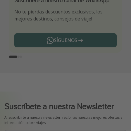
Suscríbete a nuestro canal de WhatsApp
Descarga nuestra app
¡Suscríbete a nuestro canal de Telegram!
No te pierdas descuentos exclusivos, los
Sé el primero en reservar nuestros chollazos
¡Recibe las mejores ofertas seleccionadas para
mejores destinos, consejos de viaje!
ti por nuestros expertos en viajes
SÍGUENOS
Telegram
Suscríbete a nuestra Newsletter
Al suscribirte a nuestra newsletter, recibirás nuestras mejores ofertas e
información sobre viajes.