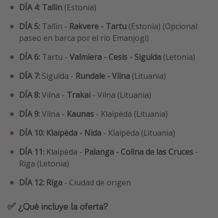
DÍA 4: Tallin
(Estonia)
DÍA 5:
Tallin -
Rakvere - Tartu
(Estonia) (Opcional:
paseo en barca por el río Emanjogi)
DÍA 6:
Tartu -
Valmiera - Cesis - Sigulda
(Letonia)
DÍA 7:
Sigulda -
Rundale - Vilna
(Lituania)
DÍA 8:
Vilna -
Trakai
- Vilna (Lituania)
DÍA 9:
Vilna -
Kaunas
- Klaipėda (Lituania)
DÍA 10: Klaipėda - Nida
- Klaipėda (Lituania)
DÍA 11:
Klaipėda -
Palanga - Colina de las Cruces
-
Riga (Letonia)
DÍA 12:
Riga
- Ciudad de origen
✅ ¿Qué incluye la oferta?