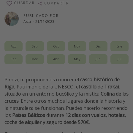
GUARDAR
COMPARTIR
Vacaciones de Playa
PUBLICADO POR
Viajes para singles
Asta
·
21/11/2023
Escapadas románticas
Más temas
Ago
Sep
Oct
Nov
Dic
Ene
Trabajar en el extranjero
Feb
Mar
Abr
May
Jun
Jul
Cruceros por el Mediterráneo
Hoteles más hot de España
Pirata, te proponemos conocer el
casco histórico de
Guía de equipaje de mano
Riga
, Patrimonio de la UNESCO, el
castillo
de
Trakai
,
Parques de atracciones
situado en un entorno bucólico y la mística
Colina de las
cruces
. Entre otros muchos lugares donde la historia y
Viaja con musicales
la naturaleza se funsionan. Puedes hacerlo recorriendo
El Rey León el musical
los
Países Bálticos
durante
12 días con vuelos, hoteles,
Harry Potter en Londres y otros destinos
coche de alquiler y seguro desde 570€.
Eventos deportivos