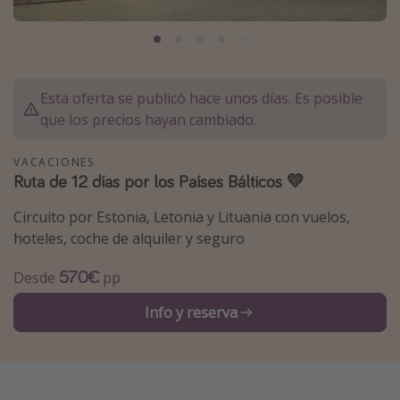
Marruecos
Islas Baleares
México
Esta oferta se publicó hace unos días. Es posible
Tailandia
que los precios hayan cambiado.
Maldivas
VACACIONES
Albania
Ruta de 12 días por los Países Bálticos 💛
Circuito por Estonia, Letonia y Lituania con vuelos,
Inspiración para viajes
hoteles, coche de alquiler y seguro
Camping
570€
Desde
pp
Glamping
Viajes en tren
Info y reserva
Viajar sola como mujer
Ofertas para Vacaciones Activas
Viajes en familia