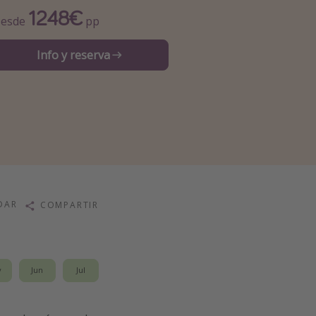
1248€
esde
pp
Info y reserva
DAR
COMPARTIR
y
Jun
Jul