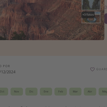
D
+
3
fotos
O POR
GUAR
/12/2024
Oct
Nov
Dic
Ene
Feb
Mar
Abr
Ma