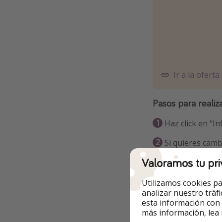
Ir a la oferta
Pasos para realiz
Haz click en “In
Si quieres camb
el calendario co
Valoramos tu pri
Selecciona la qu
Utilizamos cookies pa
analizar nuestro tráf
esta información con
Info y re
más información, lea