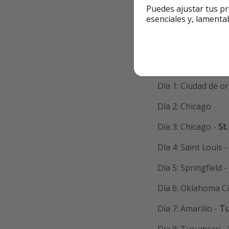
Puedes ajustar tus pr
esenciales y, lamenta
Información ad
🗺 Itinerario
Día 1: Ciudad de o
Día 2: Chicago
Día 3: Chicago -
St.
Día 4: Saint Louis 
Día 5: Springfield 
Día 6: Oklahoma Ci
Día 7: Amarillo -
Tu