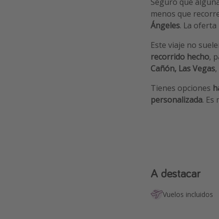
Seguro que alguna 
menos que recorr
Ángeles
. La oferta
Este viaje no suel
recorrido hecho
, 
Cañón,
Las Vegas
,
Tienes opciones
h
personalizada
. Es
A destacar
Vuelos incluidos