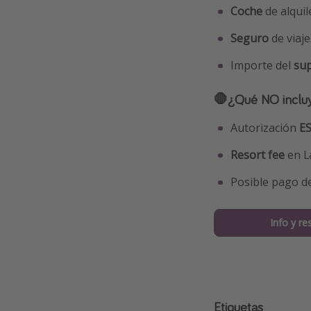
Coche
de alquil
Seguro
de viaje
Importe del
sup
🛑¿Qué NO incluy
Autorización
E
Resort fee
en L
Posible pago d
Info y re
Etiquetas