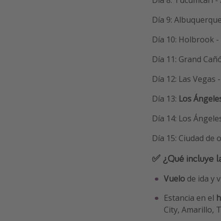
Día 8: Tucumcari -
Día 9: Albuquerque
Día 10: Holbrook -
Día 11: Grand Cañ
Día 12: Las Vegas 
Día 13:
Los Ángele
Día 14: Los Ángele
Día 15: Ciudad de 
✅ ¿Qué incluye l
Vuelo
de ida y v
Estancia en el
h
City, Amarillo,