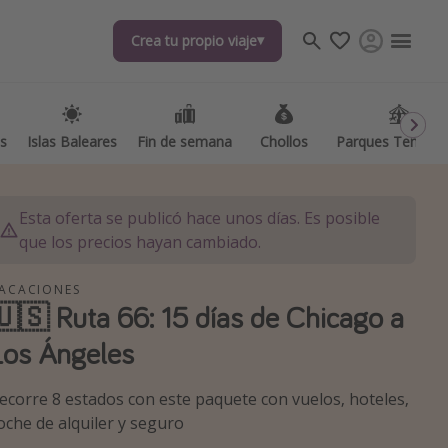
Crea tu propio viaje
Crea tu propio viaje
as
as
Islas Baleares
Islas Baleares
Fin de semana
Fin de semana
Chollos
Chollos
Parques Temátic
Parques Temátic
Esta oferta se publicó hace unos días. Es posible
que los precios hayan cambiado.
ACACIONES
🇺🇸 Ruta 66: 15 días de Chicago a
os destinos
Los Ángeles
ecorre 8 estados con este paquete con vuelos, hoteles,
oche de alquiler y seguro