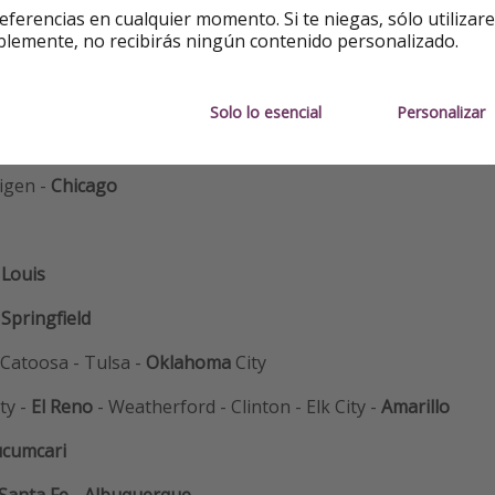
eferencias en cualquier momento. Si te niegas, sólo utilizar
blemente, no recibirás ningún contenido personalizado.
icional
Solo lo esencial
Personalizar
rigen -
Chicago
 Louis
-
Springfield
- Catoosa - Tulsa -
Oklahoma
City
ty -
El Reno
- Weatherford - Clinton - Elk City -
Amarillo
cumcari