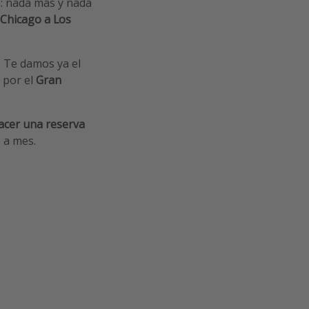
a: nada más y nada
 Chicago a Los
. Te damos ya el
 por el
Gran
cer una reserva
s a mes.