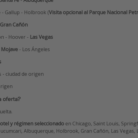
Santa Fe
-
Albuquerque
 - Gallup - Holbrook (
Visita opcional al Parque Nacional Petr
Gran Cañón
ón - Hoover -
Las Vegas
-
Mojave
- Los Ángeles
s
s - ciudad de origen
origen
a oferta?
uelta.
otel y régimen seleccionado
en Chicago, Saint Louis, Spring
 Tucumcari, Albuquerque, Holbrook, Gran Cañón, Las Vegas, 