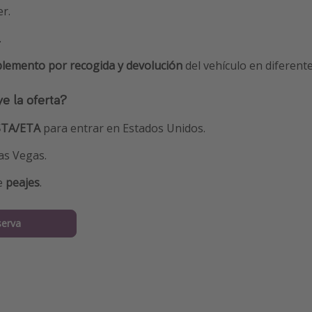
er.
.
lemento por recogida y devolución
del vehículo en diferente
e la oferta?
STA/ETA
para entrar en Estados Unidos.
as Vegas.
e
peajes
.
serva