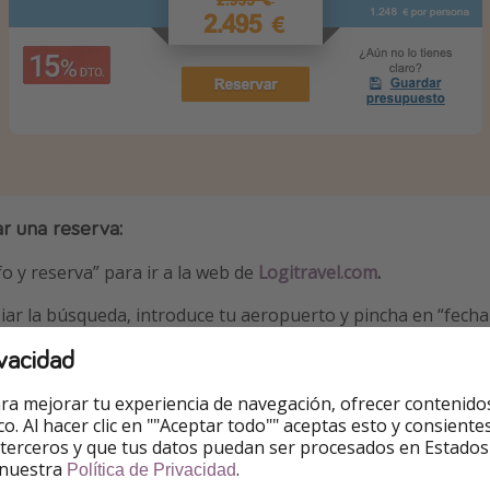
ar una reserva:
fo y reserva” para ir a la web de
Logitravel.com
.
iar la búsqueda, introduce tu aeropuerto y pincha en “fecha 
n todas las fechas de salida y los precios orientativos.
vacidad
e te interese y sigue los pasos para finalizar la reserva.
ra mejorar tu experiencia de navegación, ofrecer contenido
ico. Al hacer clic en ""Aceptar todo"" aceptas esto y consie
 terceros y que tus datos puedan ser procesados en Estados
serva
 nuestra
.
Política de Privacidad