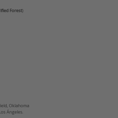
ified Forest
)
field, Oklahoma
Los Ángeles.