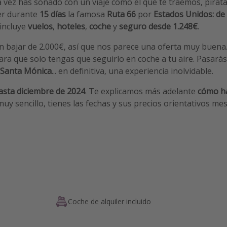
vez has soñado con un viaje como el que te traemos, pirat
er durante
15 días
la famosa
Ruta 66
por
Estados Unidos: de
 incluye
vuelos
,
hoteles
,
coche
y
seguro desde 1.248€
.
en bajar de 2.000€, así que nos parece una oferta muy buena
para que solo tengas que seguirlo en coche a tu aire. Pasarás
Santa Mónica
... en definitiva, una experiencia inolvidable.
asta diciembre de 2024
. Te explicamos más adelante
cómo ha
 muy sencillo, tienes las fechas y sus precios orientativos me
Coche de alquiler incluido