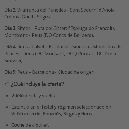
Día 2
: Vilafranca del Penedès - Sant Sadurní d’Anoia -
Colonia Güell - Sitges.
Día 3
: Sitges - Ruta del Císter: l'Espluga de Francolí y
Montblanc - Reus (DO Conca de Barberà).
Día 4
: Reus - Falset - Escaladei - Siurana - Montañas de
Prades - Reus (DO Monsant, DOQ Priorat , DO Aceite
Siurana).
Día 5
: Reus - Barcelona - Ciudad de origen.
✅ ¿Qué incluye la oferta?
Vuelo
de ida y vuelta.
Estancia en el
hotel y régimen
seleccionado en
Villafranca del Panadés, Sitges y Reus.
Coche
de alquiler.