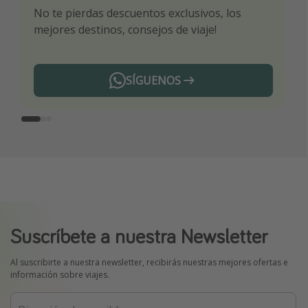
No te pierdas descuentos exclusivos, los
Sé el primero en reservar nuestros chollazos
¡Recibe las mejores ofertas seleccionadas para
mejores destinos, consejos de viaje!
ti por nuestros expertos en viajes
SÍGUENOS
Telegram
Suscríbete a nuestra Newsletter
Al suscribirte a nuestra newsletter, recibirás nuestras mejores ofertas e
información sobre viajes.