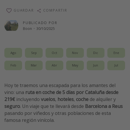
Vacaciones de Playa
GUARDAR
COMPARTIR
Viajes para singles
PUBLICADO POR
Escapadas románticas
Boon
·
30/10/2025
Más temas
Ago
Sep
Oct
Nov
Dic
Ene
Trabajar en el extranjero
Cruceros por el Mediterráneo
Feb
Mar
Abr
May
Jun
Jul
Hoteles más hot de España
Guía de equipaje de mano
Hoy te traemos una escapada para los amantes del
Parques de atracciones
vino: una
ruta en coche de 5 días por Cataluña desde
219€
incluyendo
vuelos
,
hoteles
,
coche
de alquiler y
Viaja con musicales
seguro
. Un viaje que te llevará desde
Barcelona a Reus
El Rey León el musical
pasando por viñedos y otras poblaciones de esta
Harry Potter en Londres y otros destinos
famosa región vinícola.
Eventos deportivos