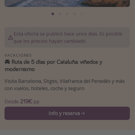
Marruecos
Islas Baleares
México
Esta oferta se publicó hace unos días. Es posible
Tailandia
que los precios hayan cambiado.
Maldivas
Albania
VACACIONES
🚘 Ruta de 5 días por Cataluña: viñedos y
modernismo
Inspiración para viajes
Visita Barcelona, Sitges, Vilafranca del Penedès y más
Camping
con vuelos, hoteles, coche y seguro
Glamping
219€
Desde
pp
Viajes en tren
Info y reserva
Viajar sola como mujer
Ofertas para Vacaciones Activas
Viajes en familia