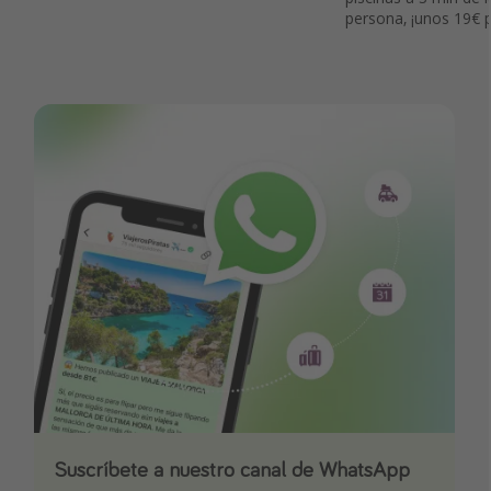
persona, ¡unos 19€ p
Suscríbete a nuestro canal de WhatsApp
Descarga nuestra app
¡Suscríbete a nuestro canal de Telegram!