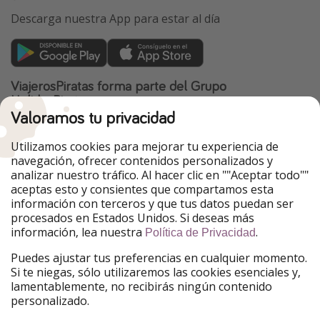
Descarga nuestra App para estar al día
ViajerosPiratas forma parte del Grupo
HolidayPirates
Valoramos tu privacidad
Nuestros mercados
Utilizamos cookies para mejorar tu experiencia de
PiratinViaggio
HolidayPirates
navegación, ofrecer contenidos personalizados y
VakantiePiraten
WakacyjniPiraci
analizar nuestro tráfico. Al hacer clic en ""Aceptar todo""
VoyagesPirates
Ferienpiraten
aceptas esto y consientes que compartamos esta
Urlaubspiraten
Urlaubspiraten
información con terceros y que tus datos puedan ser
TravelPirates
procesados en Estados Unidos. Si deseas más
información, lea nuestra
.
Nuestro grupo
Política de Privacidad
HolidayPirates Group
Puedes ajustar tus preferencias en cualquier momento.
Si te niegas, sólo utilizaremos las cookies esenciales y,
Conócenos mejor
Información legal
lamentablemente, no recibirás ningún contenido
personalizado.
Sobre ViajerosPiratas
Términos y condiciones