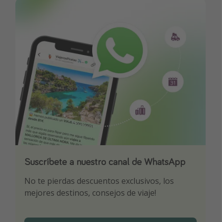
Suscríbete a nuestro canal de WhatsApp
Descarga nuestra app
¡Suscríbete a nuestro canal de Telegram!
No te pierdas descuentos exclusivos, los
Sé el primero en reservar nuestros chollazos
¡Recibe las mejores ofertas seleccionadas para
mejores destinos, consejos de viaje!
ti por nuestros expertos en viajes