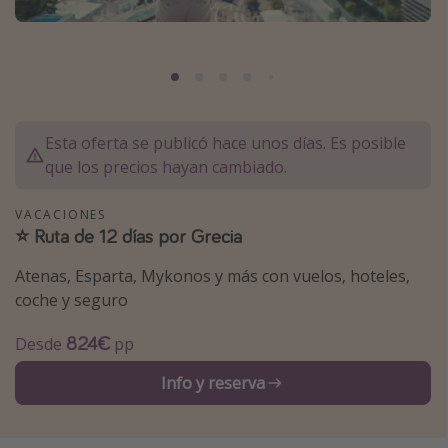
Marruecos
Islas Baleares
México
Tailandia
Esta oferta se publicó hace unos días. Es posible
Maldivas
que los precios hayan cambiado.
Albania
VACACIONES
⭐️ Ruta de 12 días por Grecia
Inspiración para viajes
Atenas, Esparta, Mykonos y más con vuelos, hoteles,
Camping
coche y seguro
Glamping
824€
Desde
pp
Viajes en tren
Viajar sola como mujer
Info y reserva
Ofertas para Vacaciones Activas
Viajes en familia