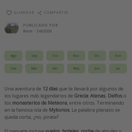
Vacaciones de Playa
GUARDAR
COMPARTIR
Viajes para singles
PUBLICADO POR
Escapadas románticas
Boon
·
5/6/2026
Más temas
Trabajar en el extranjero
Ago
Sep
Oct
Nov
Dic
Ene
Cruceros por el Mediterráneo
Feb
Mar
Abr
May
Jun
Jul
Hoteles más hot de España
Guía de equipaje de mano
Una aventura de
12 días
que te llevará por algunos de
Parques de atracciones
los lugares más legendarios de
Grecia
:
Atenas
,
Delfos
o
Viaja con musicales
los
monasterios de Meteora
, entre otros. Terminando
en la famosa isla de
Mykonos
. La palabra planazo se
El Rey León el musical
queda corta, ¿no, pirata?
Harry Potter en Londres y otros destinos
Eventos deportivos
El paquete incluye
vuelos
,
hoteles
,
coche
de alquiler y