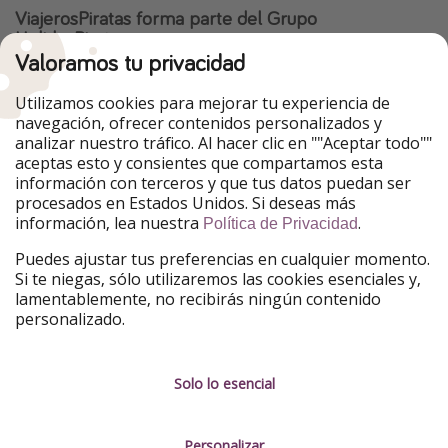
ViajerosPiratas forma parte del Grupo
HolidayPirates
Valoramos tu privacidad
Nuestros mercados
Utilizamos cookies para mejorar tu experiencia de
PiratinViaggio
HolidayPirates
navegación, ofrecer contenidos personalizados y
VakantiePiraten
WakacyjniPiraci
analizar nuestro tráfico. Al hacer clic en ""Aceptar todo""
VoyagesPirates
Ferienpiraten
aceptas esto y consientes que compartamos esta
Urlaubspiraten
Urlaubspiraten
información con terceros y que tus datos puedan ser
TravelPirates
procesados en Estados Unidos. Si deseas más
información, lea nuestra
.
Nuestro grupo
Política de Privacidad
HolidayPirates Group
Puedes ajustar tus preferencias en cualquier momento.
Si te niegas, sólo utilizaremos las cookies esenciales y,
Conócenos mejor
Información legal
lamentablemente, no recibirás ningún contenido
personalizado.
Sobre ViajerosPiratas
Términos y condiciones
Empleo
Política de privacidad
Solo lo esencial
Prensa
Aviso legal
Personalizar