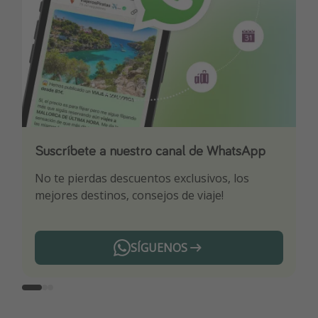
Suscríbete a nuestro canal de WhatsApp
Descarga nuestra app
¡Suscríbete a nuestro canal de Telegram!
No te pierdas descuentos exclusivos, los
Sé el primero en reservar nuestros chollazos
¡Recibe las mejores ofertas seleccionadas para
mejores destinos, consejos de viaje!
ti por nuestros expertos en viajes
SÍGUENOS
Telegram