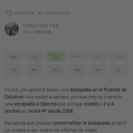
Vacaciones de Playa
GUARDAR
COMPARTIR
Viajes para singles
PUBLICADO POR
Escapadas románticas
Ana
·
30/9/2023
Más temas
Trabajar en el extranjero
Ago
Sep
Oct
Nov
Dic
Ene
Cruceros por el Mediterráneo
Feb
Mar
Abr
May
Jun
Jul
Hoteles más hot de España
Guía de equipaje de mano
Pirata, ¿te apetece hacer una
escapada en el Puente de
Parques de atracciones
Octubre
? Aún estás a tiempo, porque hoy te traemos
Viaja con musicales
una
escapada a Oporto
que incluye
vuelos
y
2 a 4
noches
en
hotel 4* desde 235€
.
El Rey León el musical
Harry Potter en Londres y otros destinos
Recuerda que puedes
personalizar la búsqueda
al abrir
un enlace o ver
nuestras ofertas de viajes.
Eventos deportivos