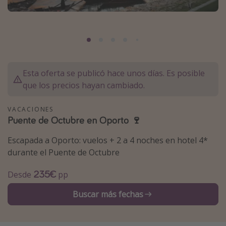
Marruecos
Islas Baleares
México
Tailandia
Esta oferta se publicó hace unos días. Es posible
Maldivas
que los precios hayan cambiado.
Albania
VACACIONES
Puente de Octubre en Oporto 🍷
Inspiración para viajes
Escapada a Oporto: vuelos + 2 a 4 noches en hotel 4*
Camping
durante el Puente de Octubre
Glamping
235€
Desde
pp
Viajes en tren
Viajar sola como mujer
Buscar más fechas
Ofertas para Vacaciones Activas
Viajes en familia