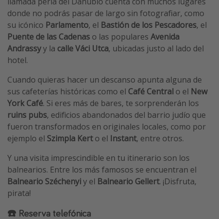
llamada perla del Danubio cuenta con muchos lugares
donde no podrás pasar de largo sin fotografiar, como
su icónico
Parlamento
, el
Bastión de los Pescadores
, el
Puente de las Cadenas
o las populares
Avenida
Andrassy
y la
calle Váci Utca
, ubicadas justo al lado del
hotel.
Cuando quieras hacer un descanso apunta alguna de
sus cafeterías históricas como el
Café Central
o el
New
York Café
. Si eres más de bares, te sorprenderán los
ruins pubs
, edificios abandonados del barrio judío que
fueron transformados en originales locales, como por
ejemplo el
Szimpla Kert
o el
Instant
, entre otros.
Y una visita imprescindible en tu itinerario son los
balnearios. Entre los más famosos se encuentran el
Balneario Széchenyi
y el
Balneario Gellert
. ¡Disfruta,
pirata!
☎️ Reserva telefónica