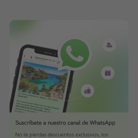
Suscríbete a nuestro canal de WhatsApp
Descarga nuestra app
¡Suscríbete a nuestro canal de Telegram!
No te pierdas descuentos exclusivos, los
Sé el primero en reservar nuestros chollazos
¡Recibe las mejores ofertas seleccionadas para