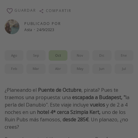
Vacaciones de Playa
GUARDAR
COMPARTIR
Viajes para singles
PUBLICADO POR
Escapadas románticas
Asta
·
24/9/2023
Más temas
Ago
Sep
Oct
Nov
Dic
Ene
Trabajar en el extranjero
Cruceros por el Mediterráneo
Feb
Mar
Abr
May
Jun
Jul
Hoteles más hot de España
Guía de equipaje de mano
¿Planeando el
Puente de Octubre
, pirata? Pues te
Parques de atracciones
traemos una propuesta: una
escapada a Budapest, "
la
perla del Danubio".
Este viaje incluye
vuelos
y de 2 a 4
Viaja con musicales
noches en un
hotel 4* cerca Szimpla Kert,
uno de los
El Rey León el musical
Ruin Pubs más famosos,
desde 285€
. Un planazo, ¿no
Harry Potter en Londres y otros destinos
crees?
Eventos deportivos