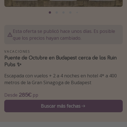
Marruecos
Islas Baleares
México
Esta oferta se publicó hace unos días. Es posible
Tailandia
que los precios hayan cambiado.
Maldivas
VACACIONES
Albania
Puente de Octubre en Budapest cerca de los Ruin
Pubs ✨
Inspiración para viajes
Escapada con vuelos + 2 a 4 noches en hotel 4* a 400
Camping
metros de la Gran Sinagoga de Budapest
Glamping
285€
Desde
pp
Viajes en tren
Buscar más fechas
Viajar sola como mujer
Ofertas para Vacaciones Activas
Viajes en familia