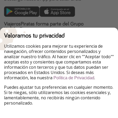
ViajerosPiratas forma parte del Grupo
HolidayPirates
Valoramos tu privacidad
Nuestros mercados
Utilizamos cookies para mejorar tu experiencia de
PiratinViaggio
HolidayPirates
navegación, ofrecer contenidos personalizados y
VakantiePiraten
WakacyjniPiraci
analizar nuestro tráfico. Al hacer clic en ""Aceptar todo""
VoyagesPirates
Ferienpiraten
aceptas esto y consientes que compartamos esta
Urlaubspiraten
Urlaubspiraten
información con terceros y que tus datos puedan ser
TravelPirates
procesados en Estados Unidos. Si deseas más
información, lea nuestra
.
Nuestro grupo
Política de Privacidad
HolidayPirates Group
Puedes ajustar tus preferencias en cualquier momento.
Si te niegas, sólo utilizaremos las cookies esenciales y,
Conócenos mejor
Información legal
lamentablemente, no recibirás ningún contenido
personalizado.
Sobre ViajerosPiratas
Términos y condiciones
Empleo
Política de privacidad