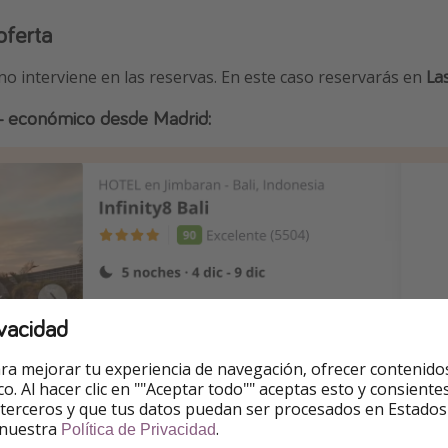
oferta
 no interviene en las reservas. En este caso reservarás en
La
e + económico desde Madrid:
vacidad
ra mejorar tu experiencia de navegación, ofrecer contenido
ico. Al hacer clic en ""Aceptar todo"" aceptas esto y consie
 terceros y que tus datos puedan ser procesados en Estados
 nuestra
.
Política de Privacidad