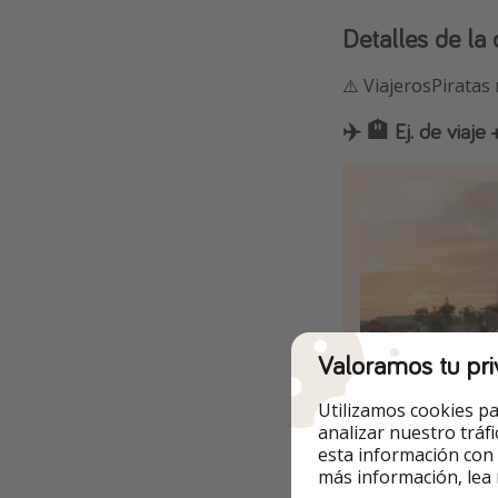
Detalles de la 
⚠️ ViajerosPiratas
✈️ 🏨 Ej. de viaj
Valoramos tu pri
Utilizamos cookies pa
analizar nuestro tráf
esta información con
más información, lea