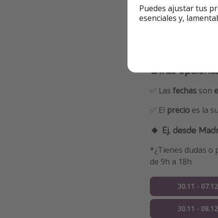
Ir a la oferta
Puedes ajustar tus pr
esenciales y, lamenta
Otras opcione
✅ Las
fechas
son
✅ El
precio
es la 
🔸
Ej. desde Madr
*¿Tienes dudas o p
de 9h a 18h
30.11 - 07.1
30.11 - 08.1