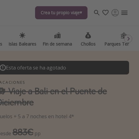
Crea tu propio viaje
Crea tu propio viaje
as
as
Islas Baleares
Islas Baleares
Fin de semana
Fin de semana
Chollos
Chollos
Parques Temátic
Parques Temátic
Esta oferta se ha agotado
ACACIONES
🪷 Viaje a Bali en el Puente de
Diciembre
os destinos
uelos + 5 a 7 noches en hotel 4*
883€
esde
pp