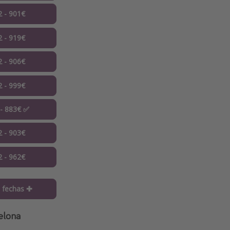
2 - 901€
2 - 919€
2 - 906€
2 - 999€
 - 883€ ✅
2 - 903€
2 - 962€
 fechas ✚
elona