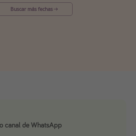
Buscar más fechas
ro canal de WhatsApp
ro canal de Telegram!
app