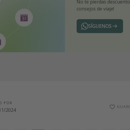
No te pierdas descuentos
¡Recibe las mejores ofer
Sé el primero en reserva
consejos de viaje!
expertos en viajes
SÍGUENOS
Telegram
O POR
GUAR
11/2024