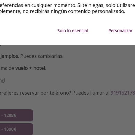
eferencias en cualquier momento. Si te niegas, sólo utilizar
blemente, no recibirás ningún contenido personalizado.
Solo lo esencial
Personalizar
s
ejemplos
. Puedes cambiarlas.
suma de
vuelo + hotel
.
id
refieres reservar por teléfono? Puedes llamar al
919152178
2 - 1298€
2 - 1090€