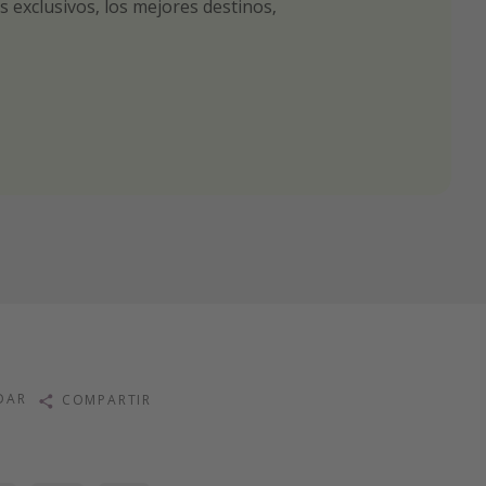
 exclusivos, los mejores destinos,
tas seleccionadas para ti por nuestros
r nuestros chollazos
DAR
COMPARTIR