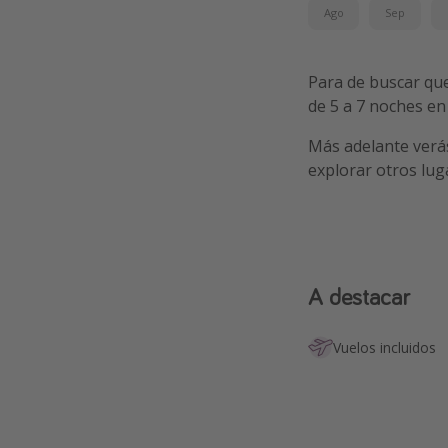
Ago
Sep
Para de buscar que
de 5 a 7 noches e
Más adelante verá
explorar otros lu
A destacar
Vuelos incluidos