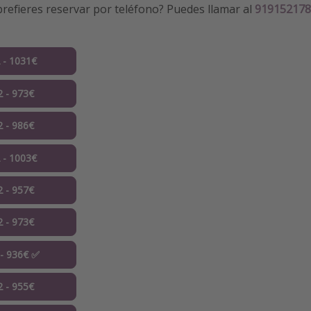
refieres reservar por teléfono? Puedes llamar al
919152178
2 - 1031€
2 - 973€
2 - 986€
2 - 1003€
2 - 957€
2 - 973€
 - 936€ ✅
2 - 955€