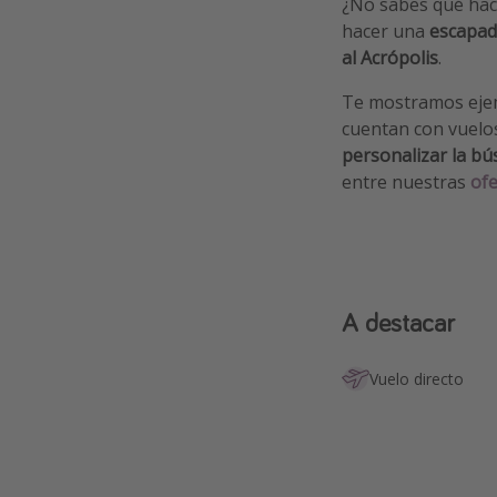
¿No sabes qué hac
hacer una
escapad
al Acrópolis
.
Te mostramos ejem
cuentan con vuelos
personalizar la b
entre nuestras
ofe
A destacar
Vuelo directo