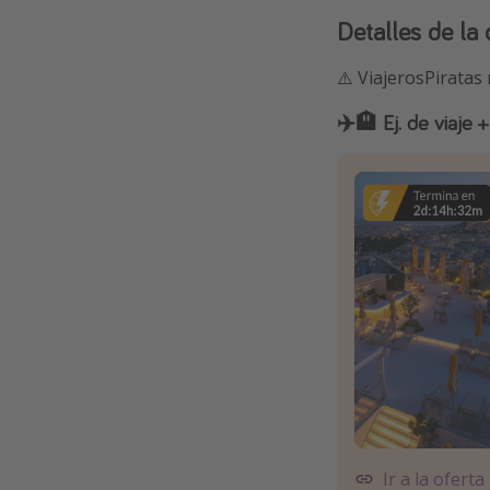
Detalles de la 
⚠️ ViajerosPiratas
✈️🏨 Ej. de viaje
Ir a la oferta