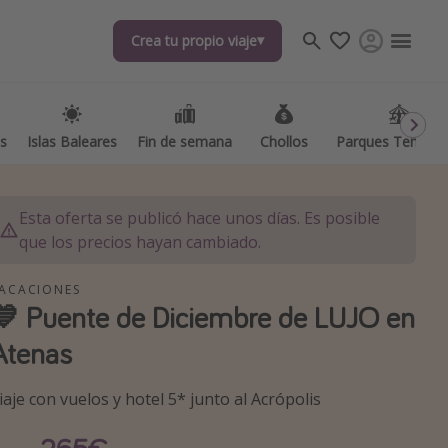
Crea tu propio viaje
Crea tu propio viaje
as
as
Islas Baleares
Islas Baleares
Fin de semana
Fin de semana
Chollos
Chollos
Parques Temátic
Parques Temátic
Esta oferta se publicó hace unos días. Es posible
que los precios hayan cambiado.
ACACIONES
💙 Puente de Diciembre de LUJO en
os destinos
Atenas
iaje con vuelos y hotel 5* junto al Acrópolis