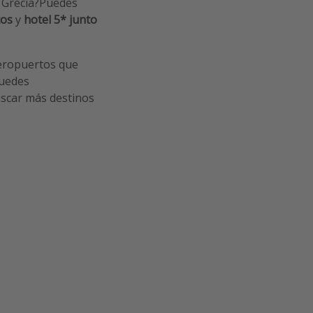
 a Grecia?Puedes
tos
y
hotel 5* junto
aeropuertos que
puedes
uscar más destinos