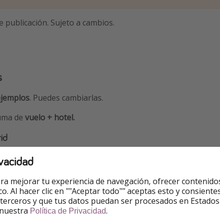
e publicación. Sujeto a cambios.
s
ejemplos
. Puedes cambiarlas.
suma de
vuelo + hotel.
id
refieres reservar por teléfono? Puedes llamar al
919152178
vacidad
ra mejorar tu experiencia de navegación, ofrecer contenido
ico. Al hacer clic en ""Aceptar todo"" aceptas esto y consie
 - 395€ ✅
 terceros y que tus datos puedan ser procesados en Estados
 nuestra
.
Política de Privacidad
2 - 425€