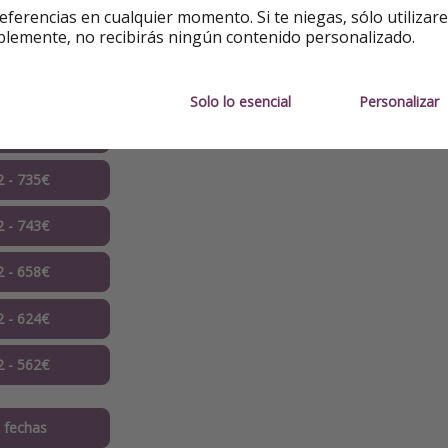
eferencias en cualquier momento. Si te niegas, sólo utilizar
blemente, no recibirás ningún contenido personalizado.
2 - 767€
2 - 778€
Solo lo esencial
Personalizar
 - 406€ ✅
2 - 735€
2 - 743€
2 - 658€
2 - 624€
2 - 562€
 fechas