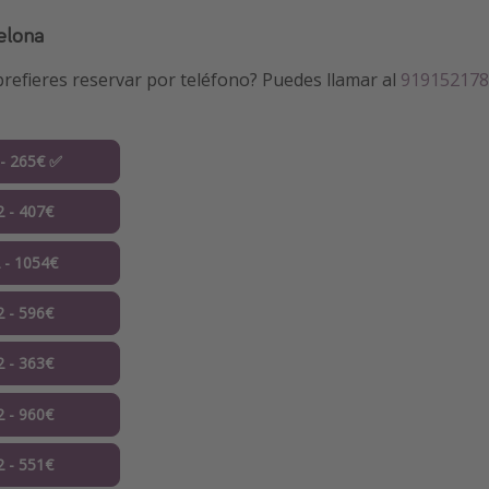
elona
refieres reservar por teléfono? Puedes llamar al
919152178
 - 265€ ✅
2 - 407€
2 - 1054€
2 - 596€
2 - 363€
2 - 960€
2 - 551€