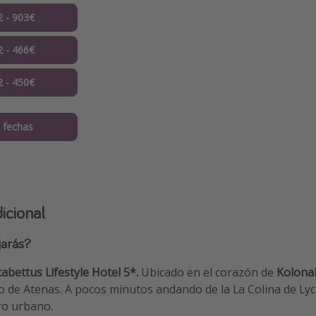
2 - 903€
2 - 466€
2 - 450€
 fechas
icional
jarás?
abettus Lifestyle Hotel 5*.
Ubicado en el corazón de
Kolona
ro de Atenas. A pocos minutos andando de la La Colina de Lyc
tro urbano.