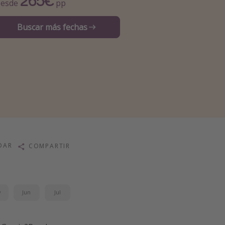
265€
esde
pp
Buscar más fechas
DAR
COMPARTIR
y
Jun
Jul