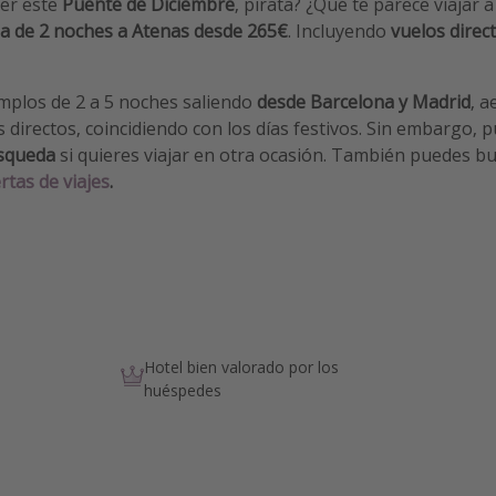
er este
Puente de Diciembre
, pirata? ¿Qué te parece viajar
a de 2 noches a Atenas
desde 265€
. Incluyendo
vuelos direc
plos de 2 a 5 noches saliendo
desde Barcelona y Madrid
, 
 directos, coincidiendo con los días festivos. Sin embargo, 
úsqueda
si quieres viajar en otra ocasión. También puedes b
rtas de viajes
.
Hotel bien valorado por los
huéspedes