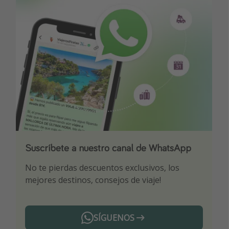
Suscríbete a nuestro canal de WhatsApp
Descarga nuestra app
¡Suscríbete a nuestro canal de Telegram!
No te pierdas descuentos exclusivos, los
Sé el primero en reservar nuestros chollazos
¡Recibe las mejores ofertas seleccionadas para
mejores destinos, consejos de viaje!
ti por nuestros expertos en viajes
SÍGUENOS
Telegram