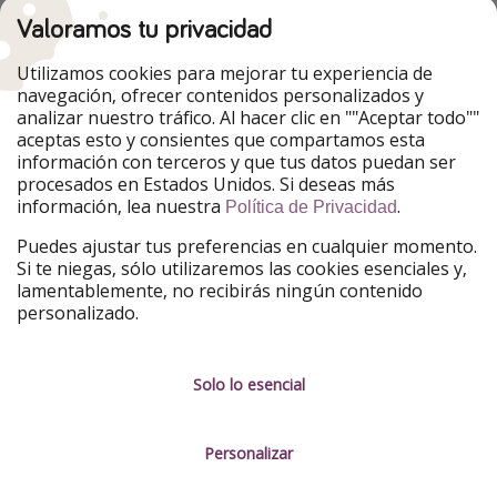
HolidayPirates
Valoramos tu privacidad
Nuestros mercados
Utilizamos cookies para mejorar tu experiencia de
PiratinViaggio
HolidayPirates
navegación, ofrecer contenidos personalizados y
VakantiePiraten
WakacyjniPiraci
analizar nuestro tráfico. Al hacer clic en ""Aceptar todo""
VoyagesPirates
Ferienpiraten
aceptas esto y consientes que compartamos esta
Urlaubspiraten
Urlaubspiraten
información con terceros y que tus datos puedan ser
TravelPirates
procesados en Estados Unidos. Si deseas más
información, lea nuestra
.
Nuestro grupo
Política de Privacidad
HolidayPirates Group
Puedes ajustar tus preferencias en cualquier momento.
Si te niegas, sólo utilizaremos las cookies esenciales y,
Conócenos mejor
Información legal
lamentablemente, no recibirás ningún contenido
personalizado.
Sobre ViajerosPiratas
Términos y condiciones
Empleo
Política de privacidad
Solo lo esencial
Prensa
Aviso legal
Personalizar
Partners
Gestionar servicios