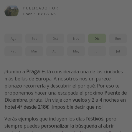
Vacaciones de Playa
PUBLICADO POR
Boon
·
31/10/2025
Viajes para singles
Escapadas románticas
Ago
Sep
Oct
Nov
Dic
Ene
Más temas
Feb
Mar
Abr
May
Jun
Jul
Trabajar en el extranjero
Cruceros por el Mediterráneo
¡Rumbo a
Praga
! Está considerada una de las ciudades
Hoteles más hot de España
más bellas de Europa. A nosotros nos un parece
Guía de equipaje de mano
planazo recorrerla y descubrir el por qué. Por eso te
proponemos hacer una escapada el próximo
Puente de
Parques de atracciones
Diciembre
, pirata. Un viaje con
vuelos
y 2 a 4 noches en
Viaja con musicales
hotel 4* desde 218€
. ¡Imposible decir que no!
El Rey León el musical
Verás ejemplos que incluyen los días
festivos
, pero
Harry Potter en Londres y otros destinos
siempre puedes
personalizar la búsqueda
al abrir
Eventos deportivos