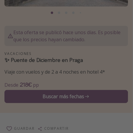
Marruecos
Islas Baleares
México
Esta oferta se publicó hace unos días. Es posible
Tailandia
que los precios hayan cambiado.
Maldivas
VACACIONES
Albania
✨ Puente de Diciembre en Praga
Viaje con vuelos y de 2 a 4 noches en hotel 4*
Inspiración para viajes
Camping
218€
Desde
pp
Glamping
Buscar más fechas
Viajes en tren
Viajar sola como mujer
Ofertas para Vacaciones Activas
GUARDAR
COMPARTIR
Viajes en familia