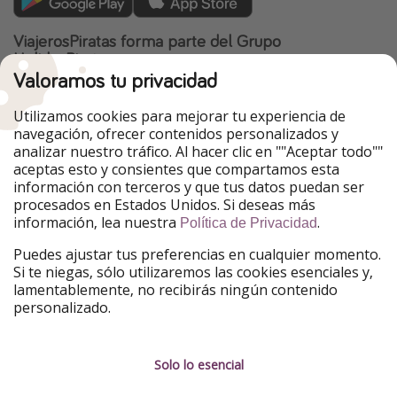
ViajerosPiratas forma parte del Grupo
HolidayPirates
Valoramos tu privacidad
Nuestros mercados
Utilizamos cookies para mejorar tu experiencia de
PiratinViaggio
HolidayPirates
navegación, ofrecer contenidos personalizados y
VakantiePiraten
WakacyjniPiraci
analizar nuestro tráfico. Al hacer clic en ""Aceptar todo""
VoyagesPirates
Ferienpiraten
aceptas esto y consientes que compartamos esta
Urlaubspiraten
Urlaubspiraten
información con terceros y que tus datos puedan ser
TravelPirates
procesados en Estados Unidos. Si deseas más
información, lea nuestra
.
Nuestro grupo
Política de Privacidad
HolidayPirates Group
Puedes ajustar tus preferencias en cualquier momento.
Si te niegas, sólo utilizaremos las cookies esenciales y,
Conócenos mejor
Información legal
lamentablemente, no recibirás ningún contenido
personalizado.
Sobre ViajerosPiratas
Términos y condiciones
Empleo
Política de privacidad
Solo lo esencial
Prensa
Aviso legal