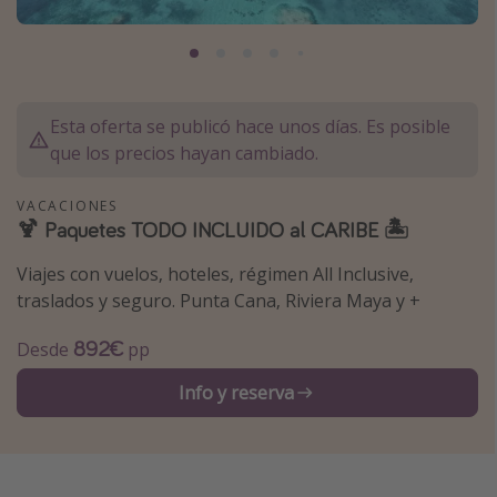
Marruecos
Islas Baleares
México
Esta oferta se publicó hace unos días. Es posible
Tailandia
que los precios hayan cambiado.
Maldivas
Albania
VACACIONES
🍹 Paquetes TODO INCLUIDO al CARIBE 🏝️
Inspiración para viajes
Viajes con vuelos, hoteles, régimen All Inclusive,
traslados y seguro. Punta Cana, Riviera Maya y +
Camping
892€
Glamping
Desde
pp
Viajes en tren
Info y reserva
Viajar sola como mujer
Ofertas para Vacaciones Activas
Viajes en familia