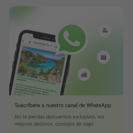
Suscríbete a nuestro canal de WhatsApp
Descarga nuestra app
¡Suscríbete a nuestro canal de Telegram!
No te pierdas descuentos exclusivos, los
Sé el primero en reservar nuestros chollazos
¡Recibe las mejores ofertas seleccionadas para
mejores destinos, consejos de viaje!
ti por nuestros expertos en viajes