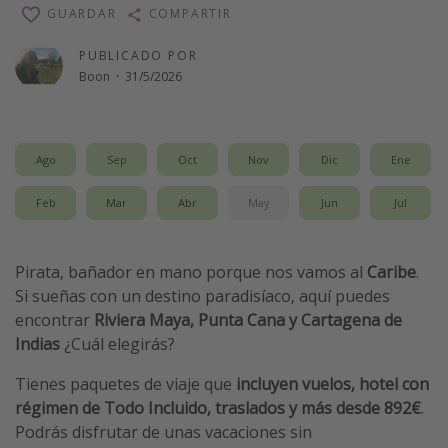
GUARDAR
COMPARTIR
Vacaciones de Playa
Viajes para singles
PUBLICADO POR
Boon
·
31/5/2026
Escapadas románticas
Más temas
Ago
Sep
Oct
Nov
Dic
Ene
Trabajar en el extranjero
Feb
Mar
Abr
May
Jun
Jul
Cruceros por el Mediterráneo
Hoteles más hot de España
Pirata, bañador en mano porque nos vamos al
Caribe
.
Guía de equipaje de mano
Si sueñas con un destino paradisíaco, aquí puedes
Parques de atracciones
encontrar
Riviera Maya, Punta Cana y Cartagena de
Indias
¿Cuál elegirás?
Viaja con musicales
El Rey León el musical
Tienes paquetes de viaje que
incluyen vuelos, hotel con
régimen de Todo Incluido, traslados y más desde
892€
.
Harry Potter en Londres y otros destinos
Podrás disfrutar de unas vacaciones sin
Eventos deportivos